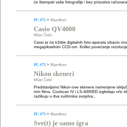
će štampati vaše fotografije i bez prisustva računara
PC #75
>
Hardver
Casio QV4000
Milan Četić
Casio je na tržište digitalnih foto-aparata izbacio 
megapikselnim CCD-om. Koliko povećanje rezolucije u
PC #75
>
Hardver
Nikon skeneri
Milan Četić
Predstavljamo Nikon-ove skenere namenjene isključi
mm filma. Coolscan IV i LS-4000ED izgledaju vrlo slič
razlikuju u dva suštinska svojstva...
PC #75
>
Hardver
Sve(t) je samo igra