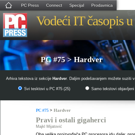
PC Press
Connect
Specijal
Prodavnica
Vodeći IT časopis u 
PC #75 > Hardver
Arhiva tekstova iz sekcije
Hardver
. Daljim podešavanjem možete suziti va
Svi tesktovi u PC #75 (25)
Samo tekstovi objavljeni 
PC #75
>
Hardver
Pravi i ostali gigaherci
Majkl Mijatović
Oba velika proizvođača PC procesora idu dalje: prom