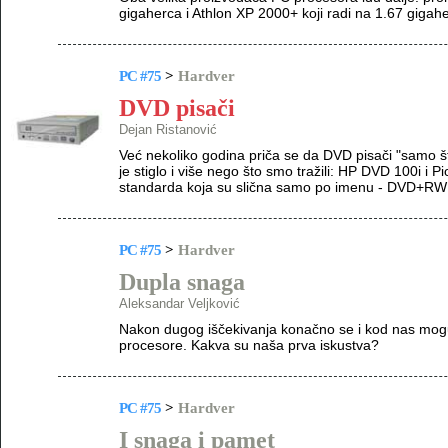
gigaherca i Athlon XP 2000+ koji radi na 1.67 gigaher
PC #75
>
Hardver
DVD pisači
Dejan Ristanović
Već nekoliko godina priča se da DVD pisači "samo što
je stiglo i više nego što smo tražili: HP DVD 100i i
standarda koja su slična samo po imenu - DVD+RW
PC #75
>
Hardver
Dupla snaga
Aleksandar Veljković
Nakon dugog iščekivanja konačno se i kod nas mogu
procesore. Kakva su naša prva iskustva?
PC #75
>
Hardver
I snaga i pamet