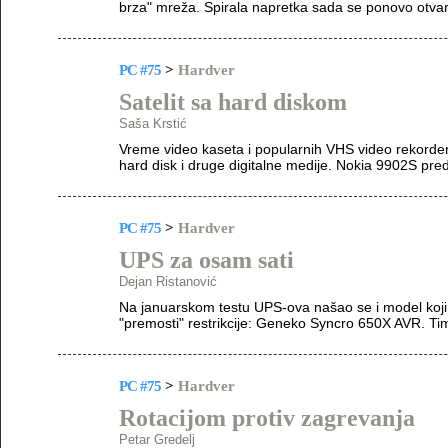
brza" mreža. Spirala napretka sada se ponovo otvara
PC #75
>
Hardver
Satelit sa hard diskom
Saša Krstić
Vreme video kaseta i popularnih VHS video rekorder
hard disk i druge digitalne medije. Nokia 9902S pred
PC #75
>
Hardver
UPS za osam sati
Dejan Ristanović
Na januarskom testu UPS-ova našao se i model koj
"premosti" restrikcije: Geneko Syncro 650X AVR. Tim
PC #75
>
Hardver
Rotacijom protiv zagrevanja
Petar Gredelj