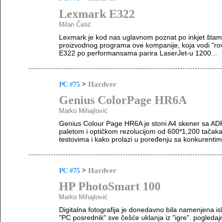
Lexmark E322
Milan Četić
Lexmark je kod nas uglavnom poznat po inkjet štamp
proizvodnog programa ove kompanije, koja vodi "ro
E322 po performansama parira LaserJet-u 1200...
PC #75
>
Hardver
Genius ColorPage HR6A
Marko Mihajlović
Genius Colour Page HR6A je stoni A4 skener sa ADF
paletom i optičkom rezolucijom od 600*1,200 tačak
testovima i kako prolazi u poređenju sa konkurenti
PC #75
>
Hardver
HP PhotoSmart 100
Marko Mihajlović
Digitalna fotografija je donedavno bila namenjena is
"PC posrednik" sve češće uklanja iz "igre". pogleda