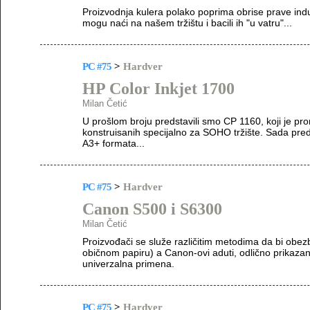
Proizvodnja kulera polako poprima obrise prave indust
mogu naći na našem tržištu i bacili ih "u vatru"...
PC #75
>
Hardver
HP Color Inkjet 1700
Milan Četić
U prošlom broju predstavili smo CP 1160, koji je pr
konstruisanih specijalno za SOHO tržište. Sada pre
A3+ formata...
PC #75
>
Hardver
Canon S500 i S6300
Milan Četić
Proizvođači se služe različitim metodima da bi obezb
običnom papiru) a Canon-ovi aduti, odlično prikazan
univerzalna primena.
PC #75
>
Hardver