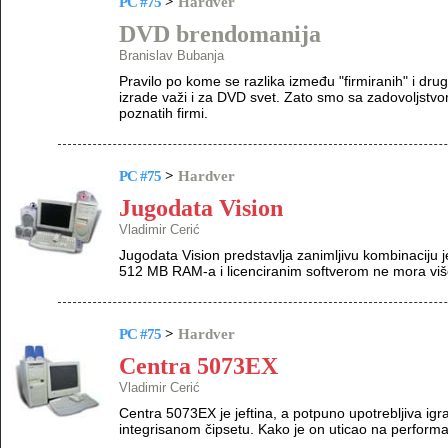
PC #75
>
Hardver
DVD brendomanija
Branislav Bubanja
Pravilo po kome se razlika između "firmiranih" i drug
izrade važi i za DVD svet. Zato smo sa zadovoljstv
poznatih firmi.
PC #75
>
Hardver
Jugodata Vision
Vladimir Cerić
Jugodata Vision predstavlja zanimljivu kombinaciju j
512 MB RAM-a i licenciranim softverom ne mora više 
PC #75
>
Hardver
Centra 5073EX
Vladimir Cerić
Centra 5073EX je jeftina, a potpuno upotrebljiva i
integrisanom čipsetu. Kako je on uticao na performa