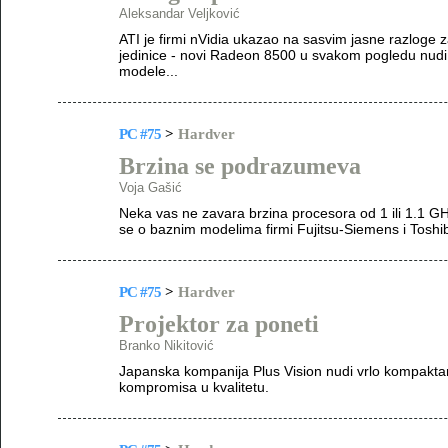
Aleksandar Veljković
ATI je firmi nVidia ukazao na sasvim jasne razlog
jedinice - novi Radeon 8500 u svakom pogledu nud
modele...
PC #75
>
Hardver
Brzina se podrazumeva
Voja Gašić
Neka vas ne zavara brzina procesora od 1 ili 1.1 G
se o baznim modelima firmi Fujitsu-Siemens i Toshi
PC #75
>
Hardver
Projektor za poneti
Branko Nikitović
Japanska kompanija Plus Vision nudi vrlo kompaktan
kompromisa u kvalitetu.