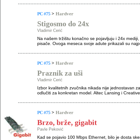
PC #75
>
Hardver
Stigosmo do 24x
Vladimir Cerić
Na našem tržištu konačno se pojavljuju i 24x mediji
pisače. Ovoga meseca svoje adute prikazali su najpo
PC #75
>
Hardver
Praznik za uši
Vladimir Cerić
Izbor kvalitetnih zvučnika nikada nije jednostavan 
odlučiti za konkretan model. Altec Lansing i Creative 
PC #75
>
Hardver
Brzo, brže, gigabit
Pavle Peković
Kad se pojavio 100 Mbps Ethernet, bilo je dosta skept