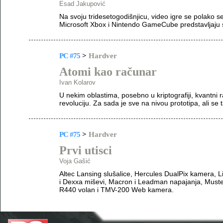
Esad Jakupović
Na svoju tridesetogodišnjicu, video igre se polako s
Microsoft Xbox i Nintendo GameCube predstavljaju 
PC #75
>
Hardver
Atomi kao računar
Ivan Kolarov
U nekim oblastima, posebno u kriptografiji, kvantni
revoluciju. Za sada je sve na nivou prototipa, ali se 
PC #75
>
Hardver
Prvi utisci
Voja Gašić
Altec Lansing slušalice, Hercules DualPix kamera, 
i Dexxa miševi, Macron i Leadman napajanja, Mustek
R440 volan i TMV-200 Web kamera.