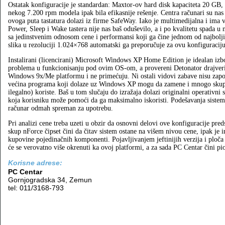
Ostatak konfiguracije je standardan: Maxtor-ov hard disk kapaciteta 20 GB, k
nekog 7.200 rpm modela ipak bila efikasnije rešenje. Centra računari su nas 
ovoga puta tastatura dolazi iz firme SafeWay. Iako je multimedijalna i ima ve
Power, Sleep i Wake tastera nije nas baš oduševilo, a i po kvalitetu spada
sa jedinstvenim odnosom cene i performansi koji ga čine jednom od najbolj
slika u rezoluciji 1.024×768 automatski ga preporučuje za ovu konfiguraciju,
Instalirani (licencirani) Microsoft Windows XP Home Edition je idealan iz
problema u funkcionisanju pod ovim OS-om, a provereni Detonator drajveri
Windows 9x/Me platformu i ne primećuju. Ni ostali vidovi zabave nisu zapos
većina programa koji dolaze uz Windows XP mogu da zamene i mnogo skupl
ilegalno) koriste. Baš u tom slučaju do izražaja dolazi originalni operativni 
koja korisniku može pomoći da ga maksimalno iskoristi. Podešavanja sistema
računar odmah spreman za upotrebu.
Pri analizi cene treba uzeti u obzir da osnovni delovi ove konfiguracije pred
skup nForce čipset čini da čitav sistem ostane na višem nivou cene, ipak je i
kupovine pojedinačnih komponenti. Pojavljivanjem jeftinijih verzija i ploča
će se verovatno više okrenuti ka ovoj platformi, a za sada PC Centar čini pi
Korisne adrese:
PC Centar
Gornjogradska 34, Zemun
tel: 011/3168-793