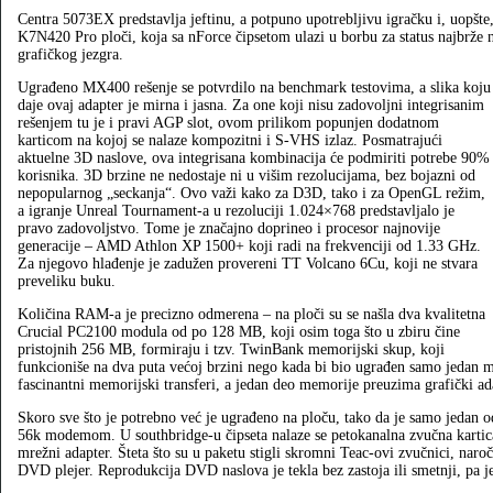
Centra 5073EX predstavlja jeftinu, a potpuno upotrebljivu igračku i, uopšt
K7N420 Pro ploči, koja sa nForce čipsetom ulazi u borbu za status najbrže na
grafičkog jezgra.
Ugrađeno MX400 rešenje se potvrdilo na benchmark testovima, a slika koju
daje ovaj adapter je mirna i jasna. Za one koji nisu zadovoljni integrisanim
rešenjem tu je i pravi AGP slot, ovom prilikom popunjen dodatnom
karticom na kojoj se nalaze kompozitni i S-VHS izlaz. Posmatrajući
aktuelne 3D naslove, ova integrisana kombinacija će podmiriti potrebe 90%
korisnika. 3D brzine ne nedostaje ni u višim rezolucijama, bez bojazni od
nepopularnog „seckanja“. Ovo važi kako za D3D, tako i za OpenGL režim,
a igranje Unreal Tournament-a u rezoluciji 1.024×768 predstavljalo je
pravo zadovoljstvo. Tome je značajno doprineo i procesor najnovije
generacije – AMD Athlon XP 1500+ koji radi na frekvenciji od 1.33 GHz.
Za njegovo hlađenje je zadužen provereni TT Volcano 6Cu, koji ne stvara
preveliku buku.
Količina RAM-a je precizno odmerena – na ploči su se našla dva kvalitetna
Crucial PC2100 modula od po 128 MB, koji osim toga što u zbiru čine
pristojnih 256 MB, formiraju i tzv. TwinBank memorijski skup, koji
funkcioniše na dva puta većoj brzini nego kada bi bio ugrađen samo jedan
fascinantni memorijski transferi, a jedan deo memorije preuzima grafički 
Skoro sve što je potrebno već je ugrađeno na ploču, tako da je samo jedan 
56k modemom. U southbridge-u čipseta nalaze se petokanalna zvučna kartic
mrežni adapter. Šteta što su u paketu stigli skromni Teac-ovi zvučnici, naro
DVD plejer. Reprodukcija DVD naslova je tekla bez zastoja ili smetnji, pa je