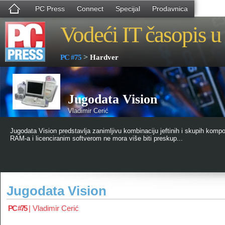
PC Press
Connect
Specijal
Prodavnica
Vodeći IT časopis u 
>
PC #75
Hardver
Jugodata Vision
Vladimir Cerić
Jugodata Vision predstavlja zanimljivu kombinaciju jeftinih i skupih kom
RAM-a i licenciranim softverom ne mora više biti preskup...
Jugodata Vision
PC #75
|
Vladimir Cerić