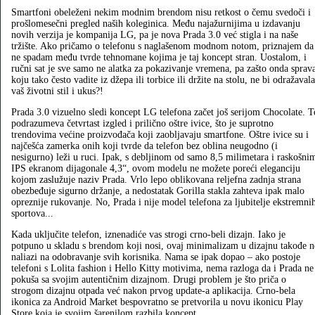
Smartfoni obeleženi nekim modnim brendom nisu retkost o čemu svedoči i
prošlomesečni pregled naših koleginica. Među najažurnijima u izdavanju
novih verzija je kompanija LG, pa je nova Prada 3.0 već stigla i na naše
tržište. Ako pričamo o telefonu s naglašenom modnom notom, priznajem da
ne spadam među tvrde tehnomane kojima je taj koncept stran. Uostalom, i
ručni sat je sve samo ne alatka za pokazivanje vremena, pa zašto onda sprav
koju tako često vadite iz džepa ili torbice ili držite na stolu, ne bi odražavala
vaš životni stil i ukus?!
Prada 3.0 vizuelno sledi koncept LG telefona začet još serijom Chocolate. T
podrazumeva četvrtast izgled i prilično oštre ivice, što je suprotno
trendovima većine proizvođača koji zaobljavaju smartfone. Oštre ivice su i
najčešća zamerka onih koji tvrde da telefon bez oblina neugodno (i
nesigurno) leži u ruci. Ipak, s debljinom od samo 8,5 milimetara i raskošni
IPS ekranom dijagonale 4,3“, ovom modelu ne možete poreći eleganciju
kojom zaslužuje naziv Prada. Vrlo lepo oblikovana reljefna zadnja strana
obezbeđuje sigurno držanje, a nedostatak Gorilla stakla zahteva ipak malo
opreznije rukovanje. No, Prada i nije model telefona za ljubitelje ekstremni
sportova...
Kada uključite telefon, iznenadiće vas strogi crno‑beli dizajn. Iako je
potpuno u skladu s brendom koji nosi, ovaj minimalizam u dizajnu takođe n
naliazi na odobravanje svih korisnika. Nama se ipak dopao – ako postoje
telefoni s Lolita fashion i Hello Kitty motivima, nema razloga da i Prada ne
pokuša sa svojim autentičnim dizajnom. Drugi problem je što priča o
strogom dizajnu otpada već nakon prvog update‑a aplikacija. Crno‑bela
ikonica za Android Market bespovratno se pretvorila u novu ikonicu Play
Store koja je svojim šarenilom razbila koncept.