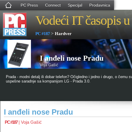
PC Press
Connect
Specijal
Prodavnica
Vodeći IT časopis u 
>
PC #187
Hardver
I anđeli nose Pradu
Voja Gašić
Prada - modni detalj ili dobar telefon? Očigledno i jedno i drugo, o čemu s
uspešne saradnje sa kompanijom LG - Prada 3.0.
I anđeli nose Pradu
PC #187
|
Voja Gašić