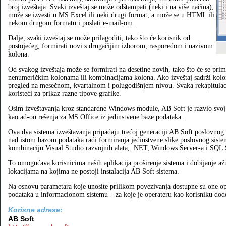
broj izveštaja. Svaki izveštaj se može odštampati (neki i na više načina),
može se izvesti u MS Excel ili neki drugi format, a može se u HTML ili
nekom drugom formatu i poslati e‑mail‑om.
Dalje, svaki izveštaj se može prilagoditi, tako što će korisnik od
postojećeg, formirati novi s drugačijim izborom, rasporedom i nazivom
kolona.
Od svakog izveštaja može se formirati na desetine novih, tako što će se prime
nenumeričkim kolonama ili kombinacijama kolona. Ako izveštaj sadrži kolon
pregled na mesečnom, kvartalnom i polugodišnjem nivou. Svaka rekapitulacij
koristeći za prikaz razne tipove grafike.
Osim izveštavanja kroz standardne Windows module, AB Soft je razvio svoj 
kao ad‑on rešenja za MS Office iz jedinstvene baze podataka.
Ova dva sistema izveštavanja pripadaju trećoj generaciji AB Soft poslovnog 
nad istom bazom podataka radi formiranja jedinstvene slike poslovnog siste
kombinaciju Visual Studio razvojnih alata, .NET, Windows Server‑a i SQL 
To omogućava korisnicima naših aplikacija proširenje sistema i dobijanje až
lokacijama na kojima ne postoji instalacija AB Soft sistema.
Na osnovu parametara koje unosite prilikom povezivanja dostupne su one oper
podataka u informacionom sistemu – za koje je operateru kao korisniku dod
Korisne adrese:
AB Soft