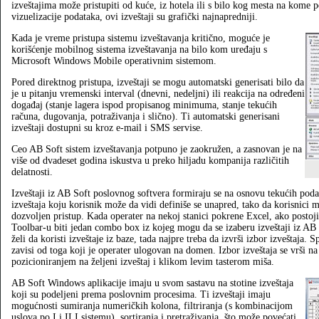
izveštajima može pristupiti od kuće, iz hotela ili s bilo kog mesta na kome po
vizuelizacije podataka, ovi izveštaji su grafički najnapredniji.
Kada je vreme pristupa sistemu izveštavanja kritično, moguće je
korišćenje mobilnog sistema izveštavanja na bilo kom uređaju s
Microsoft Windows Mobile operativnim sistemom.
Pored direktnog pristupa, izveštaji se mogu automatski generisati bilo da
je u pitanju vremenski interval (dnevni, nedeljni) ili reakcija na određeni
događaj (stanje lagera ispod propisanog minimuma, stanje tekućih
računa, dugovanja, potraživanja i slično). Ti automatski generisani
izveštaji dostupni su kroz e‑mail i SMS servise.
Ceo AB Soft sistem izveštavanja potpuno je zaokružen, a zasnovan je na
više od dvadeset godina iskustva u preko hiljadu kompanija različitih
delatnosti.
Izveštaji iz AB Soft poslovnog softvera formiraju se na osnovu tekućih pod
izveštaja koju korisnik može da vidi definiše se unapred, tako da korisnici 
dozvoljen pristup. Kada operater na nekoj stanici pokrene Excel, ako postoji 
Toolbar‑u biti jedan combo box iz kojeg mogu da se izaberu izveštaji iz A
želi da koristi izveštaje iz baze, tada najpre treba da izvrši izbor izveštaja. 
zavisi od toga koji je operater ulogovan na domen. Izbor izveštaja se vrši n
pozicioniranjem na željeni izveštaj i klikom levim tasterom miša.
AB Soft Windows aplikacije imaju u svom sastavu na stotine izveštaja
koji su podeljeni prema poslovnim procesima. Ti izveštaji imaju
mogućnosti sumiranja numeričkih kolona, filtriranja (s kombinacijom
uslova po I i ILI sistemu), sortiranja i pretraživanja, što može povećati