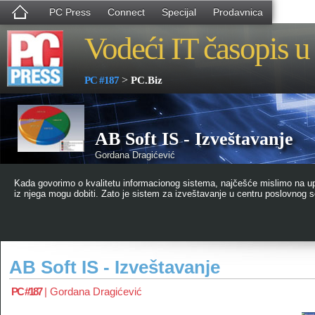
PC Press
Connect
Specijal
Prodavnica
Vodeći IT časopis u 
>
PC #187
PC.Biz
AB Soft IS - Izveštavanje
Gordana Dragićević
Kada govorimo o kvalitetu informacionog sistema, najčešće mislimo na upo
iz njega mogu dobiti. Zato je sistem za izveštavanje u centru poslovnog so
AB Soft IS - Izveštavanje
PC #187
|
Gordana Dragićević