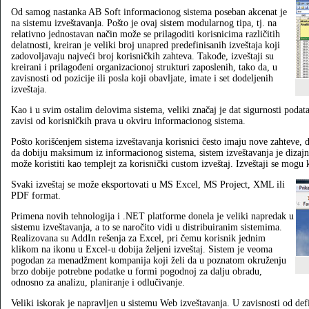
Od samog nastanka AB Soft informacionog sistema poseban akcenat je
na sistemu izveštavanja. Pošto je ovaj sistem modularnog tipa, tj. na
relativno jednostavan način može se prilagoditi korisnicima različitih
delatnosti, kreiran je veliki broj unapred predefinisanih izveštaja koji
zadovoljavaju najveći broj korisničkih zahteva. Takođe, izveštaji su
kreirani i prilagođeni organizacionoj strukturi zaposlenih, tako da, u
zavisnosti od pozicije ili posla koji obavljate, imate i set dodeljenih
izveštaja.
Kao i u svim ostalim delovima sistema, veliki značaj je dat sigurnosti podat
zavisi od korisničkih prava u okviru informacionog sistema.
Pošto korišćenjem sistema izveštavanja korisnici često imaju nove zahteve, 
da dobiju maksimum iz informacionog sistema, sistem izveštavanja je dizajnir
može koristiti kao templejt za korisnički custom izveštaj. Izveštaji se mog
Svaki izveštaj se može eksportovati u MS Excel, MS Project, XML ili
PDF format.
Primena novih tehnologija i .NET platforme donela je veliki napredak u
sistemu izveštavanja, a to se naročito vidi u distribuiranim sistemima.
Realizovana su AddIn rešenja za Excel, pri čemu korisnik jednim
klikom na ikonu u Excel‑u dobija željeni izveštaj. Sistem je veoma
pogodan za menadžment kompanija koji želi da u poznatom okruženju
brzo dobije potrebne podatke u formi pogodnoj za dalju obradu,
odnosno za analizu, planiranje i odlučivanje.
Veliki iskorak je napravljen u sistemu Web izveštavanja. U zavisnosti od def