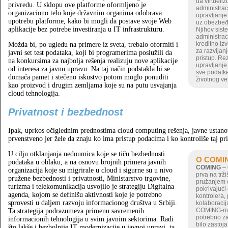
da virtueliz
privredu. U sklopu ove platforme oformljeno je
administrac
organizaciono telo koje državnim organima odobrava
upravljanje
upotrebu platforme, kako bi mogli da postave svoje Web
uz obezbeđi
aplikacije bez potrebe investiranja u IT infrastrukturu.
Njihov siste
administraci
kreditno iz
Možda bi, po ugledu na primere iz sveta, trebalo oformiti i
za razvijan
javni set test podataka, koji bi programerima poslužili da
pristup. Re
na konkursima za najbolja rešenja realizuju nove aplikacije
upravljanje
od interesa za javnu upravu. Na taj način podstakla bi se
sve podatke
domaća pamet i stečeno iskustvo potom moglo ponuditi
životnog ve
kao proizvod i drugim zemljama koje su na putu usvajanja
cloud tehnologija.
Privatnost i bezbednost
Ipak, uprkos očiglednim prednostima cloud computing rešenja, javne ustano
prvenstveno jer žele da znaju ko ima pristup podacima i ko kontroliše taj pri
U cilju otklanjanja nedoumica koje se tiču bezbednosti
O COMI
podataka u oblaku, a na osnovu brojnih primera javnih
COMING
– 
organizacija koje su migrirale u cloud i sigurne su u nivo
prva na trži
pružene bezbednosti i privatnosti, Ministarstvo trgovine,
pružanjem c
turizma i telekomunikacija usvojilo je strategiju Digitalna
pokrivajući
agenda, kojom se definišu aktivnosti koje je potrebno
kontrolera,
sprovesti u daljem razvoju informacionog društva u Srbiji.
kolaboracij
COMING-ovo
Ta strategija podrazumeva primenu savremenih
potrebno za
informacionih tehnologija u svim javnim sektorima. Radi
bilo zastoja
što lakše i bezbolnije IT modernizacije u javnoj upravi, ta