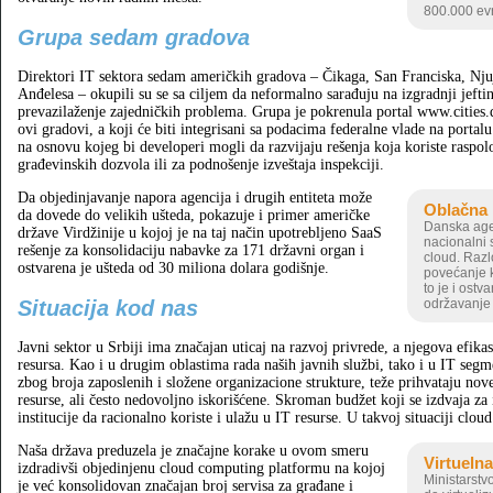
800.000 ev
Grupa sedam gradova
Direktori IT sektora sedam američkih gradova – Čikaga, San Franciska, Njujo
Anđelesa – okupili su se sa ciljem da neformalno sarađuju na izgradnji jeft
prevazilaženje zajedničkih problema. Grupa je pokrenula portal www.cities.
ovi gradovi, a koji će biti integrisani sa podacima federalne vlade na portal
na osnovu kojeg bi developeri mogli da razvijaju rešenja koja koriste raspolo
građevinskih dozvola ili za podnošenje izveštaja inspekciji.
Da objedinjavanje napora agencija i drugih entiteta može
Oblačna
da dovede do velikih ušteda, pokazuje i primer američke
Danska agen
države Virdžinije u kojoj je na taj način upotrebljeno SaaS
nacionalni 
rešenje za konsolidaciju nabavke za 171 državni organ i
cloud. Razl
ostvarena je ušteda od 30 miliona dolara godišnje.
povećanje 
to je i ostv
Situacija kod nas
održavanje i
Javni sektor u Srbiji ima značajan uticaj na razvoj privrede, a njegova efik
resursa. Kao i u drugim oblastima rada naših javnih službi, tako i u IT segm
zbog broja zaposlenih i složene organizacione strukture, teže prihvataju no
resurse, ali često nedovoljno iskorišćene. Skroman budžet koji se izdvaja za 
institucije da racionalno koriste i ulažu u IT resurse. U takvoj situaciji cl
Naša država preduzela je značajne korake u ovom smeru
Virtueln
izdradivši objedinjenu cloud computing platformu na kojoj
Ministarstvo
je već konsolidovan značajan broj servisa za građane i