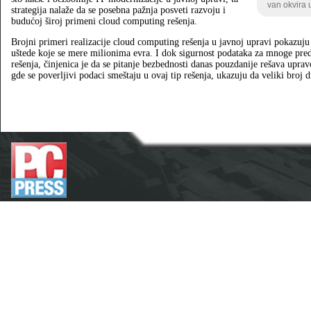
van okvira 
strategija nalaže da se posebna pažnja posveti razvoju i
budućoj široj primeni cloud computing rešenja.
Brojni primeri realizacije cloud computing rešenja u javnoj upravi pokazuju
uštede koje se mere milionima evra. I dok sigurnost podataka za mnoge pred
rešenja, činjenica je da se pitanje bezbednosti danas pouzdanije rešava upra
gde se poverljivi podaci smeštaju u ovaj tip rešenja, ukazuju da veliki broj