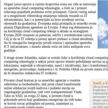
Organi javne uprave u raznim krajevima sveta sve više se interesuju
za upotrebu cloud computing tehnologije, a česti su i primeri
rešavanja pojedinih problema ovim pristupom. Glavni razlog nalazi
se u mogućnosti višestrukog smanjenja rashoda vezanih za IT
infrastrukturu, kao i u potencijalu za brzo uvođenje servisa
okrenutih ka građanima. Evropska unija pristupila je strateški ovom
pitanju Digitalnom agendom za Evropu. Fokus tog dokumenta je
na korišćenju cloud computing rešenja u skladu sa strategijom
Evropa 2020 vezanom za pametan, održiv i sveobuhvatan razvoj.
Cilj je da se IT rešenja u javnoj upravi prebace u cloud okruženje,
što bi omogućilo integraciju javnih resursa i optimalnu upotrebu
ICT infratrukture, i donelo uštedu veću od četiri milijarde evra
godišnje.
S druge strane Atlantika, nalazi se svetski lider u korišćenju cloud comput
computing tehnologije u sektor javne uprave donelo poboljšanje servisa za g
lokacijama, napredak u obrazovanju, nauci i istraživanju, kao i transformaci
energetike, proizvodnje, bankarstva i sl. Politiku Oblak na prvom mestu (C
da bi drastično redukovala IT troškove.
Privatni cloud kreiran je za američke agencije s visokim
SaaS u 
zahtevima za bezbednošću, dok javni cloud transformiše
Okrug Eseks
online edukaciju svojih kadrova i podatke stavlja na
Engleskoj. 
raspolaganje građanima, radi veće transparentnosti Vlade.
implementir
Tako su SAD, za svega 22 dana, u javnom cloud-u
namenjen za
pokrenule servis koji građanima omogućuje da vide kako
drugih uslu
se koristi novac prikupljen od poreza, namenjen za
skraćenje 
na četiri s
otvaranje novih radnih mesta.