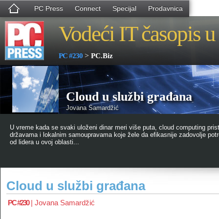
PC Press
Connect
Specijal
Prodavnica
Vodeći IT časopis u 
>
PC #230
PC.Biz
Cloud u službi građana
Jovana Samardžić
U vreme kada se svaki uloženi dinar meri više puta, cloud computing prist
državama i lokalnim samoupravama koje žele da efikasnije zadovolje pot
od lidera u ovoj oblasti...
Cloud u službi građana
PC #230
|
Jovana Samardžić