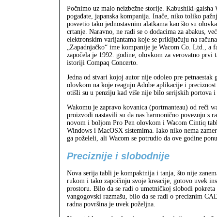
Počnimo uz malo neizbežne storije. Kabushiki-gaisha
pogađate, japanska kompanija. Inače, niko toliko pažnj
posvetio tako jednostavnim alatkama kao što su olovka 
crtanje. Naravno, ne radi se o dodacima za abakus, već
elektronskim varijantama koje se priključuju na računa
„Zapadnjačko“ ime kompanije je Wacom Co. Ltd., a fa
započela je 1992. godine, olovkom za verovatno prvi t
istoriji Compaq Concerto.
Jedna od stvari kojoj autor nije odoleo pre petnaesta
olovkom na koje reaguju Adobe aplikacije i preciznost
otišli su u penziju kad više nije bilo serijskih portova 
Wakomu je zapravo kovanica (portmanteau) od reči w
proizvodi nastavili su da nas harmonično povezuju s 
novom i boljom Pro Pen olovkom i Wacom Cintiq tablet
Windows i MacOSX sistemima. Iako niko nema zamerki,
ga poželeli, ali Wacom se potrudio da ove godine pon
Preciznije i slobodnije
Nova serija tabli je kompaktnija i tanja, što nije zanem
rukom i tako započinju svoje kreacije, gotovo uvek in
prostoru. Bilo da se radi o umetničkoj slobodi pokreta
vangogovski razmašu, bilo da se radi o preciznim C
radna površina je uvek poželjna.