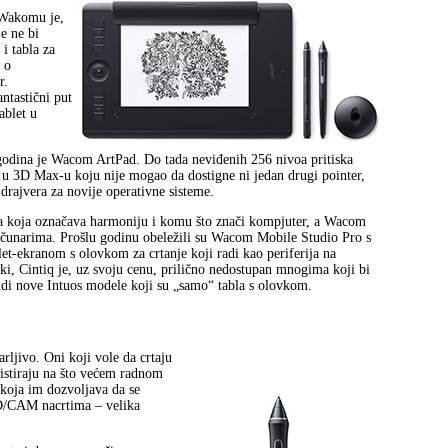
 Wakomu je,
e ne bi
i tabla za
 o
r.
ntastični put
ablet u
k godina je Wacom ArtPad. Do tada neviđenih 256 nivoa pritiska
 u 3D Max-u koju nije mogao da dostigne ni jedan drugi pointer,
i drajvera za novije operativne sisteme.
a koja označava harmoniju i komu što znači kompjuter, a Wacom
računarima. Prošlu godinu obeležili su Wacom Mobile Studio Pro s
-ekranom s olovkom za crtanje koji radi kao periferija na
 Cintiq je, uz svoju cenu, prilično nedostupan mnogima koji bi
udi nove Intuos modele koji su „samo“ tabla s olovkom.
arljivo. Oni koji vole da crtaju
sistiraju na što većem radnom
 koja im dozvoljava da se
AD/CAM nacrtima – velika