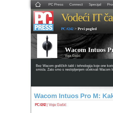
PC Press
Connect
Specijal
Pro
Vodeći IT ča
>
PC #242
Prvi pogled
Wacom Intuos Pr
Voja Gašić
Bez Wacom grafičkih tabli i tehnologija koje one ko
smisla. Zato smo s nestrpljenjem očekivali Wacom I
Wacom Intuos Pro M: Kak
PC #242
|
Voja Gašić