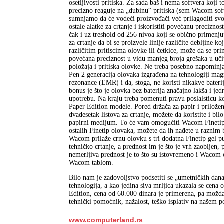
osetljivosti pritiska. Za sada baš i nema softvera koji t
precizno reaguje na „dubinu“ pritiska (sem Wacom soft
sumnjamo da će vodeći proizvođači već prilagoditi svoj
ostale alatke za crtanje i iskoristiti povećanu preciznos
čak i uz treshold od 256 nivoa koji se obično primenju
za crtanje da bi se proizvele linije različite debljine k
različitim pritiscima olovke ili četkice, može da se pri
povećana preciznost u vidu manjeg broja grešaka u uči
položaja i pritiska olovke. Ne treba posebno napominjat
Pen 2 generacija olovaka izgrađena na tehnologiji mag
rezonance (EMR) i da, stoga, ne koristi nikakve bateri
bonus je što je olovka bez baterija značajno lakša i jed
upotrebu. Na kraju treba pomenuti pravu poslalsticu ko
Paper Edition modele. Pored držača za papir i prilože
dvadesetak listova za crtanje, možete da koristite i bilo
papirni medijum. To će vam omogućiti Wacom Finetip
ostalih Finetip olovaka, možete da ih nađete u raznim
Wacom prilaže crnu olovku s tri dodatna Finetip gel pun
tehničko crtanje, a prednost im je što je vrh zaobljen, 
nemerljiva prednost je to što su istovremeno i Wacom o
Wacom tablom.
Bilo nam je zadovoljstvo podsetiti se „umetničkih dan
tehnologija, a kao jedina siva mrljica ukazala se ce
Edition, cena od 60.000 dinara je primerena, pa možda
tehnički pomoćnik, nažalost, teško isplativ na našem p
www.computerland.rs