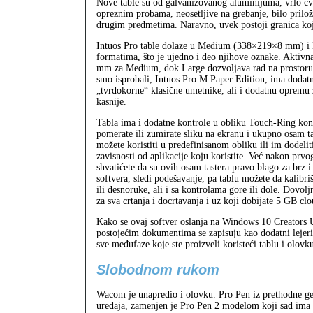
Nove table su od galvanizovanog aluminijuma, vrlo čv
opreznim probama, neosetljive na grebanje, bilo pril
drugim predmetima. Naravno, uvek postoji granica ko
Intuos Pro table dolaze u Medium (338×219×8 mm) 
formatima, što je ujedno i deo njihove oznake. Aktivn
mm za Medium, dok Large dozvoljava rad na prostor
smo isprobali, Intuos Pro M Paper Edition, ima dodatn
„tvrdokorne“ klasične umetnike, ali i dodatnu opremu
kasnije.
Tabla ima i dodatne kontrole u obliku Touch-Ring kon
pomerate ili zumirate sliku na ekranu i ukupno osam t
možete koristiti u predefinisanom obliku ili im dodelit
zavisnosti od aplikacije koju koristite. Već nakon prvo
shvatićete da su ovih osam tastera pravo blago za brz i
softvera, sledi podešavanje, pa tablu možete da kalibriš
ili desnoruke, ali i sa kontrolama gore ili dole. Dovo
za sva crtanja i docrtavanja i uz koji dobijate 5 GB clo
Kako se ovaj softver oslanja na Windows 10 Creators U
postojećim dokumentima se zapisuju kao dodatni lejeri
sve međufaze koje ste proizveli koristeći tablu i olovk
Slobodnom rukom
Wacom je unapredio i olovku. Pro Pen iz prethodne ge
uređaja, zamenjen je Pro Pen 2 modelom koji sad ima