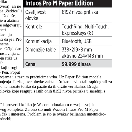
oliko
vera), ali ne
e „četkice“ i
t. Doduše,
je u alatima
oje odgovaraju
meti
tavanju
i da je i Pro
netne
je. Očigledan
nostavnija za
ja stiže uz
nih
 koji drugi
 Pen. Poput
 bojama i s raznim prečnicima vrha. Uz Paper Edition modele,
jenja. Pazite, ove olovke zaista pišu kao i svi ostali rapidografi za
pa ne morate toliko da pazite da ih držite vertikalno. Druga,
lovke koje reaguju s istih onih 8192 nivoa pritiska u saradnji s
a“ i proveriti koliko je Wacom odmakao u razvoju svojih
na ovog kompleta. Za ono što nudi Wacom Intuos Pro M Paper
 čak i umerena. Problem je što je ovakav briljantan umetničko-
odneblju...