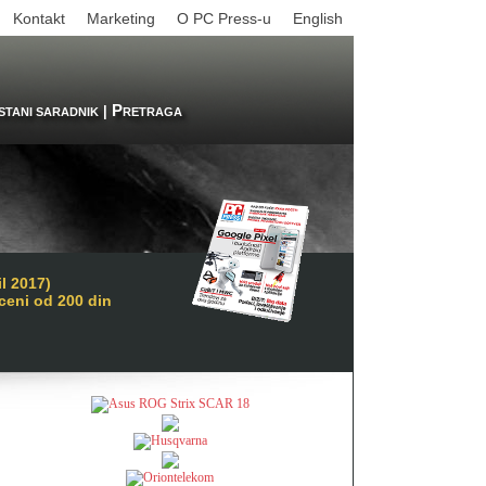
Kontakt
Marketing
O PC Press-u
English
P
|
STANI SARADNIK
RETRAGA
l 2017)
 ceni od 200 din