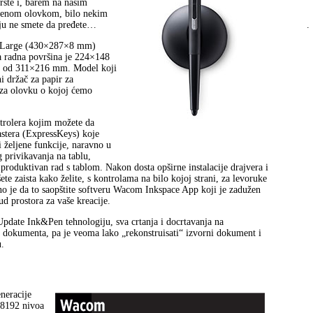
rste i, barem na našim
oženom olovkom, bilo nekim
.
ju ne smete da pređete…
i Large (430×287×8 mm)
a radna površina je 224×148
u od 311×216 mm. Model koji
i držač za papir za
 za olovku o kojoj ćemo
trolera kojim možete da
astera (ExpressKeys) koje
i željene funkcije, naravno u
g privikavanja na tablu,
 produktivan rad s tablom. Nakon dosta opširne instalacije drajvera i
ete zaista kako želite, s kontrolama na bilo kojoj strani, za levoruke
ljno je da to saopštite softveru Wacom Inkspace App koji je zadužen
ud prostora za vaše kreacije.
pdate Ink&Pen tehnologiju, sva crtanja i docrtavanja na
 dokumenta, pa je veoma lako „rekonstruisati“ izvorni dokument i
u.
neracije
 8192 nivoa