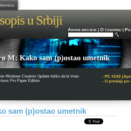
davnica
sopis u Srbiji
A
O
P
|
|
RHIVA BROJEVA
ČASOPISU
O
o M: Kako sam (p)ostao umetnik
riste Windows Creators Update teško da bi imao
-
PC #242 (Apri
ntuos Pro Paper Edition
- U prodaji po
o sam (p)ostao umetnik