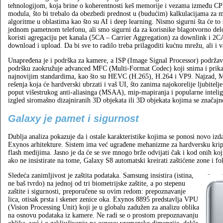
tehnologijom, koja brine o koherentnosti keš memorije i vezama između 
modula, što bi trebalo da obezbedi prednost u (budućim) kalkulacijama za 
algoritme u oblastima kao što su AI i deep learning. Nismo sigurni šta će to 
jednom pametnom telefonu, ali smo sigurni da za korisnike blagotvorno del
koristi agregaciju pet kanala (5CA – Carrier Aggregation) za downlink i 2C
download i upload. Da bi sve to radilo treba prilagoditi kućnu mrežu, ali i v
Unapređena je i podrška za kamere, a ISP (Image Signal Processor) podrža
podršku zaokružuje advanced MFC (Multi-Format Codec) koji snima i prik
najnovijim standardima, kao što su HEVC (H.265), H.264 i VP9. Najzad, M
rešenja koja će hardverski ubrzati i vaš UI, što zanima najokorelije ljubitel
poput višestrukog anti-aliasinga (MSAA), mip-mapiranja i popularne intelige
izgled siromašno dizajniranih 3D objekata ili 3D objekata kojima se značajno
Galaxy je pamet i sigurnost
Dublja analiza pokazuje da i ostale karakteristike kojima se ponosi novo izd
Exynos arhitekture. Sistem ima već ugrađene mehanizme za hardversku kript
flash medijima. Jasno je da će se sve mnogo brže odvijati čak i kod onih koj
ako ne insistirate na tome, Galaxy S8 automatski kreirati zaštićene zone i fol
Sledeća zanimljivost je zaštita podataka. Samsung insistira (istina,
ne baš tvrdo) na jednoj od tri biometrijske zaštite, a po stepenu
zaštite i sigurnosti, preporučene su ovim redom: prepoznavanje
lica, otisak prsta i skener zenice oka. Exynos 8895 predstavlja VPU
(Vision Processing Unit) koji je u globalu zadužen za analizu oblika
na osnovu podataka iz kamere. Ne radi se o prostom prepoznavanju