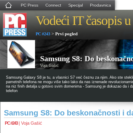
PC Press
Connect
Specijal
Prodavnica
Vodeći IT časopis u 
>
PC #243
Prvi pogled
Samsung S8: Do beskonačnos
Voja Gašić
Samsung Galaxy S8 je tu, a vlasnici S7 već čeznu za njim. Ako ste stekli
pametnih telefona ne mogu više tako lako da nas iznenade revoluciona
na niz finih detalja u gotovo svim domenima - Samsung je dokazao da i da
telefon
Samsung S8: Do beskonačnosti i da
PC #243
|
Voja Gašić