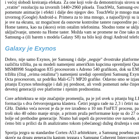
i većoj slobodi kreiranja efekata. Za one koji vole da demonstriraju sirovu
„vratite“ rezoluciju na izvornih 1440×2960 piksela. TouchWiz, Samsung-ova
pomenute animacije i efekti i dalje deo njegov deo. TouchWiz je mnogo man
izvornog (Google) Android-a. Primera za to ima mnogo, a najuočljiviji su 
je sve na ekranu, uz mogućnost da osnovne kontrolne tastere rasporedite po ž
Home tastera, kao na (skoro) svim ostalim telefonima. Shodno tome se uklju
uključivanje, umesto na Home taster. Možda vam se promene ne čine tako zn
Samsung-a (ili barem s modela Galaxy S8) na bilo koji drugi Android telefon
Galaxy je Exynos
Dobro, nije samo Exynos, jer Samsung i dalje „neguje“ dvostruke platforme
različita tržišta, pa su modeli namenjeni američkim kupcima opremljeni Q
MSM8998 Snapdragon 835 procesorom s Adreno 540 grafikom, dok su E
tržištu (čitaj „svima ostalima“) namenjeni uređaji opremljeni Samsung Exy
Octa procesorom, uz podršku Mali-G71 MP20 grafike. Odavno smo se izjasn
pitanju Exynos tehnologije i dali joj prednost, ali vredi pomenuti neke činje
devetoj generaciji ove platforme i njenim prednostima.
Core arhitektura se nije značajnije promenila, pa je još uvek u pitanju big
formacija s dva četvorojezgarna klastera. Četiri jezgra rade na 2,3 i četiri na
GHz. Daleko veća novost je da je sve izrađeno u 10 nm FinFET procesu, p
troši oko 40 odsto manje struje, a pritom pruža performanse koje su do 27 o
bolje od prethodne generacije. Nismo baš uspeli da proverimo ove navode, 
ćemo biti u prilici da ih analiziramo tokom (obećanog) dužeg druženja s o
Sporija jezgra su standardne Cortex-A53 arhitekture, a Samsung posebnu pa
skreće na drugu generaciju kastom jezgara s Samsung Coherent Interconnec