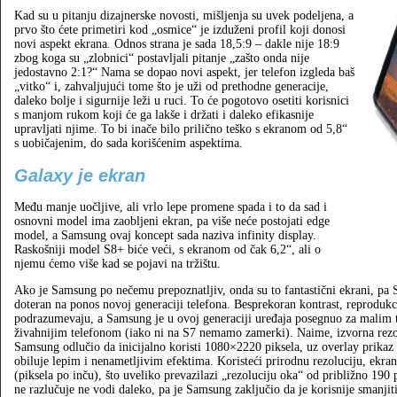
Kad su u pitanju dizajnerske novosti, mišljenja su uvek podeljena, a
prvo što ćete primetiri kod „osmice“ je izduženi profil koji donosi
novi aspekt ekrana. Odnos strana je sada 18,5:9 – dakle nije 18:9
zbog koga su „zlobnici“ postavljali pitanje „zašto onda nije
jedostavno 2:1?“ Nama se dopao novi aspekt, jer telefon izgleda baš
„vitko“ i, zahvaljujući tome što je uži od prethodne generacije,
daleko bolje i sigurnije leži u ruci. To će pogotovo osetiti korisnici
s manjom rukom koji će ga lakše i držati i daleko efikasnije
upravljati njime. To bi inače bilo prilično teško s ekranom od 5,8“
s uobičajenim, do sada korišćenim aspektima.
Galaxy je ekran
Među manje uočljive, ali vrlo lepe promene spada i to da sad i
osnovni model ima zaobljeni ekran, pa više neće postojati edge
model, a Samsung ovaj koncept sada naziva infinity display.
Raskošniji model S8+ biće veći, s ekranom od čak 6,2“, ali o
njemu ćemo više kad se pojavi na tržištu.
Ako je Samsung po nečemu prepoznatljiv, onda su to fantastični ekrani, p
doteran na ponos novoj generaciji telefona. Besprekoran kontrast, reprodukci
podrazumevaju, a Samsung je u ovoj generaciji uređaja posegnuo za malim 
živahnijim telefonom (iako ni na S7 nemamo zamerki). Naime, izvorna rezolu
Samsung odlučio da inicijalno koristi 1080×2220 piksela, uz overlay prikaz k
obiluje lepim i nenametljivim efektima. Koristeći prirodnu rezoluciju, ekra
(piksela po inču), što uveliko prevazilazi „rezoluciju oka“ od približno 190
ne razlučuje ne vodi daleko, pa je Samsung zaključio da je korisnije smanjiti