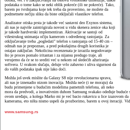
oblika, već i o zaključivanju na osnovu vremenske dimenzije, dakle
podataka o tome kako se neki oblik pokreće (ili ne pokreće). Tako,
barem po tvrdnjama koje tek treba da proverimo, ne možete da
podmetnete nečiju sliku da biste otključali vlasnikov telefon.
Analizator otiska prsta je takođe već sastavni deo Exynos sistema,
ali nas je najviše zaintrigirala novost u vidu skenera zenice oka koji
je takođe hardverski implementiran. Aktivacije se sastoji od
višestrukog snimanja očiju kamerom s određenog rastojanja. Za
otključavanje treba „pogledati“ telefon s rastojanja od 15-40 cm –
odmah nas je prepoznao, a pred pokušajima drugih korisnika je
ostajao zaključan. Nekolicina recenzenata je izrazila negodovanje
što je proces pomalo iritantan i za nijansu predugo traje, ali
verujemo da će se to srediti već u nekom od sledećih ažuriranja
softvera. U svakom slučaju, deluje vrlo zabavno i uliva sigurnost da
do vaših podataka ipak nije lako doći.
Možda još uvek mislite da Galaxy S8 nije revolucionarna sprava,
ali nas je iznenadio nizom inovacija. Možda neće (i ne moraju) da
budu primenjene u budućim modelima pametnih telefona, ali neko
mora da predvodi, a inovativnim duhom Samsung svakako odeđuje buduće s
ovom uređaju, a kolega Marko mi je već bacio rukavicu u lice izazovom da 
kamerama, eto ništa nismo uspeli da prozborimo, barem u ovoj iteraciji. Vi
www.samsung.rs