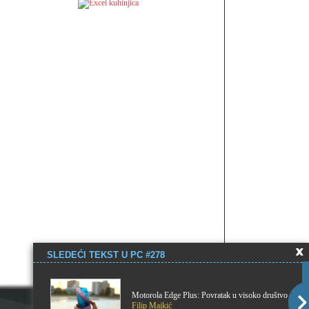
SLEDEĆI TEKST U PC #278
Motorola Edge Plus: Povratak u visoko društvo
Filip Majkić