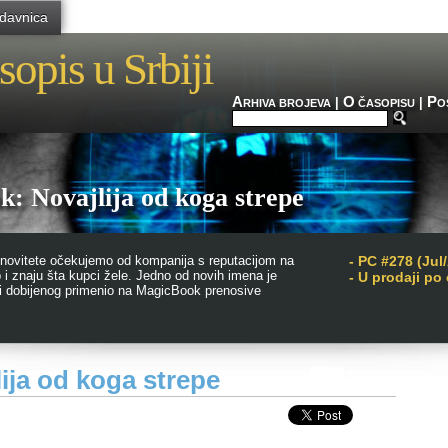
davnica
sopis u Srbiji
A
O
P
|
|
RHIVA BROJEVA
ČASOPISU
O
: Novajlija od koga strepe
 novitete očekujemo od kompanija s reputacijom na
-
PC #278 (Jul
p i znaju šta kupci žele. Jedno od novih imena je
- U prodaji po
g i dobijenog primenio na MagicBook prenosive
ja od koga strepe