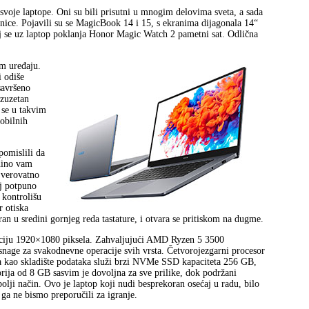
 svoje laptope. Oni su bili prisutni u mnogim delovima sveta, a sada
ice. Pojavili su se MagicBook 14 i 15, s ekranima dijagonala 14“
joj se uz laptop poklanja Honor Magic Watch 2 pametni sat. Odlična
om uređaju.
i odiše
savršeno
Izuzetan
 se u takvim
mobilnih
pomislili da
edino vam
 verovatno
aj potpuno
 kontrolišu
r otiska
an u sredini gornjeg reda tastature, i otvara se pritiskom na dugme.
oluciju 1920×1080 piksela. Zahvaljujući AMD Ryzen 5 3500
nage za svakodnevne operacije svih vrsta. Četvorojezgarni procesor
a kao skladište podataka služi brzi NVMe SSD kapaciteta 256 GB,
rija od 8 GB sasvim je dovoljna za sve prilike, dok podržani
olji način. Ovo je laptop koji nudi besprekoran osećaj u radu, bilo
ga ne bismo preporučili za igranje.