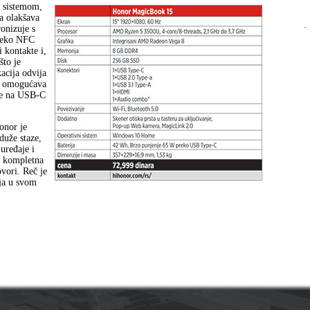
 sistemom,
a olakšava
.
ronizuje s
preko NFC
 kontakte i,
što je
acija odvija
ja omogućava
uje na USB-C
onor je
duže staze,
 uređaje i
a“ kompletna
vori. Reč je
oja u svom