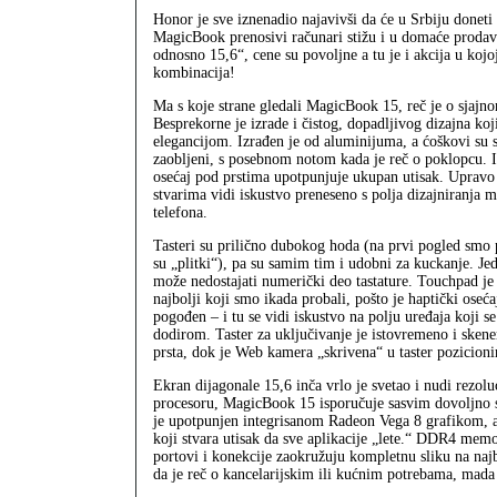
Honor je sve iznenadio najavivši da će u Srbiju doneti
MagicBook prenosivi računari stižu i u domaće prodavn
odnosno 15,6“, cene su povoljne a tu je i akcija u ko
kombinacija!
Ma s koje strane gledali MagicBook 15, reč je o sjajn
Besprekorne je izrade i čistog, dopadljivog dizajna koj
elegancijom. Izrađen je od aluminijuma, a ćoškovi su 
zaobljeni, s posebnom notom kada je reč o poklopcu. 
osećaj pod prstima upotpunjuje ukupan utisak. Upravo
stvarima vidi iskustvo preneseno s polja dizajniranja 
telefona.
Tasteri su prilično dubokog hoda (na prvi pogled smo 
su „plitki“), pa su samim tim i udobni za kuckanje. J
može nedostajati numerički deo tastature. Touchpad je
najbolji koji smo ikada probali, pošto je haptički oseć
pogođen – i tu se vidi iskustvo na polju uređaja koji se
dodirom. Taster za uključivanje je istovremeno i skene
prsta, dok je Web kamera „skrivena“ u taster pozicionir
Ekran dijagonale 15,6 inča vrlo je svetao i nudi rez
procesoru, MagicBook 15 isporučuje sasvim dovoljno s
je upotpunjen integrisanom Radeon Vega 8 grafikom, 
koji stvara utisak da sve aplikacije „lete.“ DDR4 memo
portovi i konekcije zaokružuju kompletnu sliku na najb
da je reč o kancelarijskim ili kućnim potrebama, mada 