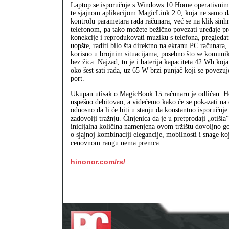
Laptop se isporučuje s Windows 10 Home operativnim
te sjajnom aplikacijom MagicLink 2.0, koja ne samo d
kontrolu parametara rada računara, već se na klik sinh
telefonom, pa tako možete bežično povezati uređaje 
konekcije i reprodukovati muziku s telefona, pregledati
uopšte, raditi bilo šta direktno na ekranu PC računara, 
korisno u brojnim situacijama, posebno što se komunik
bez žica. Najzad, tu je i baterija kapaciteta 42 Wh ko
oko šest sati rada, uz 65 W brzi punjač koji se povez
port.
Ukupan utisak o MagicBook 15 računaru je odličan. H
uspešno debitovao, a videćemo kako će se pokazati na 
odnosno da li će biti u stanju da konstantno isporučuje
zadovolji tražnju. Činjenica da je u pretprodaji „otišl
inicijalna količina namenjena ovom tržištu dovoljno go
o sjajnoj kombinaciji elegancije, mobilnosti i snage k
cenovnom rangu nema premca.
hinonor.com/rs/