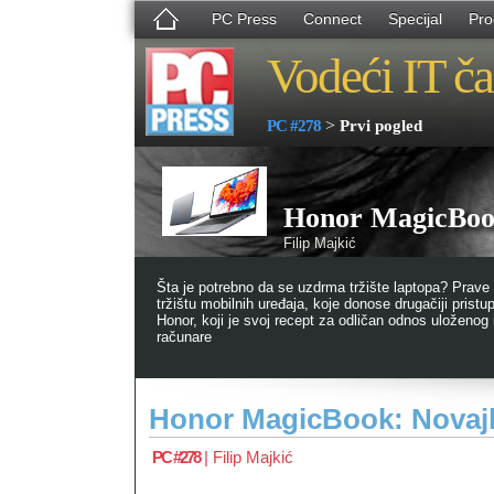
PC Press
Connect
Specijal
Pro
Vodeći IT ča
>
PC #278
Prvi pogled
Honor MagicBook
Filip Majkić
Šta je potrebno da se uzdrma tržište laptopa? Prave
tržištu mobilnih uređaja, koje donose drugačiji pristu
Honor, koji je svoj recept za odličan odnos uloženo
računare
Honor MagicBook: Novajli
PC #278
|
Filip Majkić