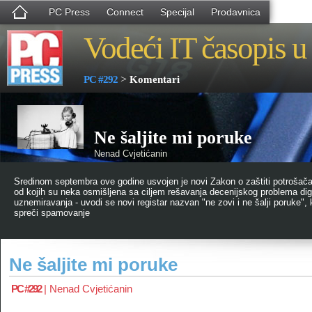
PC Press
Connect
Specijal
Prodavnica
Vodeći IT časopis u 
>
PC #292
Komentari
Ne šaljite mi poruke
Nenad Cvjetićanin
Sredinom septembra ove godine usvojen je novi Zakon o zaštiti potrošača k
od kojih su neka osmišljena sa ciljem rešavanja decenijskog problema digi
uznemiravanja - uvodi se novi registar nazvan "ne zovi i ne šalji poruke", 
spreči spamovanje
Ne šaljite mi poruke
PC #292
|
Nenad Cvjetićanin