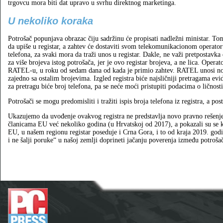
trgovcu mora biti dat upravo u svrhu direktnog marketinga.
U nekoliko koraka
Potrošač popunjava obrazac čiju sadržinu će propisati nadležni ministar. Tom
da upiše u registar, a zahtev će dostaviti svom telekomunikacionom operator
telefona, za svaki mora da traži unos u registar. Dakle, ne važi pretpostav
za više brojeva istog potrošača, jer je ovo registar brojeva, a ne lica. Oper
RATEL-u, u roku od sedam dana od kada je primio zahtev. RATEL unosi novi 
zajedno sa ostalim brojevima. Izgled registra biće najsličniji pretragama ev
za pretragu biće broj telefona, pa se neće moći pristupiti podacima o ličnost
Potrošači se mogu predomisliti i tražiti ispis broja telefona iz registra, a post
Ukazujemo da uvođenje ovakvog registra ne predstavlja novo pravno rešenje, 
članicama EU već nekoliko godina (u Hrvatskoj od 2017), a pokazali su se k
EU, u našem regionu registar poseduje i Crna Gora, i to od kraja 2019. god
i ne šalji poruke“ u našoj zemlji doprineti jačanju poverenja između potrošač