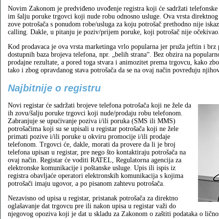
Novim Zakonom je predviđeno uvođenje registra koji će sadržati telefonske b
im šalju poruke trgovci koji nude robu odnosno usluge. Ova vrsta direktn
zove potrošača s ponudom robe/usluga za koju potrošač prethodno nije iskaz
calling. Dakle, u pitanju je poziv/prijem poruke, koji potrošač nije očekivao
Kod prodavaca je ova vrsta marketinga vrlo popularna jer pruža jeftin i brz
dostupnih baza brojeva telefona, npr. „belih strana“. Bez obzira na popularn
prodajne rezultate, a pored toga stvara i animozitet prema trgovcu, kako zb
tako i zbog opravdanog stava potrošača da se na ovaj način povređuju njihov
Najbitnije o registru
Novi registar će sadržati brojeve telefona potrošača koji ne žele da
ih zovu/šalju poruke trgovci koji nude/prodaju robu telefonom.
Zabranjuje se upućivanje poziva i/ili poruka (SMS ili MMS)
potrošačima koji su se upisali u registar potrošača koji ne žele
primati pozive i/ili poruke u okviru promocije i/ili prodaje
telefonom. Trgovci će, dakle, morati da provere da li je broj
telefona upisan u registar, pre nego što kontaktiraju potrošača na
ovaj način. Registar će voditi RATEL, Regulatorna agencija za
elektronske komunikacije i poštanske usluge. Upis ili ispis iz
registra obavljaće operatori elektronskih komunikacija s kojima
potrošači imaju ugovor, a po pisanom zahtevu potrošača.
Nezavisno od upisa u registar, pristanak potrošača za direktno
oglašavanje dat trgovcu pre ili nakon upisa u registar važi do
njegovog opoziva koji je dat u skladu za Zakonom o zaštiti podataka o ličnos