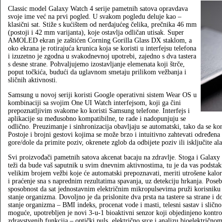
Classic model Galaxy Watch 4 serije pametnih satova opravdava
svoje ime već na prvi pogled. U svakom pogledu deluje kao –
klasični sat. Stiže s kućištem od nerđajućeg čelika, prečnika 46 mm
(postoji i 42 mm varijanta), koje ostavlja odličan utisak. Super
AMOLED ekran je zaštićen Corning Gorilla Glass DX staklom, a
oko ekrana je rotirajuća krunica koja se koristi u interfejsu telefona
i izuzetno je zgodna u svakodnevnoj upotrebi, zajedno s dva tastera
s desne strane. Pohvaljujemo izostavljanje elemenata koji štrče,
poput točkića, budući da uglavnom smetaju prilikom vežbanja i
sličnih aktivnosti.
Samsung u novoj seriji koristi Google operativni sistem Wear OS u
kombinaciji sa svojim One UI Watch interfejsom, koji ga čini
prepoznatljivim svakome ko koristi Samsung telefone. Interfejs i
aplikacije su međusobno kompatibilne, te rade i nadopunjuju se
odlično. Preuzimanje i sinhronizacija obavljaju se automatski, tako da se kon
Postoje i brojni gestovi kojima se može brzo i intuitivno zahtevati određena
gore/dole da primite poziv, okrenete zglob da odbijete poziv ili isključite al
Svi proizvođači pametnih satova akcenat bacaju na zdravlje. Stoga i Galaxy
teži da bude vaš saputnik u svim dnevnim aktivnostima, tu je da vas podstak
velikim brojem vežbi koje će automatski prepoznavati, meriti utrošene kalori
i praćenje sna s naprednim rezultatima spavanja, uz detekciju hrkanja. Pos
sposobnost da sat jednostavnim električnim mikropulsevima pruži korisniku 
stanje organizma. Dovoljno je da prislonite dva prsta na tastere sa strane i d
stanje organizma – BMI indeks, procenat vode i masti, telesni sastav i sličn
moguće, upotrebljen je novi 3-u-1 bioaktivni senzor koji objedinjeno kontrol
zdravstvenih funkcija – optički puls, električno srce i analizu bioelektrič