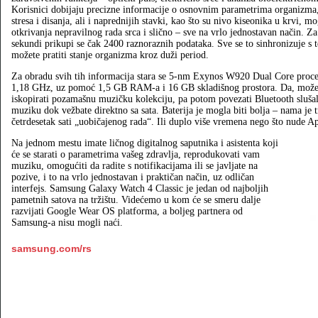
Korisnici dobijaju precizne informacije o osnovnim parametrima organizma,
stresa i disanja, ali i naprednijih stavki, kao što su nivo kiseonika u krvi, m
otkrivanja nepravilnog rada srca i slično – sve na vrlo jednostavan način. Za
sekundi prikupi se čak 2400 raznoraznih podataka. Sve se to sinhronizuje s 
možete pratiti stanje organizma kroz duži period.
Za obradu svih tih informacija stara se 5-nm Exynos W920 Dual Core proces
1,18 GHz, uz pomoć 1,5 GB RAM-a i 16 GB skladišnog prostora. Da, mož
iskopirati pozamašnu muzičku kolekciju, pa potom povezati Bluetooth slušali
muziku dok vežbate direktno sa sata. Baterija je mogla biti bolja – nama je
četrdesetak sati „uobičajenog rada“. Ili duplo više vremena nego što nude Ap
Na jednom mestu imate ličnog digitalnog saputnika i asistenta koji
će se starati o parametrima vašeg zdravlja, reprodukovati vam
muziku, omogućiti da radite s notifikacijama ili se javljate na
pozive, i to na vrlo jednostavan i praktičan način, uz odličan
interfejs. Samsung Galaxy Watch 4 Classic je jedan od najboljih
pametnih satova na tržištu. Videćemo u kom će se smeru dalje
razvijati Google Wear OS platforma, a boljeg partnera od
Samsung-a nisu mogli naći.
samsung.com/rs