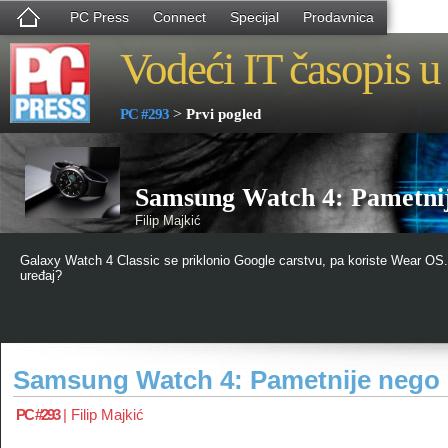
PC Press
Connect
Specijal
Prodavnica
Vodeći IT časopis u 
>
PC #293
Prvi pogled
Samsung Watch 4: Pametnij
Filip Majkić
Galaxy Watch 4 Classic se priklonio Google carstvu, pa koriste Wear OS.
uređaj?
Samsung Watch 4: Pametnije nego 
PC #293
|
Filip Majkić