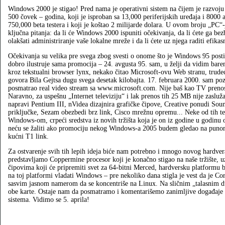
Windows 2000 je stigao! Pred nama je operativni sistem na čijem je razvoju r
500 čovek – godina, koji je isproban sa 13,000 periferijskih uređaja i 8000 a
750,000 beta testera i koji je koštao 2 milijarde dolara. U ovom broju „PC“
ključna pitanja: da li će Windows 2000 ispuniti očekivanja, da li ćete ga bezb
olakšati administriranje vaše lokalne mreže i da li ćete uz njega raditi efikas
Očekivanja su velika pre svega zbog svesti o onome što je Windows 95 post
dobro ilustruje sama promocija – 24. avgusta 95. sam, u želji da vidim bare
kroz tekstualni browser lynx, nekako čitao Microsoft-ovu Web stranu, trude
govora Bila Gejtsa dugu svega desetak kilobajta. 17. februara 2000. sam p
posmatrao real video stream sa www.microsoft.com. Nije baš kao TV prenos, 
Naravno, za uspešnu „Internet televiziju“ i lak prenos tih 25 MB nije zaslu
napravi Pentium III, nVidea dizajnira grafičke čipove, Creative ponudi Sou
priključke, Sezam obezbedi brz link, Cisco mrežnu opremu... Neke od tih teh
Windows-om, crpeći sredstva iz novih tržišta koja je on iz godine u godinu 
neću se žaliti ako promociju nekog Windows-a 2005 budem gledao na punom
kućni T1 link.
Za ostvarenje svih tih lepih ideja biće nam potrebno i mnogo novog hardver
predstavljamo Coppermine procesor koji je konačno stigao na naše tržište, u
čipovima koji će pripremiti svet za 64-bitni Merced, hardversku platformu 
na toj platformi vladati Windows – pre nekoliko dana stigla je vest da je Co
sasvim jasnom namerom da se koncentriše na Linux. Na sličnim „talasnim d
obe karte. Ostaje nam da posmatramo i komentarišemo zanimljive događaje ko
sistema. Vidimo se 5. aprila!