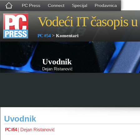
PC Press
Connect
Specijal
Prodavnica
Vodeći IT časopis u 
>
PC #54
Komentari
Uvodnik
Dejan Ristanović
Uvodnik
PC #54
|
Dejan Ristanović