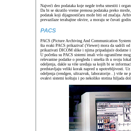
Najveći deo podataka koje negde treba smestiti i organi
Da bi se skratilo vreme prenosa podataka preko mreže, 
podatak koji dijagnostičaru može biti od značaja. Arhi
prevazilaze terabajtne okvire, a moraju se čuvati godi
PACS
PACS (Picture Archiving And Communication System) ne
šta svaki PACS prikazivač (Viewer) mora da sadrži od 
prikazivati DICOM slike i njima pripadajuće dodatne inf
U početku su PACS sistemi imali vrlo ograničene moguć
relevantne podatke o pregledu i smešta ih u svoju loka
odeljenja, dakle sa više uređaja sa kojih bi se informa
predstavljaju veliki korak napred u upotrebljivosti. Uz 
odeljenja (rendgen, ultrazvuk, laboratorije...) više n
ovakvi sistemi koštaju i po nekoliko stotina hiljada dol