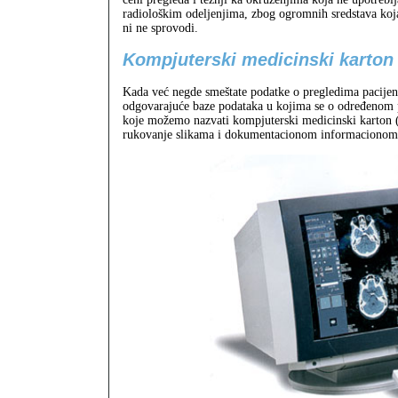
radiološkim odeljenjima, zbog ogromnih sredstava koja 
ni ne sprovodi.
Kompjuterski medicinski karton
Kada već negde smeštate podatke o pregledima pacijenat
odgovarajuće baze podataka u kojima se o određenom p
koje možemo nazvati kompjuterski medicinski karton 
rukovanje slikama i dokumentacionom informacionom s