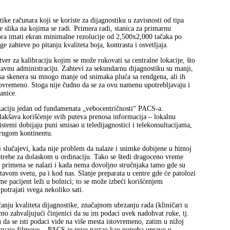
ike računara koji se koriste za dijagnostiku u zavisnosti od tipa
te slika na kojima se radi. Primera radi, stanica za primarnu
mora imati ekran minimalne rezolucije od 2,500x2,000 tačaka po
e zahteve po pitanju kvaliteta boja, kontrasta i osvetljaja.
ver za kalibraciju kojim se može rukovati sa centralne lokacije, što
stavnu administraciju. Zahtevi za sekundarnu dijagnostiku su manji,
ke sa skenera su mnogo manje od snimaka pluća sa rendgena, ali ih
tovremeno. Stoga nije čudno da se za ovu namenu upotrebljavaju i
anice.
kaciju jedan od fundamenata „vebocentričnosti“ PACS-a.
akšava korišćenje svih puteva prenosa informacija – lokalnu
istemi dobijaju puni smisao u teledijagnostici i telekonsultacijama,
drugom kontinentu.
 slučajevi, kada nije problem da nalaze i snimke dobijene u hitnoj
otrebe za dolaskom u ordinaciju. Tako se štedi dragoceno vreme
 primena se nalazi i kada nema dovoljno stručnjaka tamo gde su
tavom svetu, pa i kod nas. Slanje preparata u centre gde će patolozi
reme pacijent leži u bolnici; to se može izbeći korišćenjem
otrajati svega nekoliko sati.
ju kvaliteta dijagnostike, značajnom ubrzanju rada (kliničari u
mo zahvaljujući činjenici da su im podaci uvek nadohvat ruke, tj.
da se isti podaci vide na više mesta istovremeno, zatim u nižoj
ljavaju filmove... PACS je prvo nastao kao potreba upravo u