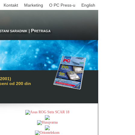
Kontakt
Marketing
O PC Press-u
English
P
|
STANI SARADNIK
RETRAGA
 2001)
 ceni od 200 din