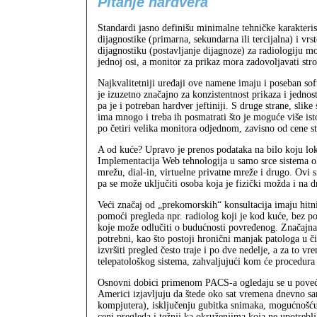
Pitanje hardvera
Standardi jasno definišu minimalne tehničke karakterist
dijagnostike (primarna, sekundarna ili tercijalna) i vrs
dijagnostiku (postavljanje dijagnoze) za radiologiju 
jednoj osi, a monitor za prikaz mora zadovoljavati strog
Najkvalitetniji uređaji ove namene imaju i poseban soft
je izuzetno značajno za konzistentnost prikaza i jedno
pa je i potreban hardver jeftiniji. S druge strane, sli
ima mnogo i treba ih posmatrati što je moguće više is
po četiri velika monitora odjednom, zavisno od cene st
A od kuće? Upravo je prenos podataka na bilo koju lo
Implementacija Web tehnologija u samo srce sistema ol
mrežu, dial-in, virtuelne privatne mreže i drugo. Ovi s
pa se može uključiti osoba koja je fizički možda i na 
Veći značaj od „prekomorskih“ konsultacija imaju hitni
pomoći pregleda npr. radiolog koji je kod kuće, bez p
koje može odlučiti o budućnosti povređenog. Značajna
potrebni, kao što postoji hronični manjak patologa u či
izvršiti pregled često traje i po dve nedelje, a za to v
telepatološkog sistema, zahvaljujući kom će procedura p
Osnovni dobici primenom PACS-a ogledaju se u povećan
Americi izjavljuju da štede oko sat vremena dnevno sa
kompjutera), isključenju gubitka snimaka, mogućnošću 
ceni pregleda i težnji ka okruženjima koja ne upotreb