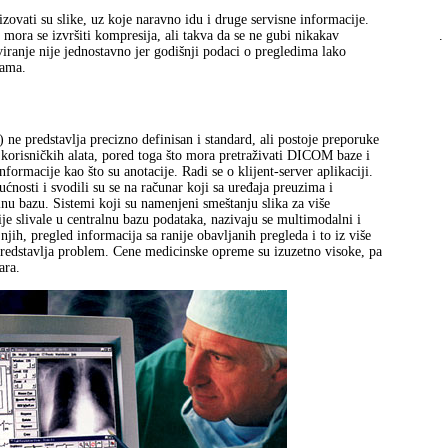
zovati su slike, uz koje naravno idu i druge servisne informacije.
.
mora se izvršiti kompresija, ali takva da se ne gubi nikakav
viranje nije jednostavno jer godišnji podaci o pregledima lako
nama.
 predstavlja precizno definisan i standard, ali postoje preporuke
korisničkih alata, pored toga što mora pretraživati DICOM baze i
ormacije kao što su anotacije. Radi se o klijent-server aplikaciji.
nosti i svodili su se na računar koji sa uređaja preuzima i
lnu bazu. Sistemi koji su namenjeni smeštanju slika za više
cije slivale u centralnu bazu podataka, nazivaju se multimodalni i
njih, pregled informacija sa ranije obavljanih pregleda i to iz više
e predstavlja problem. Cene medicinske opreme su izuzetno visoke, pa
ara.