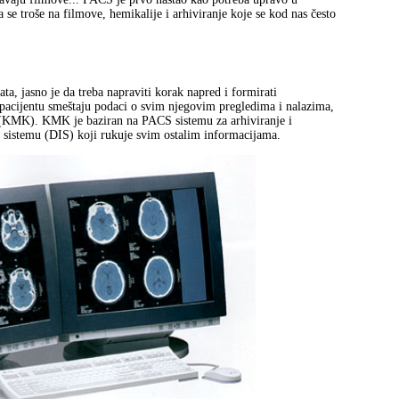
se troše na filmove, hemikalije i arhiviranje koje se kod nas često
a, jasno je da treba napraviti korak napred i formirati
acijentu smeštaju podaci o svim njegovim pregledima i nalazima,
(KMK). KMK je baziran na PACS sistemu za arhiviranje i
istemu (DIS) koji rukuje svim ostalim informacijama.