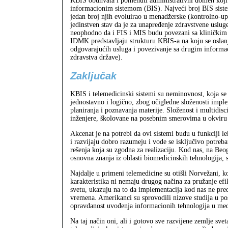
KBIS obuhvata i pomenuti administrativni domen koji 
informacionim sistemom (BIS). Najveći broj BIS sistem
jedan broj njih evoluirao u menadžerske (kontrolno-up
jedinstven stav da je za unapređenje zdravstvene uslu
neophodno da i FIS i MIS budu povezani sa kliničkim
IDMK predstavljaju strukturu KBIS-a na koju se oslanja
odgovarajućih usluga i povezivanje sa drugim informa
zdravstva države).
Zaključak
KBIS i telemedicinski sistemi su neminovnost, koja se u
jednostavno i logično, zbog očigledne složenosti impl
planiranja i poznavanja materije. Složenost i multidisc
inženjere, školovane na posebnim smerovima u okviru e
Akcenat je na potrebi da ovi sistemi budu u funkciji le
i razvijaju dobro razumeju i vode se isključivo potreb
rešenja koja su zgodna za realizaciju. Kod nas, na B
osnovna znanja iz oblasti biomedicinskih tehnologija, 
Najdalje u primeni telemedicine su otišli Norvežani, k
karakteristika ni nemaju drugog načina za pružanje efik
svetu, ukazuju na to da implementacija kod nas ne preds
vremena. Amerikanci su sprovodili nizove studija u p
opravdanost uvođenja informacionih tehnologija u med
Na taj način oni, ali i gotovo sve razvijene zemlje sv