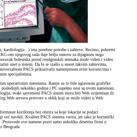
ja, kardiologija...) ima posebne potrebe i zahteve. Recimo, pokretni
a EKG-om njegovog rada daje bolju osnovu za dijagnozu nego
 oporavak bolesnika pored rendgenskih snimaka može videti i video
 zatim unet u sistem. Da bi se izašlo u susret takvim zahtevima,
 o univerzalnom PACS prikazivaču namenjenom svim korisnicima i
nim specijalistima.
tim operativnim sistemima. Ranije su to bile uglavnom grafičke
e u poslednjih nekoliko godina i PC uspešno nosi sa ovom namenom.
ogija, svaki savremeni PACS sistem mora biti Web orijentisan ili
eg Web servera pretvore u oblik koji se može videti u Web
formnost korišćenja bez obzira sa koje lokacije se podaci
i već navikli. Kvalitet PACS sistema varira, jer iako je korisnički
se. Proizvode ove namene pravi samo nekoliko desetina firmi u
iz Beograda.