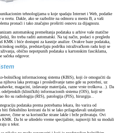
unikacionim tehnologijama u koje spadaju Internet i Web, podatke
 u svetu. Dakle, ako se razbolite na odmoru u mestu B, a vaši
lema pronaći i tako značajno proširiti osnovu za dijagnozu.
hanizam automatskog premeštanja podataka u arhive vaše matične
gleda), što treba raditi automatski. Na taj način, podaci o pregledu
 vaš KMK i biće dostupni za kasnije analize. Ovakve baze podataka,
cinskog osoblja, predstavljaju podršku istraživačkom radu koji se
traživanja, obično nepotpunih podataka u kartonskim fasciklama,
se sačeka odgovor.
istem
o-bolničkog informacionog sistema (KBIS), koji će omogućiti da
a njihova laka pretraga i prosleđivanje tamo gde su potrebni, uz
abavke, magacini, izdavanje materijala, razne vrste troškova...). Da
 odeljenskih (kliničkih) informacionih sistema (OIS), koji se
 što su radiologija (RIS), patologija (PIS), hirurgija...
tegraciju podataka prema potrebama lekara, što varira od
 biti fleksibilno kreirani da bi se lako prilagođavali ustaljenim
anove, čime se sa korisničke strane lakše i brže prihvataju. Ovi
 KMK. Da bi se uštedelo vreme specijaliste, najnoviji hit su moduli
aju u tekst.