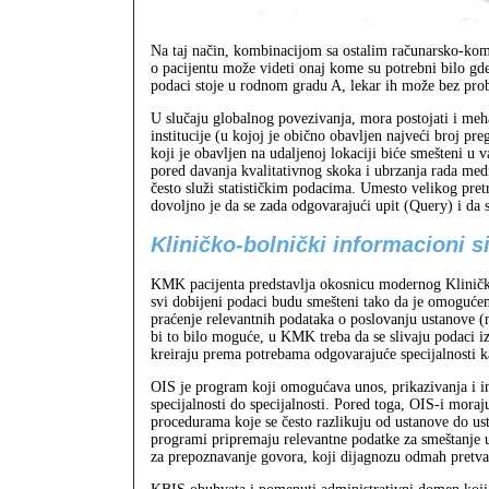
Na taj način, kombinacijom sa ostalim računarsko-kom
o pacijentu može videti onaj kome su potrebni bilo gde
podaci stoje u rodnom gradu A, lekar ih može bez prob
U slučaju globalnog povezivanja, mora postojati i me
institucije (u kojoj je obično obavljen najveći broj pre
koji je obavljen na udaljenoj lokaciji biće smešteni u
pored davanja kvalitativnog skoka i ubrzanja rada medi
često služi statističkim podacima. Umesto velikog pre
dovoljno je da se zada odgovarajući upit (Query) i da 
Kliničko-bolnički informacioni s
KMK pacijenta predstavlja okosnicu modernog Kliničk
svi dobijeni podaci budu smešteni tako da je omogućen
praćenje relevantnih podataka o poslovanju ustanove (n
bi to bilo moguće, u KMK treba da se slivaju podaci iz
kreiraju prema potrebama odgovarajuće specijalnosti kao
OIS je program koji omogućava unos, prikazivanja i in
specijalnosti do specijalnosti. Pored toga, OIS-i moraju
procedurama koje se često razlikuju od ustanove do ust
programi pripremaju relevantne podatke za smeštanje u
za prepoznavanje govora, koji dijagnozu odmah pretvar