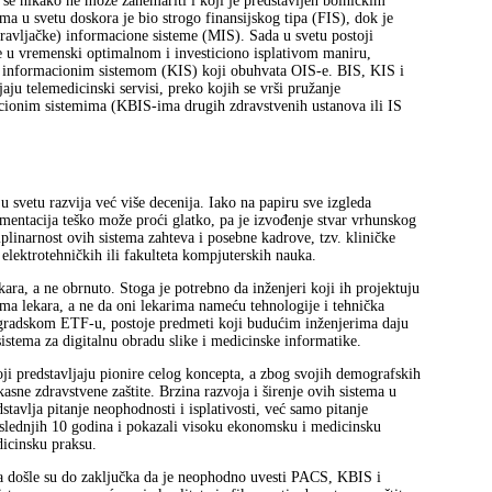
se nikako ne može zanemariti i koji je predstavljen bolničkim
a u svetu doskora je bio strogo finansijskog tipa (FIS), dok je
ravljačke) informacione sisteme (MIS). Sada u svetu postoji
ge u vremenski optimalnom i investiciono isplativom maniru,
 informacionim sistemom (KIS) koji obuhvata OIS-e. BIS, KIS i
ju telemedicinski servisi, preko kojih se vrši pružanje
cionim sistemima (KBIS-ima drugih zdravstvenih ustanova ili IS
 svetu razvija već više decenija. Iako na papiru sve izgleda
ementacija teško može proći glatko, pa je izvođenje stvar vrhunskog
iplinarnost ovih sistema zahteva i posebne kadrove, tzv. kliničke
lektrotehničkih ili fakulteta kompjuterskih nauka.
kara, a ne obrnuto. Stoga je potrebno da inženjeri koji ih projektuju
ama lekara, a ne da oni lekarima nameću tehnologije i tehnička
eogradskom ETF-u, postoje predmeti koji budućim inženjerima daju
sistema za digitalnu obradu slike i medicinske informatike.
oji predstavljaju pionire celog koncepta, a zbog svojih demografskih
asne zdravstvene zaštite. Brzina razvoja i širenje ovih sistema u
tavlja pitanje neophodnosti i isplativosti, već samo pitanje
oslednjih 10 godina i pokazali visoku ekonomsku i medicinsku
icinsku praksu.
eta došle su do zaključka da je neophodno uvesti PACS, KBIS i