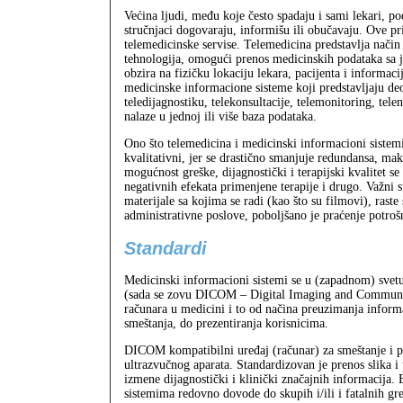
Većina ljudi, među koje često spadaju i sami lekari, 
stručnjaci dogovaraju, informišu ili obučavaju. Ove pr
telemedicinske servise. Telemedicina predstavlja nači
tehnologija, omogući prenos medicinskih podataka sa 
obzira na fizičku lokaciju lekara, pacijenta i informaci
medicinske informacione sisteme koji predstavljaju deo
teledijagnostiku, telekonsultacije, telemonitoring, tele
nalaze u jednoj ili više baza podataka.
Ono što telemedicina i medicinski informacioni sistem
kvalitativni, jer se drastično smanjuje redundansa, ma
mogućnost greške, dijagnostički i terapijski kvalitet se
negativnih efekata primenjene terapije i drugo. Važni 
materijale sa kojima se radi (kao što su filmovi), rast
administrativne poslove, poboljšano je praćenje potrošn
Standardi
Medicinski informacioni sistemi se u (zapadnom) svetu 
(sada se zovu DICOM – Digital Imaging and Communica
računara u medicini i to od načina preuzimanja informa
smeštanja, do prezentiranja korisnicima.
DICOM kompatibilni uređaj (računar) za smeštanje i pr
ultrazvučnog aparata. Standardizovan je prenos slika i 
izmene dijagnostički i klinički značajnih informacija.
sistemima redovno dovode do skupih i/ili i fatalnih gr