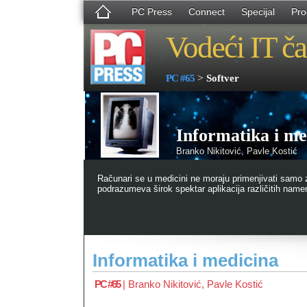
PC Press
Connect
Specijal
Pro
Vodeći IT ča
>
PC #65
Softver
Informatika i me
Branko Nikitović, Pavle Kostić
Računari se u medicini ne moraju primenjivati samo 
podrazumeva širok spektar aplikacija različitih name
Informatika i medicina
PC #65
|
Branko Nikitović
,
Pavle Kostić