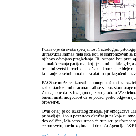
Poznato je da svaka specijalnost (radiologija, patologi
ultrazvučni snimak rada srca koji je sinhronizovan s
njihovo odvojeno pregledanje. Ili, ortoped koji prati
snimak kretanja pacijenta, koji je snimljen bilo gde, a
trenutni svetski trend je napuštanje kompletne ideje
kreiranje posebnih modula sa alatima prilagođenim raz
PACS se može realizovati na mnogo načina i na različi
radne stanice i miniračunari, ali se sa porastom snag
Značajno je da, zahvaljujući jakom prodoru Web tehnol
barem imati mogućnost da se podaci preko odgovarajuć
browser-u.
Ovaj detalj je od izuzetnog značaja, jer omogućava uni
pribavljaju, i to u poznatom okruženju na koje su mnog
deo odličan, loša server strana će ruinirati performan
celom svetu, među kojima je i domaća Agencija D&P 