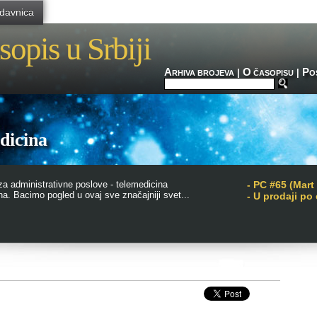
davnica
sopis u Srbiji
A
O
P
|
|
RHIVA BROJEVA
ČASOPISU
O
dicina
za administrativne poslove - telemedicina
-
PC #65 (Mart
na. Bacimo pogled u ovaj sve značajniji svet...
- U prodaji po