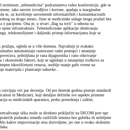
pod terminom „telemedicina“ podrazumeva video konferencije, gde se
imene, iako sasvim izvodljive i korisne, spadaju u marginalne
n da se, uz korišćenje savremenih informatičkih i komunikacionih
jednog na drugo mesto, čime se medicinske usluge mogu pružati bez
ja o pacijentu. Ona je, u stvari „šlag na torti“ u odnosu na
 njene infrastrukture. Telemedicinske aplikacije obuhvataju
negu, telekonzilijume i daljinski pristup informacijama koje se
i pružaju, ogleda se u više domena. Najvažniji je svakako
ksimalno automatizuju raznorazni radni postupci i smanjuje
 povećava, poboljšana je rana dijagnostika i rano otkrivanje
su i ekonomski faktori, koji se ogledaju u smanjenju troškova za
e stepen iskorišćenosti resursa, osoblje manje gubi vreme na
je materijala i planiranje nabavke...
razvijaju već par decenija. Od pre desetak godina postoje standardi
tion in Medicine), koji detaljno definišu sve aspekte primene
cija sa medicinskih aparatura, preko prenošenja i zaštite,
etraživanje slika može se direktno priključiti na DICOM port npr.
pratećih podataka između različitih sistema bez gubitka ili neželjene
 Bilo kakve improvizacije nisu dozvoljene, jer one u ovako složenim
ešaka.