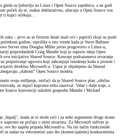
e gleda sa ljubavlju na Linux i Open Source zajednicu, a ne godi
stom počeli da se, makar deklarativno, ubacuju u Open Source voz.
i ti kupci očekuju...
h ruku – prvo su se firmom šetali mail-ovi i papirići (koji su posle
e početkom godine, otprilike u isto vreme kada je Steve Ballmer
ndows Server tima Douglas Miller javno progovorio o Linux-u,
stariji potpredsednik Craig Mundie koji je osporio ideju Open
oft-ovu inicijativu Shared Source. Koncept podrazumeva otvaranje
z potpisivanje ugovora koji zabranjuju iznošenje koda u javnost i
rijaviti direktno Microsoft-u. Usput je objašnjeno da Shared
izbegavaju „slabosti“ Open Source modela.
elo svoje mišljenje, ističući da je Shared Source plan „obična
roizvoda, ne dajući kupcima ništa zauzvrat. Vašar i dalje traje, a
pen Source konvenciji sukobiti gospodin Mundie i Michael
 „šupalj“, mada se to može reći i za neke argumente druge strane.
 naprosto ne pričaju o istim stvarima. Za Microsoft softver je
o; sve što napišu pripada Microsoft-u. Na isti način funkcioniše
oft se našao na vetrometini zato što (komercijalnim) konkurentima