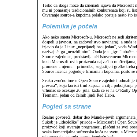
Teško da ikoga može da iznenadi izjava da Microsoft n
mu ni ponašanje tradicionalnih konkurenata koji su li
Otvaranje source-a kupcima polako postaje nešto što ist
Polemika je počela
Ako neko smeta Microsoft-u, Microsoft ne sedi skršteni
dospeli u javnost, na zadovoljstvo novinara), a onda j
izjavio da je Linux „neprijatelj broj jedan“, vođa Wi
nazivajući ga „neozbiljnim“. Onda je u „igru“ ubačen 
Source zajednice, predstavljajući istovremeno Micros
koda Microsoft-ovih proizvoda najvećim mušterijama, u
promene u njemu – primedbe, sugestije i greške treba p
Source licenca pogoduje firmama i kupcima, pošto se 
Svako zvučno ime u Open Source zajednici odmah je izn
prevara“, koja koristi trud kupaca u cilju poboljšanja p
vrhunac se očekuje 26. jula, kada će se na O’Railly O
Tiemann, jedan od čelnih ljudi Red Hat-a.
Pogled sa strane
Realno govoreći, dobar deo Mundie-jevih argumenata je
Sukob je „ideološke“ prirode – Microsoft i Open Source
proizvod koji stvaraju programeri, plaćeni za svoj posa
svaka komercijalna softverska kuća na svetu, a Micros
odgovara da, za sada, ogrnu jagnjeću kožu.