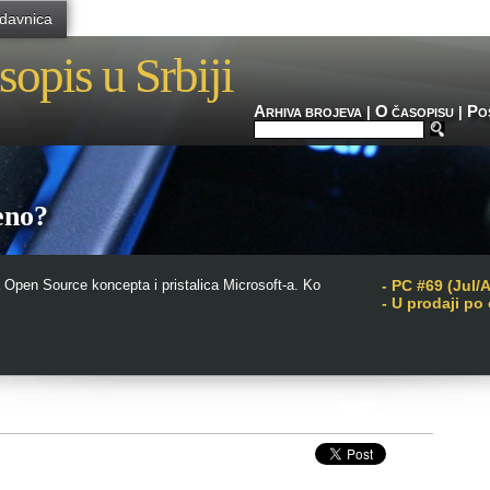
davnica
sopis u Srbiji
A
O
P
|
|
RHIVA BROJEVA
ČASOPISU
O
eno?
Open Source koncepta i pristalica Microsoft-a. Ko
-
PC #69 (Jul/
- U prodaji po