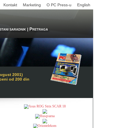
Kontakt
Marketing
O PC Press-u
English
P
|
STANI SARADNIK
RETRAGA
Avgust 2001)
 ceni od 200 din