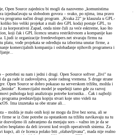
ije, Open Source zajednicu bi mogli da nazovemo „komunistima
.
vera izjednačavaju sa slobodom govora – svako, po njima, ima pravo
lova programa načini drugi program. „Kvaka 22“ je klauzula u GPL-
 koliko bio veliki projekat a mali deo GPL koda) postaje GPL, to
čki za korporativni Zapad, onda niste čuli za veće esktreme, kao što
ion, koji čak i GPL licencu smatra restriktivnom a kompanije kao
. Ljudi iz organizacije freedevelopers.net stvaraju firmu na
u platu, vođe projekata se određuju na izborima unutar firme, a
anje komercijalnih kompanija i oslobađanje njihovih programera i
janje...
 – potrebni su nam i jedni i drugi. Open Source softver „živi“ na
i da ga rade iz zadovoljstva, posle radnog vremena. S druge strane
 igre. Open Source se dobro pokazao na serverskom tržištu, možda i
„šminke“. Komercijalni model je uspešniji tamo gde za razvoj
imovi psihologa koji analiziraju potrebe korisnika... Čak i najbolji
 programa predstavljaju kopiju stvari koje smo videli na
OS. Ima izuzetaka sa obe strane ali...
ta – možda je malo onih koji ne mogu da žive bez sorsa, ali se
 firme se iz čiste potrebe za opstankom na tržištu navikavaju na tu
e dozvoljeno ili zabranjeno da menjaju sors – važno im je da se
počeo besplatno da deli izvorni kod svojih operativnih sistema. Za
kupci, ali će licenca polako biti „olabavljivana“, mada nije realno