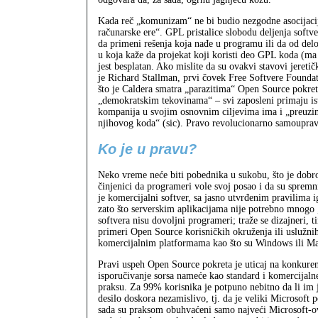
Kada reč „komunizam“ ne bi budio nezgodne asocijac
računarske ere“. GPL pristalice slobodu deljenja soft
da primeni rešenja koja nađe u programu ili da od de
u koja kaže da projekat koji koristi deo GPL koda (ma
jest besplatan. Ako mislite da su ovakvi stavovi jereti
je Richard Stallman, prvi čovek Free Softvere Foundat
što je Caldera smatra „parazitima“ Open Source pokreta
„demokratskim tekovinama“ – svi zaposleni primaju ist
kompanija u svojim osnovnim ciljevima ima i „preuzim
njihovog koda“ (sic). Pravo revolucionarno samoupravl
Ko je u pravu?
Neko vreme neće biti pobednika u sukobu, što je dobro
činjenici da programeri vole svoj posao i da su spremn
je komercijalni softver, sa jasno utvrđenim pravilima
zato što serverskim aplikacijama nije potrebno mnogo 
softvera nisu dovoljni programeri; traže se dizajneri, t
primeri Open Source korisničkih okruženja ili uslužnih
komercijalnim platformama kao što su Windows ili Mac
Pravi uspeh Open Source pokreta je uticaj na konkuren
isporučivanje sorsa nameće kao standard i komercijalne
praksu. Za 99% korisnika je potpuno nebitno da li im j
desilo doskora nezamislivo, tj. da je veliki Microsoft 
sada su praksom obuhvaćeni samo najveći Microsoft-ovi 