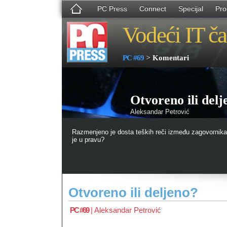
PC Press
Connect
Specijal
Pro
Vodeći IT ča
>
PC #69
Komentari
Otvoreno ili delj
Aleksandar Petrović
Razmenjeno je dosta teških reči između zagovornika 
je u pravu?
Otvoreno ili deljeno?
PC #69
|
Aleksandar Petrović