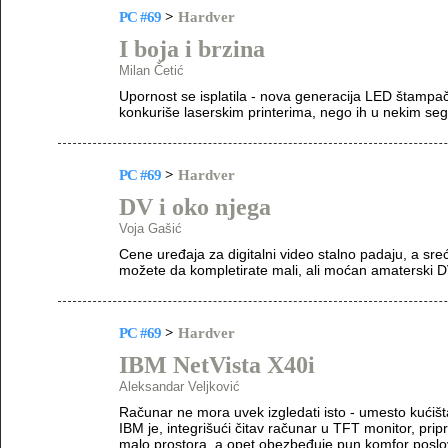
PC #69
>
Hardver
I boja i brzina
Milan Četić
Upornost se isplatila - nova generacija LED štamp
konkuriše laserskim printerima, nego ih u nekim seg
PC #69
>
Hardver
DV i oko njega
Voja Gašić
Cene uređaja za digitalni video stalno padaju, a sre
možete da kompletirate mali, ali moćan amaterski D
PC #69
>
Hardver
IBM NetVista X40i
Aleksandar Veljković
Računar ne mora uvek izgledati isto - umesto kućišt
IBM je, integrišući čitav računar u TFT monitor, pri
malo prostora, a opet obezbeđuje pun komfor poslo