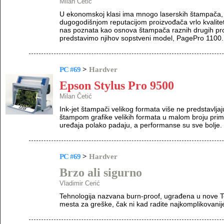
Milan Četić
U ekonomskoj klasi ima mnogo laserskih štampača, a
dugogodišnjom reputacijom proizvođača vrlo kvalite
nas poznata kao osnova štampača raznih drugih pr
predstavimo njihov sopstveni model, PagePro 1100.
PC #69
>
Hardver
Epson Stylus Pro 9500
Milan Četić
Ink-jet štampači velikog formata više ne predstavljaj
štampom grafike velikih formata u malom broju prim
uređaja polako padaju, a performanse su sve bolje.
PC #69
>
Hardver
Brzo ali sigurno
Vladimir Cerić
Tehnologija nazvana burn-proof, ugrađena u nove 
mesta za greške, čak ni kad radite najkomplikovani