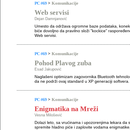
PC #69
>
Komunikacije
Web servisi
Dejan Damnjanović
Umesto da održava ogromne baze podataka, konekcije
biće dovoljno da pravilno složi "kockice" raspoređe
Web servisi.
PC #69
>
Komunikacije
Pohod Plavog zuba
Esad Jakupović
Naglašeni optimizam zagovornika Bluetooth tehnolog
da ne podrži ovaj standard u XP generaciji softvera. 
PC #69
>
Komunikacije
Enigmatika na Mreži
Vesna Milošević
Dolazi leto, sa vrućinama i upozorenjima lekara da 
spremite hladno piće i zaplovite vodama enigmatike