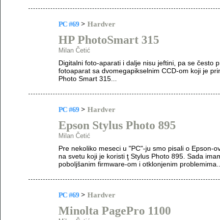
PC #69
>
Hardver
HP PhotoSmart 315
Milan Četić
Digitalni foto-aparati i dalje nisu jeftini, pa se čest
fotoaparat sa dvomegapikselnim CCD-om koji je prim
Photo Smart 315...
PC #69
>
Hardver
Epson Stylus Photo 895
Milan Četić
Pre nekoliko meseci u "PC"-ju smo pisali o Epson-ov
na svetu koji je koristi ţ Stylus Photo 895. Sada ima
poboljšanim firmware-om i otklonjenim problemima..
PC #69
>
Hardver
Minolta PagePro 1100