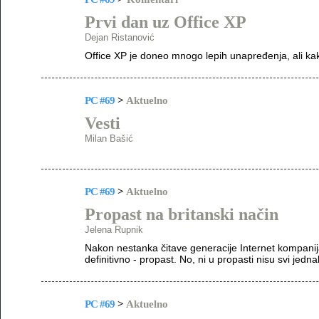
Prvi dan uz Office XP
Dejan Ristanović
Office XP je doneo mnogo lepih unapređenja, ali kak
PC #69
>
Aktuelno
Vesti
Milan Bašić
PC #69
>
Aktuelno
Propast na britanski način
Jelena Rupnik
Nakon nestanka čitave generacije Internet kompanija s
definitivno - propast. No, ni u propasti nisu svi jednak
PC #69
>
Aktuelno