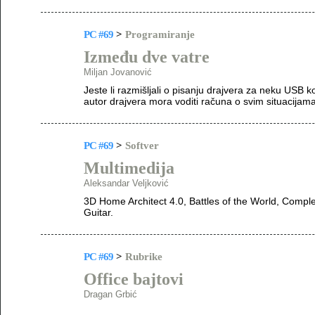
PC #69
>
Programiranje
Između dve vatre
Miljan Jovanović
Jeste li razmišljali o pisanju drajvera za neku USB
autor drajvera mora voditi računa o svim situacijama
PC #69
>
Softver
Multimedija
Aleksandar Veljković
3D Home Architect 4.0, Battles of the World, Comp
Guitar.
PC #69
>
Rubrike
Office bajtovi
Dragan Grbić