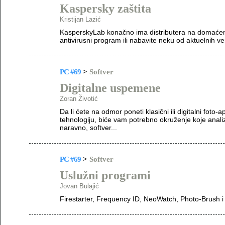
Kaspersky zaštita
Kristijan Lazić
KasperskyLab konačno ima distributera na domaćem tr
antivirusni program ili nabavite neku od aktuelnih ver
PC #69
>
Softver
Digitalne uspemene
Zoran Životić
Da li ćete na odmor poneti klasični ili digitalni foto
tehnologiju, biće vam potrebno okruženje koje anali
naravno, softver...
PC #69
>
Softver
Uslužni programi
Jovan Bulajić
Firestarter, Frequency ID, NeoWatch, Photo-Brush