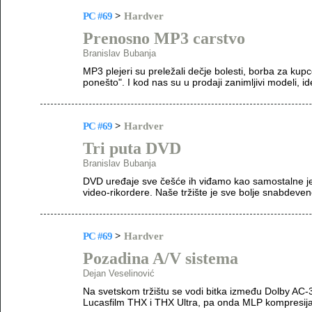
PC #69
>
Hardver
Prenosno MP3 carstvo
Branislav Bubanja
MP3 plejeri su preležali dečje bolesti, borba za kupc
ponešto". I kod nas su u prodaji zanimljivi modeli, ide
PC #69
>
Hardver
Tri puta DVD
Branislav Bubanja
DVD uređaje sve češće ih viđamo kao samostalne jed
video-rikordere. Naše tržište je sve bolje snabdeve
PC #69
>
Hardver
Pozadina A/V sistema
Dejan Veselinović
Na svetskom tržištu se vodi bitka između Dolby AC-3 i
Lucasfilm THX i THX Ultra, pa onda MLP kompresija.