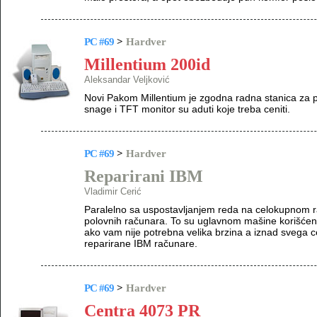
PC #69
>
Hardver
Millentium 200id
Aleksandar Veljković
Novi Pakom Millentium je zgodna radna stanica za 
snage i TFT monitor su aduti koje treba ceniti.
PC #69
>
Hardver
Reparirani IBM
Vladimir Cerić
Paralelno sa uspostavljanjem reda na celokupnom ra
polovnih računara. To su uglavnom mašine korišćen
ako vam nije potrebna velika brzina a iznad svega c
reparirane IBM računare.
PC #69
>
Hardver
Centra 4073 PR