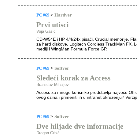
PC #69
>
Hardver
Prvi utisci
Voja Gašić
CD-W54E i HP 4/4/24x pisači, Crucial memorije, Fla
za hard diskove, Logitech Cordless TrackMan FX, 
mediji i WingMan Formula Force GP.
PC #69
>
Softver
Sledeći korak za Access
Branislav Mihaljev
Access za mnoge korisnike predstavlja najveću Off
ovog džina i primeniti ih u intranet okruženju? Verzi
PC #69
>
Softver
Dve hiljade dve informacije
Dragan Grbić