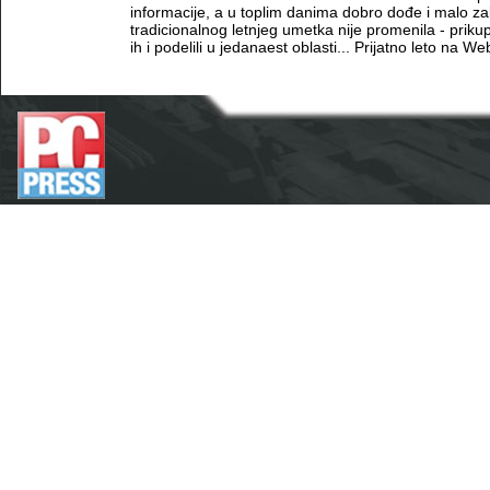
informacije, a u toplim danima dobro dođe i malo z
tradicionalnog letnjeg umetka nije promenila - prikup
ih i podelili u jedanaest oblasti... Prijatno leto na We