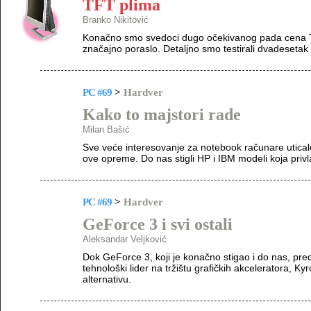
TFT plima
Branko Nikitović
Konačno smo svedoci dugo očekivanog pada cena TF
značajno poraslo. Detaljno smo testirali dvadesetak
PC #69
>
Hardver
Kako to majstori rade
Milan Bašić
Sve veće interesovanje za notebook računare uticalo
ove opreme. Do nas stigli HP i IBM modeli koja privl
PC #69
>
Hardver
GeForce 3 i svi ostali
Aleksandar Veljković
Dok GeForce 3, koji je konačno stigao i do nas, pre
tehnološki lider na tržištu grafičkih akceleratora, Ky
alternativu.