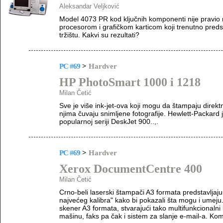
Aleksandar Veljković
Model 4073 PR kod ključnih komponenti nije pravio
procesorom i grafičkom karticom koji trenutno pred
tržištu. Kakvi su rezultati?
PC #69
>
Hardver
HP PhotoSmart 1000 i 1218
Milan Četić
Sve je više ink-jet-ova koji mogu da štampaju direkt
njima čuvaju snimljene fotografije. Hewlett-Packard
popularnoj seriji DeskJet 900..,.
PC #69
>
Hardver
Xerox DocumentCentre 400
Milan Četić
Crno-beli laserski štampači A3 formata predstavljaju 
najvećeg kalibra" kako bi pokazali šta mogu i umej
skener A3 formata, stvarajući tako multifunkcionalni 
mašinu, faks pa čak i sistem za slanje e-mail-a. K