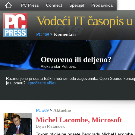
PC Press
Connect
Specijal
Prodavnica
Vodeći IT časopis u 
>
PC #69
Komentari
Otvoreno ili deljeno?
Aleksandar Petrović
Razmenjeno je dosta teških reči između zagovornika Open Source koncepta
je u pravu?
«pročitajte više»
PC #69
>
Aktuelno
Michel Lacombe, Microsoft
Dejan Ristanović
Tokom oficijelne posete Beogradu Michel Lacombe, p