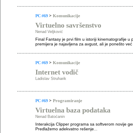
PC #69
>
Komunikacije
Virtuelno savršenstvo
Nenad Veljković
Final Fantasy je prvi film u istoriji kinematografije
premijera je najavljena za avgust, ali je ponešto ve
PC #69
>
Komunikacije
Internet vodič
Ladislav Struharik
PC #69
>
Programiranje
Virtuelna baza podataka
Nenad Batoćanin
Interakcija Clipper programa sa softverom novije gen
Predlažemo adekvatno rešenje...