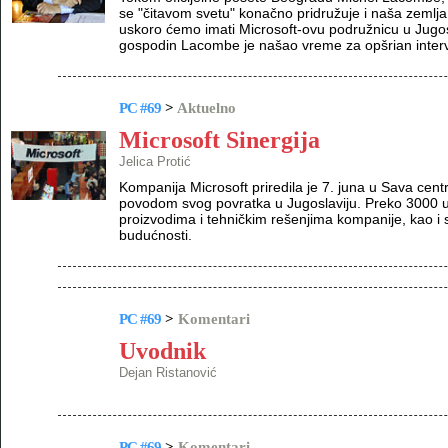
se "čitavom svetu" konačno pridružuje i naša zemlja 
uskoro ćemo imati Microsoft-ovu podružnicu u Jugos
gospodin Lacombe je našao vreme za opšrian interv
PC #69
>
Aktuelno
Microsoft Sinergija
Jelica Protić
Kompanija Microsoft priredila je 7. juna u Sava cen
povodom svog povratka u Jugoslaviju. Preko 3000 u
proizvodima i tehničkim rešenjima kompanije, kao i 
budućnosti.
PC #69
>
Komentari
Uvodnik
Dejan Ristanović
PC #69
>
Komentari