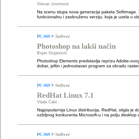
Stevan Josimović
Na scenu stupa nova generacija paketa Softimage. 
funkcionalnu i zaokruženu verziju, koja je uzela u ob
PC #69
>
Softver
Photoshop na lakši način
Bojan Stojanović
Photoshop Elements predstavlja reprizu Adobe-ovo
dobar, jeftin i jednostavan program za obradu rasters
PC #69
>
Softver
RedHat Linux 7.1
Vlada Ćalić
Najpopularnija Linux distribucija, RedHat, stigla je 
ozbiljnog konkurenta Microsoft-u i na polju desktop 
PC #69
>
Softver