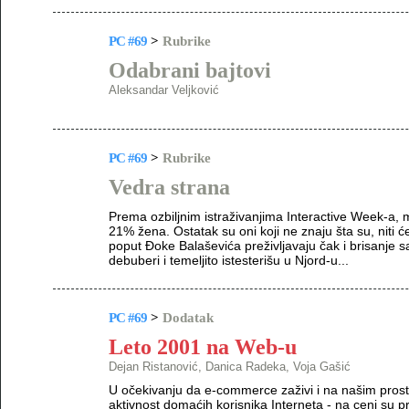
PC #69
>
Rubrike
Odabrani bajtovi
Aleksandar Veljković
PC #69
>
Rubrike
Vedra strana
Prema ozbiljnim istraživanjima Interactive Week-a,
21% žena. Ostatak su oni koji ne znaju šta su, niti ć
poput Đoke Balaševića preživljavaju čak i brisanje 
debuberi i temeljito istesterišu u Njord-u...
PC #69
>
Dodatak
Leto 2001 na Web-u
Dejan Ristanović, Danica Radeka, Voja Gašić
U očekivanju da e-commerce zaživi i na našim prosto
aktivnost domaćih korisnika Interneta - na ceni su p