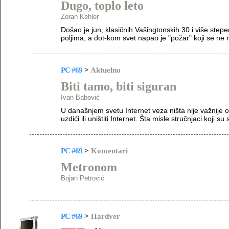
Dugo, toplo leto
Zoran Kehler
Došao je jun, klasičnih Vašingtonskih 30 i više step
poljima, a dot-kom svet napao je "požar" koji se ne 
PC #69
>
Aktuelno
Biti tamo, biti siguran
Ivan Babović
U današnjem svetu Internet veza ništa nije važnije
uzdići ili uništiti Internet. Šta misle stručnjaci koji s
PC #69
>
Komentari
Metronom
Bojan Petrović
PC #69
>
Hardver