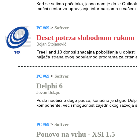
Kad se setimo početaka, jasno nam je da je Outloo
moćni centar za upravljanje informacijama u vašem
PC #69
>
Softver
Deset poteza slobodnom rukom
Bojan Stojanović
FreeHand 10 donosi značajna poboljšanja u oblasti 
najjača strana ovog popularnog programa za crtanj
PC #69
>
Softver
Delphi 6
Jovan Bulajić
Posle neobično duge pauze, konačno je stigao Delp
komponente, već i mogućnost zajedničkog razvoja s
PC #69
>
Softver
Ponovo na vrhu - XSI 1.5