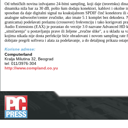
Od tehničkih novina izdvajamo 24-bitni sampling, koji daje (teoretsku) din
dinamika niža bar za 30 dB, pošto šum dodaju konektori, kablovi i okolne in
sposoban da daje digitalni signal na koaksijalnom SPDIF činč konektoru ili d
analogne subwoofer/center zvučnike, ako imate 5.1 komplet bez dekodera. N
granicama) podešavati prelaznu (crossover) frekvenciju i tako korigovati p
Audio Extensions (EAX) je porastao do verzije 3.0 nazvane Advanced HD ko
„sitničarenja“ u postavljanju prave ili željene „zvučne slike“, a u skladu 
kojima nikada nije dosta perfekcije biće obradovani i novom sampling rate
dobijate pregršt softvera i alata za podešavanje, a do detaljnog prikaza osta
Korisne adrese:
Computerland
Kralja Milutina 32, Beograd
tel: 011/3976-304
http://www.compland.co.yu