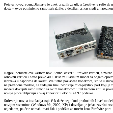
Pojava novog SoundBlaster-a je uvek praznik za uši, a Creative je rešio da 
dosta – ovde pominjemo samo najvažnije, a detaljan prikaz sledi u narednom
Najpre, dobićete dve kartice: novi SoundBlaster i FireWire karticu, a zbir
osnovnu karticu i nešto preko 400 DEM za Platinum model sa bogato oprem
izdržava u naporima da koristi kvalitetne pozlaćene konektore, što je u sl
na prethodne modele, na zadnjem limu nedostaje midi/joystick port koji je
možete dokupiti samo limčić sa ovim konektorom i flat kablom koji se povez
novije ploče uključuju i ovaj konektor u okviru AC97 podrške.
Softver je nov, a instalacija traje čak duže nego kod prethodnih Live! mode
novijim sistemima (Windows Me, 2000, XP) i dovoljan je jedan završni restar
odjednom, pa ćete odmah imati čak i podršku za mrežu kroz FireWire port.