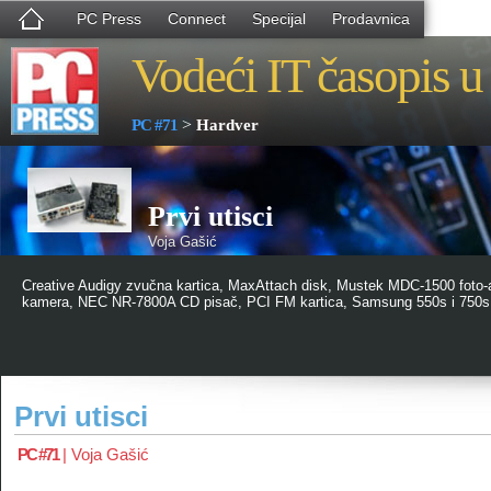
PC Press
Connect
Specijal
Prodavnica
Vodeći IT časopis u 
>
PC #71
Hardver
Prvi utisci
Voja Gašić
Creative Audigy zvučna kartica, MaxAttach disk, Mustek MDC-1500 fot
kamera, NEC NR-7800A CD pisač, PCI FM kartica, Samsung 550s i 750s mo
Prvi utisci
PC #71
|
Voja Gašić