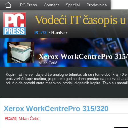
PC Press
Connect
Specijal
Prodavnica
Vodeći IT časopis u 
>
PC #78
Hardver
Xerox WorkCentrePro 315/
Milan Četić
Kopir-mašine se i dalje drže analogne tehnike, ali će i tome doći kraj - Xe
proizvođač kopir-mašina, je pre oko godinu dana prestao da proizvodi anal
odlučio da otvoriti vrata masovnoj prodaji digitalnih kopira. Tako su nasta
Xerox WorkCentrePro 315/320
PC #78
|
Milan Četić