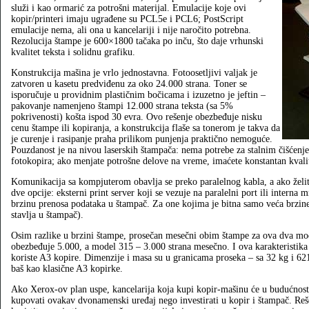
služi i kao ormarić za potrošni materijal. Emulacije koje ovi
kopir/printeri imaju ugrađene su PCL5e i PCL6; PostScript
emulacije nema, ali ona u kancelariji i nije naročito potrebna.
Rezolucija štampe je 600×1800 tačaka po inču, što daje vrhunski
kvalitet teksta i solidnu grafiku.
Konstrukcija mašina je vrlo jednostavna. Fotoosetljivi valjak je
zatvoren u kasetu predviđenu za oko 24.000 strana. Toner se
isporučuje u providnim plastičnim bočicama i izuzetno je jeftin –
pakovanje namenjeno štampi 12.000 strana teksta (sa 5%
pokrivenosti) košta ispod 30 evra. Ovo rešenje obezbeđuje nisku
cenu štampe ili kopiranja, a konstrukcija flaše sa tonerom je takva da
je curenje i rasipanje praha prilikom punjenja praktično nemoguće.
Pouzdanost je na nivou laserskih štampača: nema potrebe za stalnim čišćenj
fotokopira; ako menjate potrošne delove na vreme, imaćete konstantan kvali
Komunikacija sa kompjuterom obavlja se preko paralelnog kabla, a ako želi
dve opcije: eksterni print server koji se vezuje na paralelni port ili interna m
brzinu prenosa podataka u štampač. Za one kojima je bitna samo veća brzine 
stavlja u štampač).
Osim razlike u brzini štampe, prosečan mesečni obim štampe za ova dva mod
obezbeđuje 5.000, a model 315 – 3.000 strana mesečno. I ova karakteristika 
koriste A3 kopire. Dimenzije i masa su u granicama proseka – sa 32 kg i
baš kao klasične A3 kopirke.
Ako Xerox-ov plan uspe, kancelarija koja kupi kopir-mašinu će u budućnosti 
kupovati ovakav dvonamenski uređaj nego investirati u kopir i štampač. Rešen