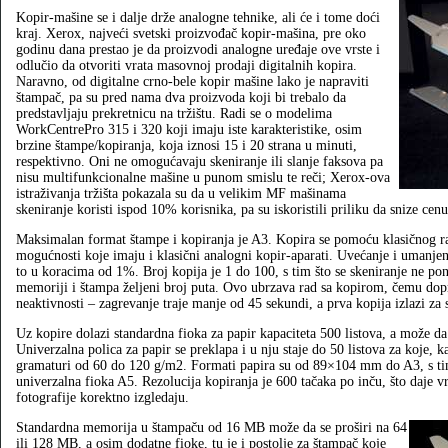
Kopir-mašine se i dalje drže analogne tehnike, ali će i tome doći
kraj. Xerox, najveći svetski proizvođač kopir-mašina, pre oko
godinu dana prestao je da proizvodi analogne uređaje ove vrste i
odlučio da otvoriti vrata masovnoj prodaji digitalnih kopira.
Naravno, od digitalne crno-bele kopir mašine lako je napraviti
štampač, pa su pred nama dva proizvoda koji bi trebalo da
predstavljaju prekretnicu na tržištu. Radi se o modelima
WorkCentrePro 315 i 320 koji imaju iste karakteristike, osim
brzine štampe/kopiranja, koja iznosi 15 i 20 strana u minuti,
respektivno. Oni ne omogućavaju skeniranje ili slanje faksova pa
nisu multifunkcionalne mašine u punom smislu te reči; Xerox-ova
istraživanja tržišta pokazala su da u velikim MF mašinama
skeniranje koristi ispod 10% korisnika, pa su iskoristili priliku da snize cenu
Maksimalan format štampe i kopiranja je A3. Kopira se pomoću klasičnog r
mogućnosti koje imaju i klasični analogni kopir-aparati. Uvećanje i umanje
to u koracima od 1%. Broj kopija je 1 do 100, s tim što se skeniranje ne pona
memoriji i štampa željeni broj puta. Ovo ubrzava rad sa kopirom, čemu dopr
neaktivnosti – zagrevanje traje manje od 45 sekundi, a prva kopija izlazi za 
Uz kopire dolazi standardna fioka za papir kapaciteta 500 listova, a može da 
Univerzalna polica za papir se preklapa i u nju staje do 50 listova za koje, ka
gramaturi od 60 do 120 g/m2. Formati papira su od 89×104 mm do A3, s tim
univerzalna fioka A5. Rezolucija kopiranja je 600 tačaka po inču, što daje vrh
fotografije korektno izgledaju.
Standardna memorija u štampaču od 16 MB može da se proširi na 64
ili 128 MB, a osim dodatne fioke, tu je i postolje za štampač koje