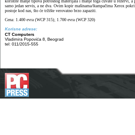
koristite manje tipova potrošnog materijala i manje toga čuvate u rezervi, a
samo jedan servis, a ne dva. Ovim kopir mašinama/štampačima Xerox pokriv
postoje kod nas, što će tržište verovatno brzo zapaziti.
Cena: 1.400 evra (WCP 315); 1.700 evra (WCP 320)
Korisne adrese:
CT Computers
Vladimira Popovića 8, Beograd
tel: 011/2015-555