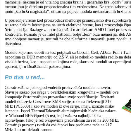
memorije, nekima je od vitalnog značaja brzina i generalno brz „odziv" sis
memorijom je direktno proporcionalna tim vrednostima. Ne treba zaboraviti n
moto „što brža magistrala“, uticao na pojavu modula nestandardnih brzina
U poslednje vreme kod proizvođača memorije primećujemo dva suprotstavlje
izuzetno niskim latencijama na uštrb efektivne brzine, kao i prozvodnja čip
štetu latencija. Razloge za to treba tražiti u arhitekturi AMD i Intel proces
kontrolera. Poznato je da Intel platformi bolje „leži“ brža memorija, dok AM
smo dobijene memorije, testirali na obe platforme i napravili jasnu podel
sistemima.
Module koje smo dobili na test potpisali su Corsair, Geil, AData, Pmi i Tw
naponima za DDR memoriju od 2.5 V, ali je nekoliko modula radilo na defau
visokih brzina, kao i napona na kojima rade, skoro svi moduli su opremljeni 
upareni, tj. u DualChanell pakovanjima.
Po dva u red...
Corsair važi za jednog od vodećih proizvođača modula na svetu.
Slavu je stekao pre svega u overklokerskim krugovima – moduli ove
kompanije često značajno prevazilaze svoje specifikacije. Testirani
modeli dolaze iz Corsairove XMS serije, rade na frekvenciji 217
MHz (PC3500) i kao svi modeli iz ove serije, imaju izrazito niske
latencije. Ispod ThermalTakeovih aluminijumskih hladnjaka nalaze
se Winbond BH5 čipovi (5 ns), koji važe za najbolje ikada
napravljene. Iako je reč o čipovima predviđenim za rad na 200 MHz,
Corsair (s pravom) tvrdi da ovi čipovi bez problema rade na 217
MHz, i to pri default naponu.