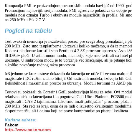
Kompanija PMI se proizvodnjom memoriskih modula bavi još od 1990. godi
Promocijom najnovijih serija modula, PMI agresivno pokušava da dobije pro
modula nosi oznaku Turbo i obuhvata module najrazličitijih profila. Mi sm
na 250 MHz i čak 2.7 V.
Pogled na tabelu
Test ovakvih memorija je nezahvalan posao, pre svega zbog pronalaženja pl
200 MHz. Zato smo testplatforme ubrzavali koliko možemo, a da iz memori
Kao test platforme koristili smo Pentium 4 2.8E procesor uparen sa Asus 
8HDA3+ ploči. U asinhronom modu, memorije koje smo testirali na Intel p
ubrzanje. U sinhronom modu je to ubrzanje već značajnije, ali je pitanje kol
a koliko povećanje radnog takta procesora
Još jednom se kroz testove dokazalo da latencija ne utiče ili veoma malo uti
magistrale i DC režim znatno bitniji. Od testiranih modela, izdvojio bih Ge
fleksibilnost i maksimalan prostor za ubrzanje. Moduli testirani na AMD pla
Testovi su pokazali da Corsair i GeiL predstavljaju klasu za sebe. Ovi modul
relativno niskim latencijama i to pogotovo Geil Ultra Platinum PC3500 mod
magistrali i CAS 2 tajminzima. Iako smo imali „otključan" procesor, ploča
230 MHz. Šta reći za kraj, osim da se radi o izuzetno kvalitetnim modulim
eksperimentišu, ali i onima koji ne prave kompromise po pitanju kvaliteta.
Korisne adrese:
Pakom
http://www.pakom.com