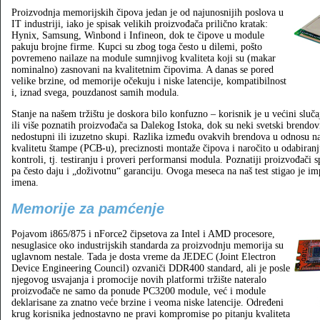
Proizvodnja memorijskih čipova jedan je od najunosnijih poslova u
IT industriji, iako je spisak velikih proizvođača prilično kratak:
Hynix, Samsung, Winbond i Infineon, dok te čipove u module
pakuju brojne firme. Kupci su zbog toga često u dilemi, pošto
povremeno nailaze na module sumnjivog kvaliteta koji su (makar
nominalno) zasnovani na kvalitetnim čipovima. A danas se pored
velike brzine, od memorije očekuju i niske latencije, kompatibilnost
i, iznad svega, pouzdanost samih modula.
Stanje na našem tržištu je doskora bilo konfuzno – korisnik je u većini slu
ili više poznatih proizvođača sa Dalekog Istoka, dok su neki svetski brendov
nedostupni ili izuzetno skupi. Razlika između ovakvih brendova u odnosu 
kvalitetu štampe (PCB-u), preciznosti montaže čipova i naročito u odabiranju
kontroli, tj. testiranju i proveri performansi modula. Poznatiji proizvođači 
pa često daju i „doživotnu“ garanciju. Ovoga meseca na naš test stigao je im
imena.
Memorije za pamćenje
Pojavom i865/875 i nForce2 čipsetova za Intel i AMD procesore,
nesuglasice oko industrijskih standarda za proizvodnju memorija su
uglavnom nestale. Tada je dosta vreme da JEDEC (Joint Electron
Device Engineering Council) ozvaniči DDR400 standard, ali je posle
njegovog usvajanja i promocije novih platformi tržište nateralo
proizvođače ne samo da ponude PC3200 module, već i module
deklarisane za znatno veće brzine i veoma niske latencije. Određeni
krug korisnika jednostavno ne pravi kompromise po pitanju kvaliteta