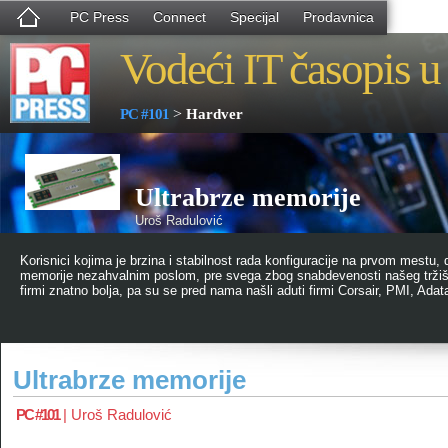
PC Press
Connect
Specijal
Prodavnica
Vodeći IT časopis u 
>
PC #101
Hardver
Ultrabrze memorije
Uroš Radulović
Korisnici kojima je brzina i stabilnost rada konfiguracije na prvom mestu, 
memorije nezahvalnim poslom, pre svega zbog snabdevenosti našeg tržišt
firmi znatno bolja, pa su se pred nama našli aduti firmi Corsair, PMI, Adat
Ultrabrze memorije
PC #101
|
Uroš Radulović