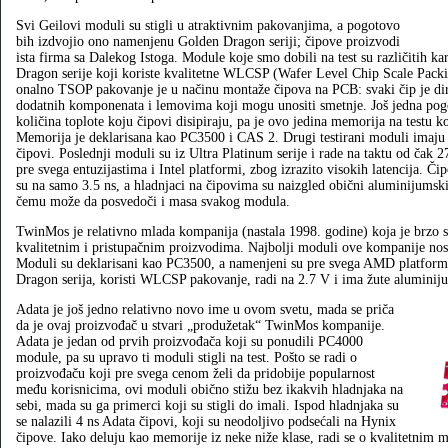
Svi Geilovi moduli su stigli u atraktivnim pakovanjima, a pogotovo
bih izdvojio ono namenjenu Golden Dragon seriji; čipove proizvodi
ista firma sa Dalekog Istoga. Module koje smo dobili na test su različitih kar
Dragon serije koji koriste kvalitetne WLCSP (Wafer Level Chip Scale Pack
onalno TSOP pakovanje je u načinu montaže čipova na PCB: svaki čip je di
dodatnih komponenata i lemovima koji mogu unositi smetnje. Još jedna pog
količina toplote koju čipovi disipiraju, pa je ovo jedina memorija na testu 
Memorija je deklarisana kao PC3500 i CAS 2. Drugi testirani moduli imaju t
čipovi. Poslednji moduli su iz Ultra Platinum serije i rade na taktu od č
pre svega entuzijastima i Intel platformi, zbog izrazito visokih latencija. Či
su na samo 3.5 ns, a hladnjaci na čipovima su naizgled obični aluminijumski, 
čemu može da posvedoči i masa svakog modula.
TwinMos je relativno mlada kompanija (nastala 1998. godine) koja je brzo s
kvalitetnim i pristupačnim proizvodima. Najbolji moduli ove kompanije nose 
Moduli su deklarisani kao PC3500, a namenjeni su pre svega AMD platformi
Dragon serija, koristi WLCSP pakovanje, radi na 2.7 V i ima žute aluminiju
Adata je još jedno relativno novo ime u ovom svetu, mada se priča
da je ovaj proizvođač u stvari „produžetak“ TwinMos kompanije.
Adata je jedan od prvih proizvođača koji su ponudili PC4000
module, pa su upravo ti moduli stigli na test. Pošto se radi o
proizvođaču koji pre svega cenom želi da pridobije popularnost
među korisnicima, ovi moduli obično stižu bez ikakvih hladnjaka na
sebi, mada su ga primerci koji su stigli do imali. Ispod hladnjaka su
se nalazili 4 ns Adata čipovi, koji su neodoljivo podsećali na Hynix
čipove. Iako deluju kao memorije iz neke niže klase, radi se o kvalitetnim