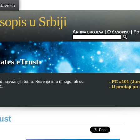
davnica
sopis u Srbiji
A
O
P
|
|
RHIVA BROJEVA
ČASOPISU
O
ates eTrust
d najvažnijih tema. Rešenja ima mnogo, ali su
-
PC #101 (Jun
...
- U prodaji po
ust