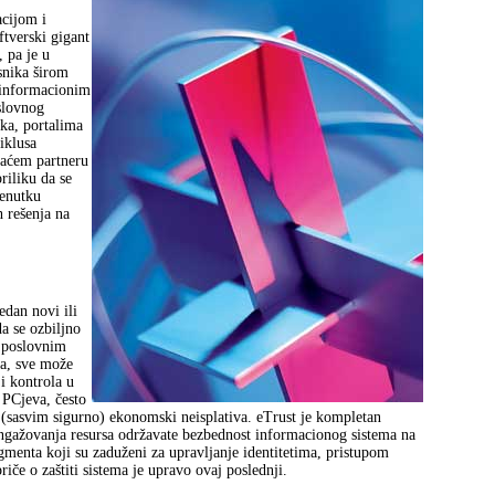
acijom i
tverski gigant
 pa je u
snika širom
 informacionim
slovnog
aka, portalima
iklusa
maćem partneru
riliku da se
renutku
h rešenja na
edan novi ili
a se ozbiljno
 poslovnim
ra, sve može
 i kontrola u
 PCjeva, često
i (sasvim sigurno) ekonomski neisplativa. eTrust je kompletan
ažovanja resursa održavate bezbednost informacionog sistema na
gmenta koji su zaduženi za upravljanje identitetima, pristupom
iče o zaštiti sistema je upravo ovaj poslednji.