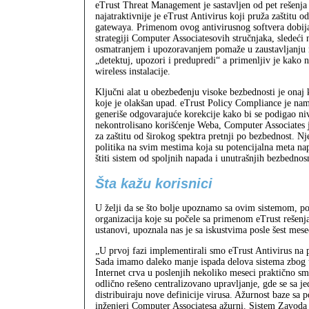
eTrust Threat Management je sastavljen od pet rešenja 
najatraktivnije je eTrust Antivirus koji pruža zaštitu
gatewaya. Primenom ovog antivirusnog softvera dobijat
strategiji Computer Associatesovih stručnjaka, sledeći 
osmatranjem i upozoravanjem pomaže u zaustavljanju n
„detektuj, upozori i predupredi“ a primenljiv je kako 
wireless instalacije.
Ključni alat u obezbeđenju visoke bezbednosti je onaj k
koje je olakšan upad. eTrust Policy Compliance je na
generiše odgovarajuće korekcije kako bi se podigao nivo
nekontrolisano korišćenje Weba, Computer Associates 
za zaštitu od širokog spektra pretnji po bezbednost. N
politika na svim mestima koja su potencijalna meta nap
štiti sistem od spoljnih napada i unutrašnjih bezbednosn
Šta kažu korisnici
U želji da se što bolje upoznamo sa ovim sistemom, pos
organizacija koje su počele sa primenom eTrust rešenja 
ustanovi, upoznala nas je sa iskustvima posle šest mese
„U prvoj fazi implementirali smo eTrust Antivirus na 
Sada imamo daleko manje ispada delova sistema zbog ug
Internet crva u poslenjih nekoliko meseci praktično sm
odlično rešeno centralizovano upravljanje, gde se sa j
distribuiraju nove definicije virusa. Ažurnost baze sa p
inženjeri Computer Associatesa ažurni. Sistem Zavoda 