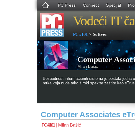
PC Press
Connect
Specijal
Pro
Vodeći IT ča
>
PC #101
Softver
Computer Associ
Milan Bašić
Bezbednost informacionih sistema je postala jedna o
retka koja nude tako široki spektar zaštite kao eTrust
Computer Associates eTr
PC #101
|
Milan Bašić