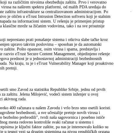
koji na različitim nivoima obezbeđuju zaštitu. Prvo i verovatno
 od virusa na naširem spektru platformi, od malih PDA uređaja do
.
e zaštitu infrastrukture sa centralizovanom administracijom. Po
nivo je oličen u eTrust Intrusion Detection softveru koji je stalnim
apada na informacioni sistem. U rešenju je primenjen pristup
na klasične mreže sa žičanim vodovima, tako i na sve prisutnije
oji neprestano prati ponašanje sistema i otkriva slabe tačke kroz
menjen upravo takvim poslovima – sposoban je da automatski
 zaštite. Pošto opasnost, osim virusa i spama, predstavlja i
je razvio eTrust Secure Content Management, objedinjeno rešenje
jegova prednost je u jednostavnoj administraciji bezbednosnih
ada. Na kraju, tu je i eTrust Vulnerability Manager koji proaktivno
ih pretnji.
etili smo Zavod za statistiku Republike Srbije, jednu od prvih
za zaštitu. Jelena Milojević, vodeći sistem inženjer u ovoj
ci akivnog rada.
preko 400 računara u našem Zavodu i vrlo brzo smo osetili koristi.
rožene bezbednosti, a sve učestalije pretnje novih virusa i
o bezbolno prebrodili", tvrdi naša sagovornica i posebno ističe
ednog mesta redovno kontroliše svaki računar u sistemu i
otpisima je ključni faktor zaštite, pa nas je interesovalo koliko su
je u tesnoj vezi sa drugim sistemima na nivou republičkih organa