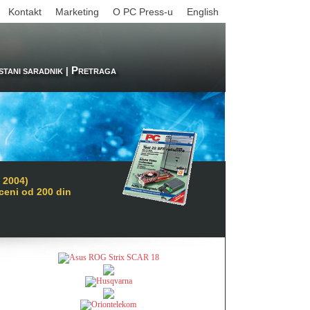
Kontakt
Marketing
O PC Press-u
English
P
|
STANI SARADNIK
RETRAGA
 2004)
 ceni od 200 din