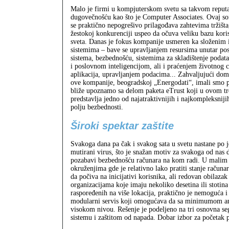
Malo je firmi u kompjuterskom svetu sa takvom reput
dugovečnošću kao što je Computer Associates. Ovaj sof
se praktično nepogrešivo prilagođava zahtevima tržišta,
žestokoj konkurenciji uspeo da očuva veliku bazu kori
sveta. Danas je fokus kompanije usmeren ka složenim
sistemima – bave se upravljanjem resursima unutar po
sistema, bezbednošću, sistemima za skladištenje podat
i poslovnom inteligencijom, ali i praćenjem životnog c
aplikacija, upravljanjem podacima... Zahvaljujući do
ove kompanije, beogradskoj „Energodati“, imali smo p
bliže upoznamo sa delom paketa eTrust koji u ovom t
predstavlja jedno od najatraktivnijih i najkompleksniji
polju bezbednosti.
Široki spektar zaštite
Svakoga dana pa čak i svakog sata u svetu nastane po j
mutirani virus, što je snažan motiv za svakoga od nas d
pozabavi bezbednošću računara na kom radi. U malim
okruženjima gde je relativno lako pratiti stanje računa
da počiva na inicijativi korisnika, ali redovan obilazak
organizacijama koje imaju nekoliko desetina ili stotina
raspoređenih na više lokacija, praktično je nemoguća 
modularni servis koji omogućava da sa minimumom ang
visokom nivou. Rešenje je podeljeno na tri osnovna se
sistemu i zaštitom od napada. Dobar izbor za početak pr