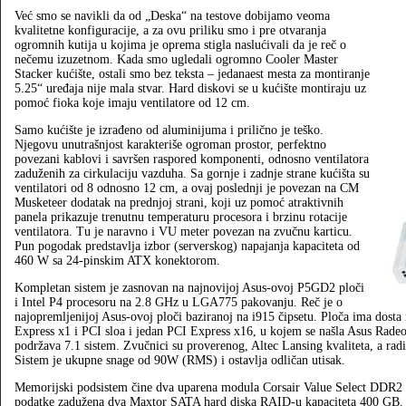
Već smo se navikli da od „Deska“ na testove dobijamo veoma
kvalitetne konfiguracije, a za ovu priliku smo i pre otvaranja
ogromnih kutija u kojima je oprema stigla naslućivali da je reč o
nečemu izuzetnom. Kada smo ugledali ogromno Cooler Master
Stacker kućište, ostali smo bez teksta – jedanaest mesta za montiranje
5.25“ uređaja nije mala stvar. Hard diskovi se u kućište montiraju uz
pomoć fioka koje imaju ventilatore od 12 cm.
Samo kućište je izrađeno od aluminijuma i prilično je teško.
Njegovu unutrašnjost karakteriše ogroman prostor, perfektno
povezani kablovi i savršen raspored komponenti, odnosno ventilatora
zaduženih za cirkulaciju vazduha. Sa gornje i zadnje strane kućišta su
ventilatori od 8 odnosno 12 cm, a ovaj poslednji je povezan na CM
Musketeer dodatak na prednjoj strani, koji uz pomoć atraktivnih
panela prikazuje trenutnu temperaturu procesora i brzinu rotacije
ventilatora. Tu je naravno i VU meter povezan na zvučnu karticu.
Pun pogodak predstavlja izbor (serverskog) napajanja kapaciteta od
460 W sa 24-pinskim ATX konektorom.
Kompletan sistem je zasnovan na najnovijoj Asus-ovoj P5GD2 ploči
i Intel P4 procesoru na 2.8 GHz u LGA775 pakovanju. Reč je o
najopremljenijoj Asus-ovoj ploči baziranoj na i915 čipsetu. Ploča ima dosta 
Express x1 i PCI sloa i jedan PCI Express x16, u kojem se našla Asus Radeo
podržava 7.1 sistem. Zvučnici su proverenog, Altec Lansing kvaliteta, a ra
Sistem je ukupne snage od 90W (RMS) i ostavlja odličan utisak.
Memorijski podsistem čine dva uparena modula Corsair Value Select DDR2
podatke zadužena dva Maxtor SATA hard diska RAID-u kapaciteta 400 GB. Di