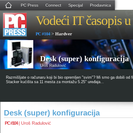
PC Press
Connect
Specijal
Prodavnica
Vodeći IT časopis u 
>
PC #104
Hardver
Desk (super) konfiguracija
Uroš Radulović
Razmišljate o računaru koji bi bio opremljen "svim"? Mi smo ga dobili od 
Stacker kućišta sa 11 mesta za montažu 5.25" uređaja...
Desk (super) konfiguracija
PC #104
|
Uroš Radulović