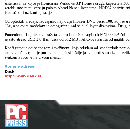
sistemsku, na kojoj je licencirani Windows XP Home i drugu kapaciteta 300
zatekli smo punu verziju paketa Ahead Nero i licencirani NOD32 antivirusn
isporučivati uz konfiguracije.
Od optičkih uređaja, izdvajamo najnoviji Pioneer DVD pisač 108, koji je 
16x, a sa ovim modelom je omogućen i rad sa dual layer diskovima. Drugi o
Pomenimo i Logitech UltraX tastaturu i odličan Logitech MX900 bežični miš. 
je zato stigao USB 2.0 flash disk od 512 MB i APC-ova zaštita od naglih ud
Konfiguracija odiše snagom i svežinom, koja odudara od standardnih ponuda
ovakav računar, ali je poruka koju „Desk“ šalje jasna: profesionalizam, velik
svakom kupcu je na prvom mestu.
Korisne adrese:
Desk
http://www.desk.rs