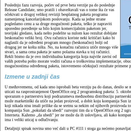
Poslednju fazu razvoja, počev od prve beta verzije pa do poslednje
Release Candidate, smo pratili i obaveštavali vas o tome šta će vas
očekivati u drugoj velikoj reviziji besplatnog paketa programa
namenjenog kancelarijskom poslovanju. Kada sa jedne strane
pogledamo cenu a sa druge mogućnosti paketa, teško je napraviti
uporedno poređenje sa bilo kojim komercijalnim paketom jer,
teorijski gledano, kada nešto podelite sa nulom kao rezultat dobijate
beskonačno veliki broj. Ovu računicu koriste neki kritičari kako bi
naglasili da je određeni program mnogo (beskonačno) bolji od
drugog jer ne košta ništa. No, na konačnu računicu utiče mnogo više
stvari, a sama cena paketa je samo polazna stavka u toj računici.
Rekli bismo da je ovo individualna kategorija koja najviše zavisi od
vaših potreba pošto morate voditi računa o troškovima implementacije, obuc
mogućnostima određenog paketa, istovremeno očekujući rezultate primene 
Izmene u zadnji čas
U međuvremenu, od kada smo isprobali beta verziju pa do danas, desilo se n
uticati na rasprostranjenost OpenOffice.org 2 programskog paketa: 5. oktob
sporazum o partnerstvu koji podrazumeva međusobnu distribuciju partnersk
može marketinški da utiče na jedan proizvod, a dobit koju kompanija Sun iz 
koji nikada nisu imali prilike da se sretnu sa nekim od njihovih proizvoda t
kompanija Sun „pokušati da ubedi“ razvojni tim da u OpenOffice.org 2 ugra
Interneta. Kažemo „da ubedi“ jer ne može da ih uslovljava, ali kako kompan
ima i veliki uticaj u odlučivanju.
Detaljniji spisak novina smo već dali u PC #111 i stoga ga nećemo ponavljati.