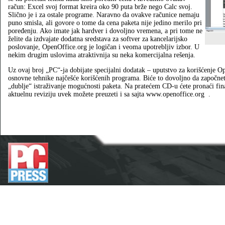
račun: Excel svoj format kreira oko 90 puta brže nego Calc svoj.
Slično je i za ostale programe. Naravno da ovakve računice nemaju
puno smisla, ali govore o tome da cena paketa nije jedino merilo pri
poređenju. Ako imate jak hardver i dovoljno vremena, a pri tome ne
želite da izdvajate dodatna sredstava za softver za kancelarijsko
poslovanje, OpenOffice.org je logičan i veoma upotrebljiv izbor. U
nekim drugim uslovima atraktivnija su neka komercijalna rešenja.
Uz ovaj broj „PC“-ja dobijate specijalni dodatak – uputstvo za korišćenje 
osnovne tehnike najčešće korišćenih programa. Biće to dovoljno da započnete 
„dublje“ istraživanje mogućnosti paketa. Na pratećem CD-u ćete pronaći fin
aktuelnu reviziju uvek možete preuzeti i sa sajta www.openoffice.org
.