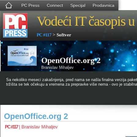
PC Press
Connect
Specijal
Prodavnica
Vodeći IT časopis u 
>
PC #117
Softver
OpenOffice.org 2
Branislav Mihaljev
Sa nekoliko meseci zakašnjenja, pred nama se našla finalna verzija pake
tržišta se tek očekuju a vremena za prepravke više nema - ovo je stabilna
OpenOffice.org 2
PC #117
|
Branislav Mihaljev