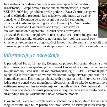
Ima razloga da budemo ponosni – konferencija o broadband-u u
Jugoistočnoj Evropi postaje tradicionalna manifestacija, a posle
SEE-BB 2006 koji je održan prošle godine u Sava Centru, naš glavni
grad je očigledno prepoznat kao najadekvatnije mesto za ovakve
događaje. U Beogradu će se po drugi put održati regionalna
broadband konferencija za Jugoistočnu Evropu (2nd Southeastern
Europe Broadband Conference and Expo). Predstavnici
telekomunikacionih operatera, Internet servis provajdera,
proizvođača opreme, regulativnih tela, investitora, sistem integratora
i poslovnih korisnika okupiće se na forumu koji pokriva razvoj ove
ključne privredne grane u Jugoistočnoj Evropi. Konferencija ima za cilj pred
upoznavanje zainteresovanih sa stanjem razvoja infrastrukture i regulative 
Informacija je najvažnija
U periodu od 16. do 18. aprila, Beograd će ponovo biti centar zbivanja u te
fazu tranzicije i preorijentisanja na Internet kao zajedničku osnovu za prenos
zaključkom koji smo izneli nakon prošlogodišnjeg SEE-BB – vreme triple-pla
zajednička infrastruktura za sve vidove komunikacija otvaraju put praktičn
komunikacijama. Distribucija televizijskih programa preko Interneta se oček
jedne strane doneti veće mogućnosti gledaocima, ali će takođe zahtevati izv
veštinama neophodnim za korišćenje ovih novih servisa. Dok univerzalni Inte
telefonski operateri i Internet provajderi moraju da nađu svoje mesto pod su
atraktivnije usluge korisnicima i nove poslovne modele.
U ovom delu sveta se još uvek često susrećemo sa potencijalnim korisnicima 
mogućnostima koje bi im pružio neki novi servis, ne iskazuju interesovanje 