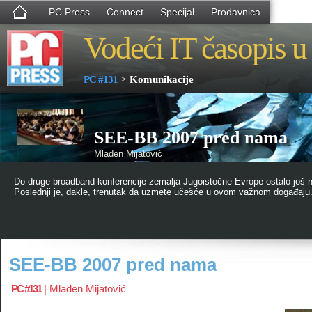
PC Press
Connect
Specijal
Prodavnica
Vodeći IT časopis u 
>
PC #131
Komunikacije
SEE-BB 2007 pred nama
Mladen Mijatović
Do druge broadband konferencije zemalja Jugoistočne Evrope ostalo još 
Poslednji je, dakle, trenutak da uzmete učešće u ovom važnom događaju.
SEE-BB 2007 pred nama
PC #131
|
Mladen Mijatović