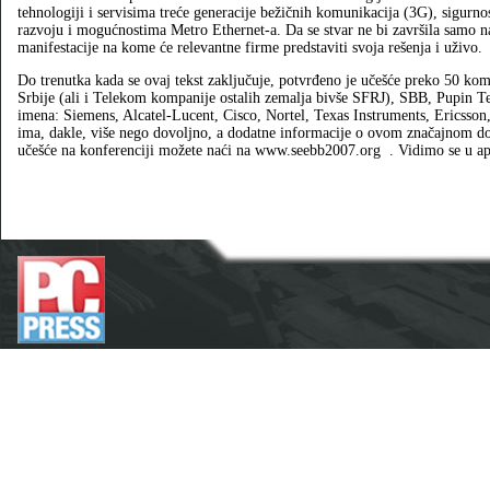
tehnologiji i servisima treće generacije bežičnih komunikacija (3G), sigurn
razvoju i mogućnostima Metro Ethernet-a. Da se stvar ne bi završila samo na
manifestacije na kome će relevantne firme predstaviti svoja rešenja i uživo.
Do trenutka kada se ovaj tekst zaključuje, potvrđeno je učešće preko 50 ko
Srbije (ali i Telekom kompanije ostalih zemalja bivše SFRJ), SBB, Pupin Te
imena: Siemens, Alcatel-Lucent, Cisco, Nortel, Texas Instruments, Ericsso
ima, dakle, više nego dovoljno, a dodatne informacije o ovom značajnom dog
učešće na konferenciji možete naći na www.seebb2007.org
. Vidimo se u a