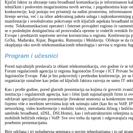
Kjučni faktor za ubrzanje rasta broadband komunikacija je informisanost kak
tehničkim i poslovnim mogućnostima novih servisa, i pogodnostima koje on
konkurencije, koji postaju sve prisutniji na našim prostorima, informisanost
širenje servisa, već i za izbor adekvatnog paketa usluga i najkonkurentnije
manifestacije i sveobuhvatno pokrivanje svih ključnih aspekata broadband in
svetu. Telekomunikacioni operateri i Internet provajderi regiona će razmeniti
se o poslednjim dostignućima od proizvođača opreme iz vodećih svetskih firm
Evrope i predstaviti sopstvene servise korisnicima u regionu. Konferencija p
Grčku, Mađarsku, Kipar, Bugarsku, Rumuniju i Moldaviju. Očekuje se da ć
okupljanja oko novih telekomunikacionih tehnologija i servisa u regionu Ju
Program i učesnici
Pored najvažnijih predavača iz oblasti telekomunikacija, ove godine će se 
Forum regulacionih agencija iz regiona Jugoistočne Evrope i ICT Private Se
Jugoistočne Evrope. Pakt je bio pokrovitelj i prethodne konferencije, jer s
organizacije označene kao jedan od ključnih faktora razvoja ne samo IT sekt
Kao i prošle godine, pored glavnih prezentacija na kojima će govoriti zvani
institucija i regulatornih agencija, kao i čelni ljudi najznačajnijih firmi iz 
održavati specijalizovane prezentacije (breakout sessions) sa konkretnim te
čujemo više o mrežnim servisima koji tek uzimaju zalet (kao što su VoIP,
networking, video konferencije i mobilni video), metodama žičnog i beži
satelitski broadband, xDSL, DSLHome), kao i infrastrukturnim rešenjima z
mobilnih bežičnih rešenja i VoIP. Sve ovo treba da isprati i odgovarajuća reg
posebnim prezentacijama.
Biće održana i tri poludnevna seminara o novim tehnologijama i to od strane e