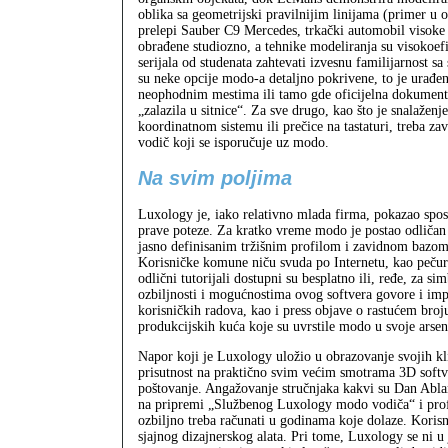
oblika sa geometrijski pravilnijim linijama (primer u o
prelepi Sauber C9 Mercedes, trkački automobil visoke
obrađene studiozno, a tehnike modeliranja su visokoefi
serijala od studenata zahtevati izvesnu familijarnost s
su neke opcije modo-a detaljno pokrivene, to je urađe
neophodnim mestima ili tamo gde oficijelna dokumenta
„zalazila u sitnice“. Za sve drugo, kao što je snalažen
koordinatnom sistemu ili prečice na tastaturi, treba zavi
vodič koji se isporučuje uz modo.
Na svim poljima
Luxology je, iako relativno mlada firma, pokazao spo
prave poteze. Za kratko vreme modo je postao odličan
jasno definisanim tržišnim profilom i zavidnom bazom
Korisničke komune niču svuda po Internetu, kao pečurk
odlični tutorijali dostupni su besplatno ili, ređe, za s
ozbiljnosti i mogućnostima ovog softvera govore i imp
korisničkih radova, kao i press objave o rastućem broj
produkcijskih kuća koje su uvrstile modo u svoje arsen
Napor koji je Luxology uložio u obrazovanje svojih kli
prisutnost na praktično svim većim smotrama 3D softv
poštovanje. Angažovanje stručnjaka kakvi su Dan Abl
na pripremi „Službenog Luxology modo vodiča“ i prof
ozbiljno treba računati u godinama koje dolaze. Koris
sjajnog dizajnerskog alata. Pri tome, Luxology se ni