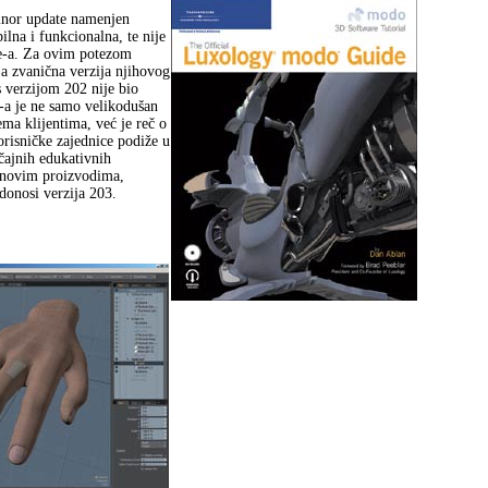
inor update namenjen
ilna i funkcionalna, te nije
te-a. Za ovim potezom
a zvanična verzija njihovog
s verzijom 202 nije bio
e-a je ne samo velikodušan
ma klijentima, već je reč o
risničke zajednice podiže u
čajnih edukativnih
m novim proizvodima,
donosi verzija 203.