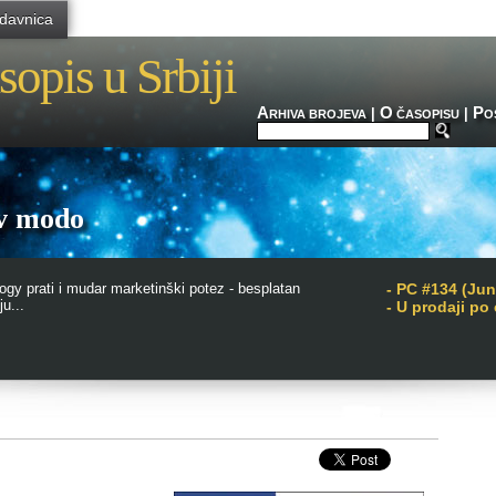
davnica
sopis u Srbiji
A
O
P
|
|
RHIVA BROJEVA
ČASOPISU
O
ov modo
ogy prati i mudar marketinški potez - besplatan
-
PC #134 (Jun
u...
- U prodaji po