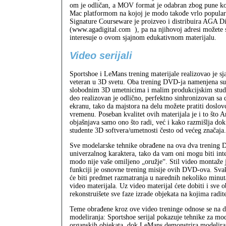
om je odličan, a MOV format je odabran zbog pune ko
Mac platformom na kojoj je modo takođe vrlo popula
Signature Courseware je proizveo i distribuira AGA Di
(www.agadigital.com
), pa na njihovoj adresi možete 
interesuje o ovom sjajnom edukativnom materijalu.
Video serijali
Sportshoe i LeMans trening materijale realizovao je s
veteran u 3D svetu. Oba trening DVD-ja namenjena su
slobodnim 3D umetnicima i malim produkcijskim studi
deo realizovan je odlično, perfektno sinhronizovan sa
ekranu, tako da majstora na delu možete pratiti doslo
vremenu. Poseban kvalitet ovih materijala je i to što
objašnjava samo ono što radi, već i kako razmišlja dok 
studente 3D softvera/umetnosti često od većeg značaja.
Sve modelarske tehnike obrađene na ova dva trening 
univerzalnog karaktera, tako da vam oni mogu biti inte
modo nije vaše omiljeno „oružje“. Stil video montaže j
funkciji je osnovne trening misije ovih DVD-ova. Svak
će biti predmet razmatranja u narednih nekoliko minuta
video materijala. Uz video materijal ćete dobiti i sve o
rekonstruišete sve faze izrade objekata na kojima radite
Teme obrađene kroz ove video treninge odnose se na dv
modeliranja: Sportshoe serijal pokazuje tehnike za mod
organskih objekata, dok LeMans demonstrira modeliran