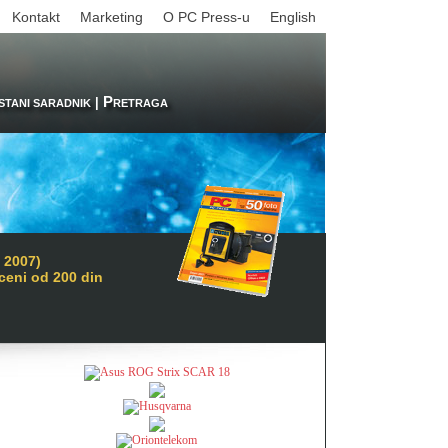
Kontakt
Marketing
O PC Press-u
English
P
|
STANI SARADNIK
RETRAGA
 2007)
 ceni od 200 din