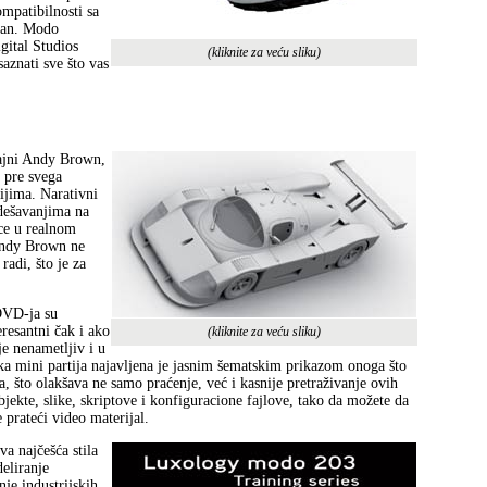
mpatibilnosti sa
ran. Modo
gital Studios
(kliknite za veću sliku)
saznati sve što vas
jajni Andy Brown,
 pre svega
jima. Narativni
 dešavanjima na
vce u realnom
 Andy Brown ne
radi, što je za
DVD-ja su
resantni čak i ako
(kliknite za veću sliku)
e nenametljiv i u
a mini partija najavljena je jasnim šematskim prikazom onoga što
, što olakšava ne samo praćenje, već i kasnije pretraživanje ovih
bjekte, slike, skriptove i konfiguracione fajlove, tako da možete da
 prateći video materijal.
a najčešća stila
eliranje
je industrijskih