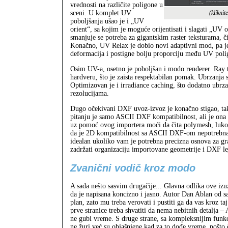
vrednosti na različite poligone u
sceni. U komplet UV
(kliknit
poboljšanja ušao je i „UV
orient“, sa kojim je moguće orijentisati i slagati „UV
smanjuje se potreba za gigantskim raster teksturama,
Konačno, UV Relax je dobio novi adaptivni mod, pa j
deformacija i postigne bolju proporciju među UV poli
Osim UV-a, osetno je poboljšan i modo renderer. Ray t
hardveru, što je zaista respektabilan pomak. Ubrzanja s
Optimizovan je i irradiance caching, što dodatno ubrz
rezolucijama.
Dugo očekivani DXF uvoz-izvoz je konačno stigao, tak
pitanju je samo ASCII DXF kompatibilnost, ali je ona
uz pomoć ovog importera moći da čita polymesh, lukove,
da je 2D kompatibilnost sa ASCII DXF-om nepotrebn
idealan ukoliko vam je potrebna precizna osnova za gr
zadržati organizaciju importovane geometrije i DXF le
Zvanični vodič kroz modo
A sada nešto sasvim drugačije... Glavna odlika ove izuz
da je napisana koncizno i jasno. Autor Dan Ablan od 
plan, zato mu treba verovati i pustiti ga da vas kroz t
prve stranice treba shvatiti da nema nebitnih detalja –
ne gubi vreme. S druge strane, sa kompleksnijim funk
ne žuri već su objašnjene kad za to dođe vreme, pošto č