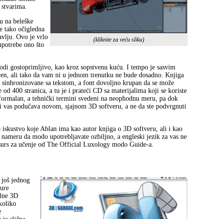
 stvarima.
u na beleške
ne tako očigledna
vlju. Ovo je vrlo
(kliknite za veću sliku)
upotrebe ono što
vodi gostoprimljivo, kao kroz sopstvenu kuću. I tempo je sasvim
eren, ali tako da vam ni u jednom trenutku ne bude dosadno. Knjiga
o sinhronizovane sa tekstom, a font dovoljno krupan da se može
od 400 stranica, a tu je i prateći CD sa materijalima koji se koriste
eformalan, a tehnički termini svedeni na neophodnu meru, pa dok
koji vas podučava novom, sjajnom 3D softveru, a ne da ste podvrgnuti
 iskustvo koje Ablan ima kao autor knjiga o 3D softveru, ali i kao
nameru da modo upotrebljavate ozbiljno, a engleski jezik za vas ne
resurs za učenje od The Official Luxology modo Guide-a.
 još jednog
ure
alne 3D
koliko
e