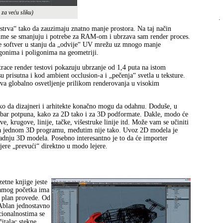
e za veću sliku)
.
 ostrva“ tako da zauzimaju znatno manje prostora. Na taj način
 čime se smanjuju i potrebe za RAM-om i ubrzava sam render proces.
e softver u stanju da „odvije“ UV mrežu uz mnogo manje
gonima i poligonima na geometriji.
race render testovi pokazuju ubrzanje od 1,4 puta na istom
u prisutna i kod ambient occlusion-a i „pečenja“ svetla u teksture.
ava globalno osvetljenje prilikom renderovanja u visokim
o da dizajneri i arhitekte konačno mogu da odahnu. Doduše, u
 bar potpuna, kako za 2D tako i za 3D podformate. Dakle, modo će
 krugove, linije, tačke, višestruke linije itd. Može vam se učiniti
a jednom 3D programu, međutim nije tako. Uvoz 2D modela je
adnju 3D modela. Posebno interesantno je to da će importer
jere „prevući“ direktno u modo lejere.
etne knjige jeste
samog početka ima
aj plan provede. Od
 Ablan jednostavno
cionalnostima se
italac stekne