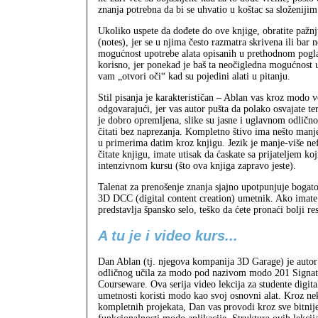
znanja potrebna da bi se uhvatio u koštac sa složenijim
Ukoliko uspete da dođete do ove knjige, obratite pažnj
(notes), jer se u njima često razmatra skrivena ili bar 
mogućnost upotrebe alata opisanih u prethodnom pogla
korisno, jer ponekad je baš ta neočigledna mogućnost 
vam „otvori oči“ kad su pojedini alati u pitanju.
Stil pisanja je karakterističan – Ablan vas kroz modo 
odgovarajući, jer vas autor pušta da polako osvajate t
je dobro opremljena, slike su jasne i uglavnom odličn
čitati bez naprezanja. Kompletno štivo ima nešto manje 
u primerima datim kroz knjigu. Jezik je manje-više n
čitate knjigu, imate utisak da ćaskate sa prijateljem 
intenzivnom kursu (što ova knjiga zapravo jeste).
Talenat za prenošenje znanja sjajno upotpunjuje bogato
3D DCC (digital content creation) umetnik. Ako imate 
predstavlja špansko selo, teško da ćete pronaći bolji 
A tu je i video kurs...
Dan Ablan (tj. njegova kompanija 3D Garage) je autor
odličnog učila za modo pod nazivom modo 201 Signat
Courseware. Ova serija video lekcija za studente digit
umetnosti koristi modo kao svoj osnovni alat. Kroz ne
kompletnih projekata, Dan vas provodi kroz sve bitnij