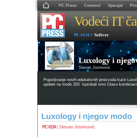
PC Press
Connect
Specijal
Pro
Vodeći IT ča
>
PC #134
Softver
Luxology i njeg
Stevan Josimović
Pojavljivanje novih edukativnih proizvoda kuće Luxol
update na modo 203. Isprobali smo čitavu kombinacij
Luxology i njegov modo
PC #134
|
Stevan Josimović