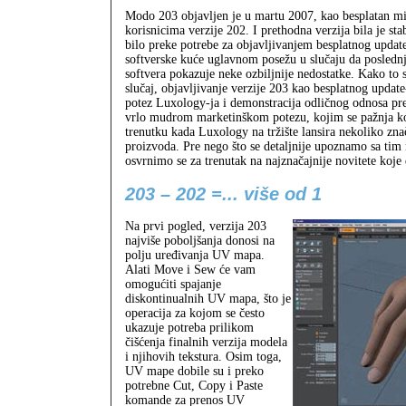
Modo 203 objavljen je u martu 2007, kao besplatan m
korisnicima verzije 202. I prethodna verzija bila je stab
bilo preke potrebe za objavljivanjem besplatnog upda
softverske kuće uglavnom posežu u slučaju da poslednj
softvera pokazuje neke ozbiljnije nedostatke. Kako to 
slučaj, objavljivanje verzije 203 kao besplatnog updat
potez Luxology-ja i demonstracija odličnog odnosa pre
vrlo mudrom marketinškom potezu, kojim se pažnja ko
trenutku kada Luxology na tržište lansira nekoliko zna
proizvoda. Pre nego što se detaljnije upoznamo sa ti
osvrnimo se za trenutak na najznačajnije novitete koje 
203 – 202 =... više od 1
Na prvi pogled, verzija 203
najviše poboljšanja donosi na
polju uređivanja UV mapa.
Alati Move i Sew će vam
omogućiti spajanje
diskontinualnih UV mapa, što je
operacija za kojom se često
ukazuje potreba prilikom
čišćenja finalnih verzija modela
i njihovih tekstura. Osim toga,
UV mape dobile su i preko
potrebne Cut, Copy i Paste
komande za prenos UV