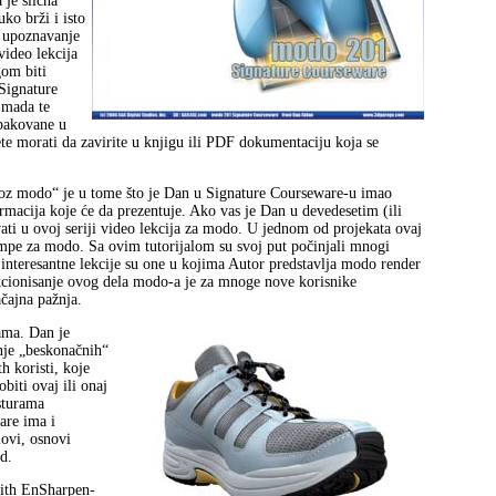
 je slična
o brži i isto
, upoznavanje
ideo lekcija
gom biti
 Signature
 mada te
pakovane u
ete morati da zavirite u knjigu ili PDF dokumentaciju koja se
kroz modo“ je u tome što je Dan u Signature Courseware-u imao
rmacija koje će da prezentuje. Ako vas je Dan u devedesetim (ili
ati u ovoj seriji video lekcija za modo. U jednom od projekata ovaj
lampe za modo. Sa ovim tutorijalom su svoj put počinjali mnogi
nteresantne lekcije su one u kojima Autor predstavlja modo render
unkcionisanje ovog dela modo-a je za mnoge nove korisnike
čajna pažnja.
ama. Dan je
enje „beskonačnih“
 koristi, koje
obiti ovaj ili onaj
sturama
are ima i
lovi, osnovi
d.
ith EnSharpen-