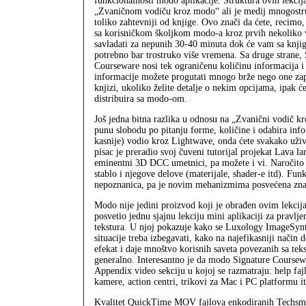
funkcionalnosti modo aplikacije. Struktura ovih lekcija
„Zvaničnom vodiču kroz modo“ ali je medij mnogostruk
toliko zahtevniji od knjige. Ovo znači da ćete, recimo
sa korisničkom školjkom modo-a kroz prvih nekoliko v
savladati za nepunih 30-40 minuta dok će vam sa knji
potrebno bar trostruko više vremena. Sa druge strane,
Courseware nosi tek ograničenu količinu informacija i
informacije možete progutati mnogo brže nego one za
knjizi, ukoliko želite detalje o nekim opcijama, ipak ć
distribuira sa modo-om.
Još jedna bitna razlika u odnosu na „Zvanični vodič 
punu slobodu po pitanju forme, količine i odabira info
kasnije) vodio kroz Lightwave, onda ćete svakako uživ
pisac je preradio svoj čuveni tutorijal projekat Lava 
eminentni 3D DCC umetnici, pa možete i vi. Naročito i
stablo i njegove delove (materijale, shader-e itd). F
nepoznanica, pa je novim mehanizmima posvećena zna
Modo nije jedini proizvod koji je obrađen ovim lekcij
posvetio jednu sjajnu lekciju mini aplikaciji za pravlj
tekstura. U njoj pokazuje kako se Luxology ImageSynth
situacije treba izbegavati, kako na najefikasniji način d
efekat i daje mnoštvo korisnih saveta povezanih sa tek
generalno. Interesantno je da modo Signature Coursew
Appendix video sekciju u kojoj se razmatraju: help faj
kamere, action centri, trikovi za Mac i PC platformu it
Kvalitet QuickTime MOV fajlova enkodiranih Techsm