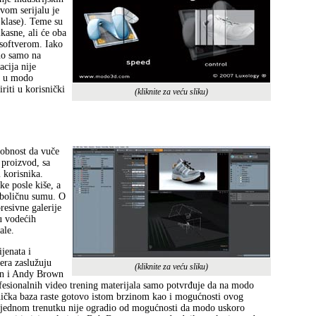
vom serijalu je
 klase). Teme su
kasne, ali će oba
a softverom. Iako
no samo na
cija nije
je u modo
riti u korisnički
(kliknite za veću sliku)
sobnost da vuče
 proizvod, sa
 korisnika.
e posle kiše, a
imboličnu sumu. O
resivne galerije
u vodećih
ale.
jenata i
era zaslužuju
(kliknite za veću sliku)
an i Andy Brown
esionalnih video trening materijala samo potvrđuje da na modo
nička baza raste gotovo istom brzinom kao i mogućnosti ovog
 u jednom trenutku nije ogradio od mogućnosti da modo uskoro