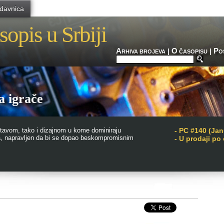
davnica
sopis u Srbiji
A
O
P
|
|
RHIVA BROJEVA
ČASOPISU
O
 igrače
tavom, tako i dizajnom u kome dominiraju
-
PC #140 (Jan
ka, napravljen da bi se dopao beskompromisnim
- U prodaji po