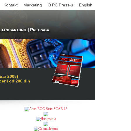
Kontakt
Marketing
O PC Press-u
English
P
|
STANI SARADNIK
RETRAGA
uar 2008)
 ceni od 200 din