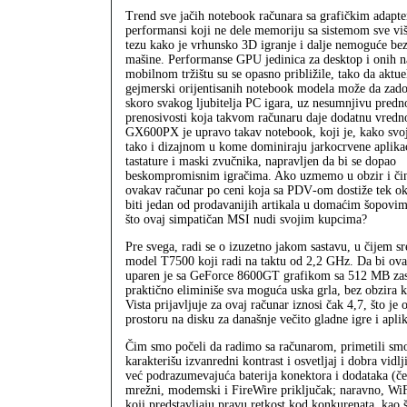
Trend sve jačih notebook računara sa grafičkim adapte
performansi koji ne dele memoriju sa sistemom sve vi
tezu kako je vrhunsko 3D igranje i dalje nemoguće be
mašine. Performanse GPU jedinica za desktop i onih 
mobilnom tržištu su se opasno približile, tako da aktue
gejmerski orijentisanih notebook modela može da zado
skoro svakog ljubitelja PC igara, uz nesumnjivu predno
prenosivosti koja takvom računaru daje dodatnu vredn
GX600PX je upravo takav notebook, koji je, kako svo
tako i dizajnom u kome dominiraju jarkocrvene aplika
tastature i maski zvučnika, napravljen da bi se dopao
beskompromisnim igračima. Ako uzmemo u obzir i čin
ovakav računar po ceni koja sa PDV‑om dostiže tek 
biti jedan od prodavanijih artikala u domaćim šopovima
što ovaj simpatičan MSI nudi svojim kupcima?
Pre svega, radi se o izuzetno jakom sastavu, u čijem s
model T7500 koji radi na taktu od 2,2 GHz. Da bi ovak
uparen je sa GeForce 8600GT grafikom sa 512 MB zas
praktično eliminiše sva moguća uska grla, bez obzira 
Vista prijavljuje za ovaj računar iznosi čak 4,7, što je
prostoru na disku za današnje večito gladne igre i apl
Čim smo počeli da radimo sa računarom, primetili sm
karakterišu izvanredni kontrast i osvetljaj i dobra vidl
već podrazumevajuća baterija konektora i dodataka (č
mrežni, modemski i FireWire priključak; naravno, WiFi
koji predstavljaju pravu retkost kod konkurenata, kao