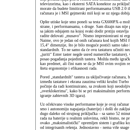
televizorima, kao i eksterni SATA konektor za priključe
morate da budete limitirani performansama USB 2.0 il
računara je i MSI gejmerski miš koji se uz njega dobija,
Opšte utiske koje smo poneli sa testa GX600PX‑a mož
strane, i performansama, s druge. Sam dizajn nas nije p
sa jakim odsjajem na kojoj svaki dodir prstiju ostavlja
radite delovati „musavo“. Nismo impresionirani ni ergo
Naime, ovo je jedan od onih računara kod kojih MSI f
15,4“ dimenzije, što je bilo moguće postići samo tako š
standardnih. To ne samo da će ovu tastaturu učiniti neu
„juriti“ Enter taster negde usred numeričke tastature), 
posao pogađanja pojedinih tastera. Možda među igračko
kao predmet, ali čini nam se da je MSI ovim svojim re
štetu ergonomije i efikasnosti rada.
Pored „standardnih“ tastera za uključivanje računara, 
između tastature i ekrana zauzima veliki kružni Turbo ta
počinje da radi kontinuirano, sa zvukom koji neodolj
„overklokerima“, kako bi se pri maksimalnim performan
igranje zahtevnih 3D igara).
Uz očekivano visoke performanse koje je ovaj računar 
smo i autonomiju napajanja (baterije) i došli do zaklj
dugo daleko od strujnog priključka – sa samo 52 minu
rada na baterije u realnim uslovima, rekli bismo, ne pr
ovako „maksimalistički“ opremljen sistem i grafiku koj
od integrisanih rešenja. Jednostavno - nema više snag