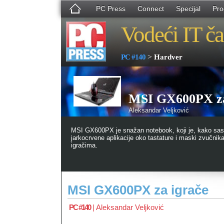
PC Press
Connect
Specijal
Pro
Vodeći IT ča
>
PC #140
Hardver
MSI GX600PX za
Aleksandar Veljković
MSI GX600PX je snažan notebook, koji je, kako sas
jarkocrvene aplikacije oko tastature i maski zvučni
igračima.
MSI GX600PX za igrače
PC #140
|
Aleksandar Veljković