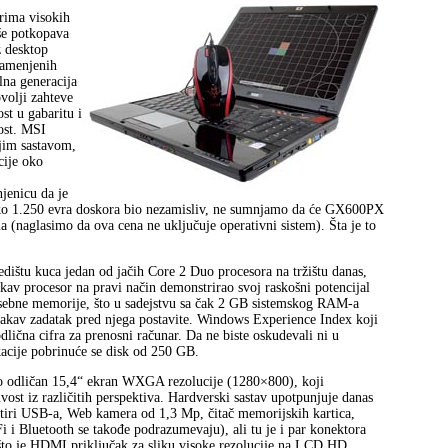
rima visokih
še potkopava
z desktop
namenjenih
lna generacija
volji zahteve
st u gabaritu i
ost. MSI
jim sastavom,
cije oko
jenicu da je
oko 1.250 evra doskora bio nezamisliv, ne sumnjamo da će GX600PX
 (naglasimo da ova cena ne uključuje operativni sistem). Šta je to
redištu kuca jedan od jačih Core 2 Duo procesora na tržištu danas,
av procesor na pravi način demonstrirao svoj raskošni potencijal
ebne memorije, što u sadejstvu sa čak 2 GB sistemskog RAM‑a
kakav zadatak pred njega postavite. Windows Experience Index koji
 odlična cifra za prenosni računar. Da ne biste oskudevali ni u
ikacije pobrinuće se disk od 250 GB.
o odličan 15,4“ ekran WXGA rezolucije (1280×800), koji
jivost iz različitih perspektiva. Hardverski sastav upotpunjuje danas
etiri USB‑a, Web kamera od 1,3 Mp, čitač memorijskih kartica,
 i Bluetooth se takođe podrazumevaju), ali tu je i par konektora
 što je HDMI priključak za sliku visoke rezolucije na LCD HD