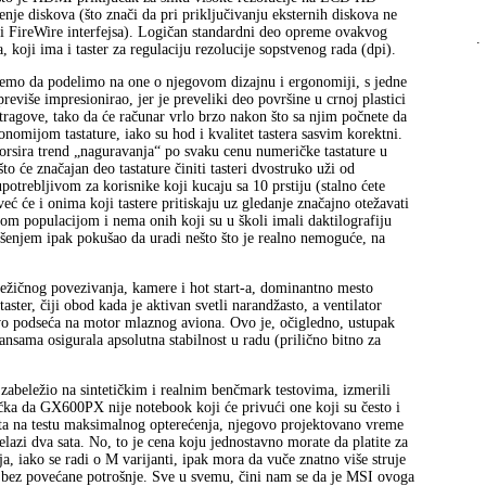
nje diskova (što znači da pri priključivanju eksternih diskova ne
i FireWire interfejsa). Logičan standardni deo opreme ovakvog
.
 koji ima i taster za regulaciju rezolucije sopstvenog rada (dpi).
emo da podelimo na one o njegovom dizajnu i ergonomiji, s jedne
reviše impresionirao, jer je preveliki deo površine u crnoj plastici
 tragove, tako da će računar vrlo brzo nakon što sa njim počnete da
nomijom tastature, iako su hod i kvalitet tastera sasvim korektni.
orsira trend „naguravanja“ po svaku cenu numeričke tastature u
to će značajan deo tastature činiti tasteri dvostruko uži od
potrebljivom za korisnike koji kucaju sa 10 prstiju (stalno ćete
već će i onima koji tastere pritiskaju uz gledanje značajno otežavati
m populacijom i nema onih koji su u školi imali daktilografiju
šenjem ipak pokušao da uradi nešto što je realno nemoguće, na
bežičnog povezivanja, kamere i hot start‑a, dominantno mesto
ster, čiji obod kada je aktivan svetli narandžasto, a ventilator
ivo podseća na motor mlaznog aviona. Ovo je, očigledno, ustupak
sama osigurala apsolutna stabilnost u radu (prilično bitno za
zabeležio na sintetičkim i realnim benčmark testovima, izmerili
učka da GX600PX nije notebook koji će privući one koji su često i
ta na testu maksimalnog opterećenja, njegovo projektovano vreme
elazi dva sata. No, to je cena koju jednostavno morate da platite za
a, iako se radi o M varijanti, ipak mora da vuče znatno više struje
e bez povećane potrošnje. Sve u svemu, čini nam se da je MSI ovoga