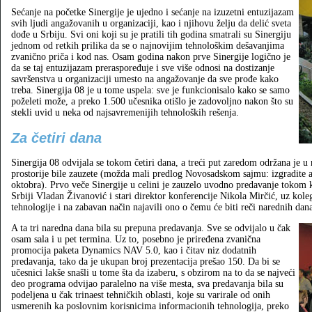
Sećanje na početke Sinergije je ujedno i sećanje na izuzetni entuzijazam
svih ljudi angažovanih u organizaciji, kao i njihovu želju da delić sveta
dođe u Srbiju. Svi oni koji su je pratili tih godina smatrali su Sinergiju
jednom od retkih prilika da se o najnovijim tehnološkim dešavanjima
zvanično priča i kod nas. Osam godina nakon prve Sinergije logično je
da se taj entuzijazam preraspoređuje i sve više odnosi na dostizanje
savršenstva u organizaciji umesto na angažovanje da sve prođe kako
treba. Sinergija 08 je u tome uspela: sve je funkcionisalo kako se samo
poželeti može, a preko 1.500 učesnika otišlo je zadovoljno nakon što su
stekli uvid u neka od najsavremenijih tehnoloških rešenja.
Za četiri dana
Sinergija 08 odvijala se tokom četiri dana, a treći put zaredom održana je 
prostorije bile zauzete (možda mali predlog Novosadskom sajmu: izgradite 
oktobra). Prvo veče Sinergije u celini je zauzelo uvodno predavanje tokom 
Srbiji Vladan Živanović i stari direktor konferencije Nikola Mirčić, uz kole
tehnologije i na zabavan način najavili ono o čemu će biti reči narednih dan
A ta tri naredna dana bila su prepuna predavanja. Sve se odvijalo u čak
osam sala i u pet termina. Uz to, posebno je priređena zvanična
promocija paketa Dynamics NAV 5.0, kao i čitav niz dodatnih
predavanja, tako da je ukupan broj prezentacija prešao 150. Da bi se
učesnici lakše snašli u tome šta da izaberu, s obzirom na to da se najveći
deo programa odvijao paralelno na više mesta, sva predavanja bila su
podeljena u čak trinaest tehničkih oblasti, koje su varirale od onih
usmerenih ka poslovnim korisnicima informacionih tehnologija, preko