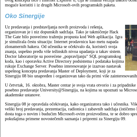
ovog koncepta biće i Internet Explorer 8, čija se finalna verzija uskoro očeku
moguće koristiti i iz drugih Microsoft-ovih programskih paketa.
Oko Sinergije
Uz predavanja i predstavljanja novih proizvoda i rešenja,
organizovan je i niz dopunskih sadržaja. Tako je takmičenje Hack
The Gate bilo posvećeno traženju propusta kod Web aplikacija. Igra
je simulirala čestu situaciju: Internet prodavnicu kao metu napada
zlonamernih hakera. Od učesnika se očekivalo da, koristeći svoja
znanja, uspešno pređu više težinskih nivoa upadanja u takav sistem.
Doctor laboratorije su posvećene „popravljanju“ SQL programskog
koda, kao i oporavku Active Directory podsistema i podataka kojima
rukuje Exchange Server. Posebno interesovanje je izazvao nastavak
uspešnog koncepta predavanja Master of Deployment, koji je za
Sinergiju 08 bio unapređen i organizovan tako da primi više zainteresovanih
U četvrtak, 16. oktobra, Master centar je svoja vrata otvorio i za pripadni
posebno predavanje University@Sinergija, na kojima su upoznati sa Micros
akademske ustanove.
Sinergija 08 je opravdala očekivanja, kako organizatora tako i učesnika. Viš
veliki broj predavanja, prezentacija, radionica i zabavnih sadržaja (ističem
dosta toga o novim i budućim Microsoft-ovim proizvodima, te se dobro spr
pokušajima primene novostečenih saznanja i pripremi za Sinergiju 09.