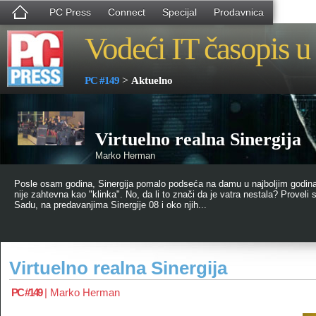
PC Press
Connect
Specijal
Prodavnica
Vodeći IT časopis u 
>
PC #149
Aktuelno
Virtuelno realna Sinergija
Marko Herman
Posle osam godina, Sinergija pomalo podseća na damu u najboljim godina
nije zahtevna kao "klinka". No, da li to znači da je vatra nestala? Provel
Sadu, na predavanjima Sinergije 08 i oko njih...
Virtuelno realna Sinergija
PC #149
|
Marko Herman