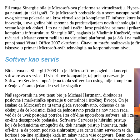
Fil rouge Sinergije bila je Microsoft-ova platforma za virtuelizaciju. Hyper-
ga nastanjuju jaki igrači. To je Microsoft podstaklo da o svom nastupu ozbil
ovog sistema pokazala se i kroz virtuelizaciju kompletne IT infrastrukture ko
inovacija, i ove godine biti spremna da predstavljanjem novih tehnologija i
vreme koje tek dolazi. I to na najbolji način: kroz praktične primere i prikaz
kompletnu infrastrukturu Sinergije 08“, naglasio je Vladimir Knežević, tehni
računari u Master centru radili su na virtuelnoj platformi, pa je čak i na 
punoj snazi Vista i Office 2007 okruženja. Čitavu tu mrežu realizovala je f
iskustvo u primeni Microsoft-ovih tehnologija na korporativnom nivou.
Softver kao servis
Bitna tema na Sinergiji 2008 bio je i Microsoft-ov pogled na koncept
software as a service. U vizuri ove kompanije, taj pristup nazvan je
Software+Services i upućuje na to da softver kao usluga nije kompletno
rešenje već samo jedan deo velike slagalice.
Naš sagovornik na ovu temu bio je Michael Hartmann, direktor za
poslovne i marketinške operacije u centralnoj i istočnoj Evropi. On je
istakao da Microsoft na tu temu gleda sveobuhvatno, odnosno da ne
očekuju da će korisnici želeti da jednostavno pređu na nov način rada,
već da će uvek postojati potreba i za off-line upotrebom softvera, ali i za
on-line dostupnošću podataka. Software+Services je hibridni pristup
koji će korisnicima omogućiti da, dok nemaju pristup Internetu, rade
off-line, a da potom podatke sinhronizuju sa centralnim serverom te da
koriste i on-line aplikacije kada im takav način više odgovara. Bitan deo