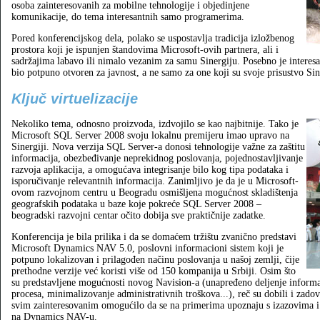
osoba zainteresovanih za mobilne tehnologije i objedinjene
komunikacije, do tema interesantnih samo programerima.
Pored konferencijskog dela, polako se uspostavlja tradicija izložbenog
prostora koji je ispunjen štandovima Microsoft-ovih partnera, ali i
sadržajima labavo ili nimalo vezanim za samu Sinergiju. Posebno je interesa
bio potpuno otvoren za javnost, a ne samo za one koji su svoje prisustvo Siner
Ključ virtuelizacije
Nekoliko tema, odnosno proizvoda, izdvojilo se kao najbitnije. Tako je
Microsoft SQL Server 2008 svoju lokalnu premijeru imao upravo na
Sinergiji. Nova verzija SQL Server-a donosi tehnologije važne za zaštitu
informacija, obezbeđivanje neprekidnog poslovanja, pojednostavljivanje
razvoja aplikacija, a omogućava integrisanje bilo kog tipa podataka i
isporučivanje relevantnih informacija. Zanimljivo je da je u Microsoft-
ovom razvojnom centru u Beogradu osmišljena mogućnost skladištenja
geografskih podataka u baze koje pokreće SQL Server 2008 –
beogradski razvojni centar očito dobija sve praktičnije zadatke.
Konferencija je bila prilika i da se domaćem tržištu zvanično predstavi
Microsoft Dynamics NAV 5.0, poslovni informacioni sistem koji je
potpuno lokalizovan i prilagođen načinu poslovanja u našoj zemlji, čije
prethodne verzije već koristi više od 150 kompanija u Srbiji. Osim što
su predstavljene mogućnosti novog Navision-a (unapređeno deljenje informa
procesa, minimalizovanje administrativnih troškova...), reč su dobili i zadov
svim zainteresovanim omogućilo da se na primerima upoznaju s izazovima 
na Dynamics NAV-u.