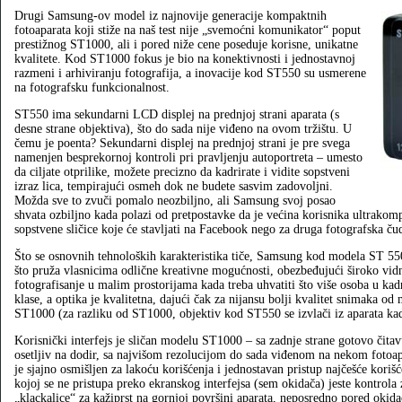
Drugi Samsung‑ov model iz najnovije generacije kompaktnih
fotoaparata koji stiže na naš test nije „svemoćni komunikator“ poput
prestižnog ST1000, ali i pored niže cene poseduje korisne, unikatne
kvalitete. Kod ST1000 fokus je bio na konektivnosti i jednostavnoj
razmeni i arhiviranju fotografija, a inovacije kod ST550 su usmerene
na fotografsku funkcionalnost.
ST550 ima sekundarni LCD displej na prednjoj strani aparata (s
desne strane objektiva), što do sada nije viđeno na ovom tržištu. U
čemu je poenta? Sekundarni displej na prednjoj strani je pre svega
namenjen besprekornoj kontroli pri pravljenju autoportreta – umesto
da ciljate otprilike, možete precizno da kadrirate i vidite sopstveni
izraz lica, tempirajući osmeh dok ne budete sasvim zadovoljni.
Možda sve to zvuči pomalo neozbiljno, ali Samsung svoj posao
shvata ozbiljno kada polazi od pretpostavke da je većina korisnika ultrakom
sopstvene sličice koje će stavljati na Facebook nego za druga fotografska ču
Što se osnovnih tehnoloških karakteristika tiče, Samsung kod modela ST 55
što pruža vlasnicima odlične kreativne mogućnosti, obezbeđujući široko vidn
fotografisanje u malim prostorijama kada treba uhvatiti što više osoba u kad
klase, a optika je kvalitetna, dajući čak za nijansu bolji kvalitet snimaka od
ST1000 (za razliku od ST1000, objektiv kod ST550 se izvlači iz aparata kad
Korisnički interfejs je sličan modelu ST1000 – sa zadnje strane gotovo čit
osetljiv na dodir, sa najvišom rezolucijom do sada viđenom na nekom fotoapa
je sjajno osmišljen za lakoću korišćenja i jednostavan pristup najčešće kor
kojoj se ne pristupa preko ekranskog interfejsa (sem okidača) jeste kontrola
„klackalice“ za kažiprst na gornjoj površini aparata, neposredno pored okidač