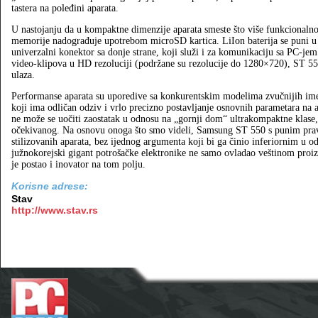
tastera na poleđini aparata.
U nastojanju da u kompaktne dimenzije aparata smeste što više funkcionaln
memorije nadograđuje upotrebom microSD kartica. LiIon baterija se puni u 
univerzalni konektor sa donje strane, koji služi i za komunikaciju sa PC‑je
video-klipova u HD rezoluciji (podržane su rezolucije do 1280×720), ST 5
ulaza.
Performanse aparata su uporedive sa konkurentskim modelima zvučnijih imena
koji ima odličan odziv i vrlo precizno postavljanje osnovnih parametara na a
ne može se uočiti zaostatak u odnosu na „gornji dom“ ultrakompaktne klase,
očekivanog. Na osnovu onoga što smo videli, Samsung ST 550 s punim prav
stilizovanih aparata, bez ijednog argumenta koji bi ga činio inferiornim u o
južnokorejski gigant potrošačke elektronike ne samo ovladao veštinom proizv
je postao i inovator na tom polju.
Korisne adrese:
Stav
http://www.stav.rs