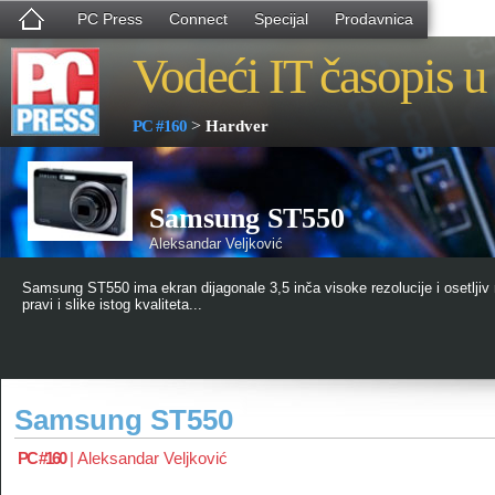
PC Press
Connect
Specijal
Prodavnica
Vodeći IT časopis u 
>
PC #160
Hardver
Samsung ST550
Aleksandar Veljković
Samsung ST550 ima ekran dijagonale 3,5 inča visoke rezolucije i osetljiv n
pravi i slike istog kvaliteta...
Samsung ST550
PC #160
|
Aleksandar Veljković