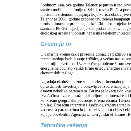
Sredinom juna ove godine Telenor je pustio u rad prv
stanicu mobilne telefonije u Srbiji, u selu Pločica por
hibridnim sistemom napajanja koje koristi obnovljive i
Telenor je 2008. godine započeo tzv. zelenu kampanju
protiv klimatskih promena, a ekološki pilot-projekat i
stanice u Pločici najavljen je kao probni balon za dug
ekološkog aspekta u oblasti napajanja telekomunikacio
Green je in
U današnje vreme čak i prosečna domaćica pažljivo za
razred uređaja kada kupuje frižider, a većina nas sa p
modernijim svetlima. Uz ekološke probleme širom sveta
energije ne čudi što velike firme uštedu energije shva
ekonomskih razloga.
Izgradnja ekološke bazne stanice eksperimentalnog je ka
opravdanosti investicija u obnovljive izvore napajanja
osnovu nekoliko parametara. Birana je lokacija do koje 
izvođačima. Izbor je sužen kriterijumima intenziteta i 
konkretno geografsko područje. Prema rečima Telenorov
bio lak. Proračun intenziteta sunčevog zračenja uradio 
vetrova sa parametrima koji su relevantni u oblasti eks
koje je obezbedila Agencija za energetsku efikasnost R
Tehnička rešenja