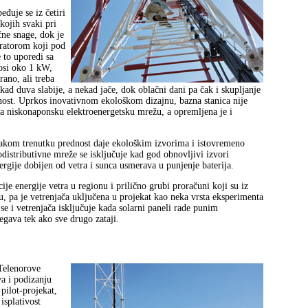
eđuje se iz četiri
kojih svaki pri
ne snage, dok je
eratorom koji pod
 to uporedi sa
osi oko 1 kW,
ano, ali treba
ekad duva slabije, a nekad jače, dok oblačni dani pa čak i skupljanje
nost. Uprkos inovativnom ekološkom dizajnu, bazna stanica nije
na niskonaponsku elektroenergetsku mrežu, a opremljena je i
vakom trenutku prednost daje ekološkim izvorima i istovremeno
odistributivne mreže se isključuje kad god obnovljivi izvori
rgije dobijen od vetra i sunca usmerava u punjenje baterija.
je energije vetra u regionu i prilično grubi proračuni koji su iz
u, pa je vetrenjača uključena u projekat kao neka vrsta eksperimenta
 se i vetrenjača isključuje kada solarni paneli rade punim
egava tek ako sve drugo zataji.
Telenorove
va i podizanju
 pilot-projekat,
isplativost