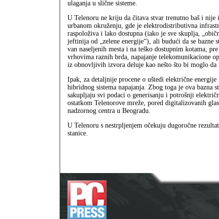
ulaganja u slične sisteme.
U Telenoru ne kriju da čitava stvar trenutno baš i nije 
urbanom okruženju, gde je elektrodistributivna infrast
raspoloživa i lako dostupna (iako je sve skuplja, „obična
jeftinija od „zelene energije“), ali budući da se bazne s
van naseljenih mesta i na teško dostupnim kotama, pre
vrhovima raznih brda, napajanje telekomunikacione o
iz obnovljivih izvora deluje kao nešto što bi moglo da
Ipak, za detaljnije procene o uštedi električne energije
hibridnog sistema napajanja. Zbog toga je ova bazna s
sakupljaju svi podaci o generisanju i potrošnji električ
ostatkom Telenorove mreže, pored digitalizovanih glas
nadzornog centra u Beogradu.
U Telenoru s nestrpljenjem očekuju dugoročne rezultat
stanice.