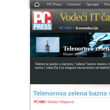
PC Press
Connect
Specijal
Pro
Vodeći IT ča
>
PC #169
Komunikacije
Telenorova zelen
Mladen Mijatović
Telenor je pustio u rad prvu "zelenu" baznu stanicu mo
sunce i vetar.Da li je moguća nezavisnost od elektri
Telenorova zelena bazna 
PC #169
|
Mladen Mijatović