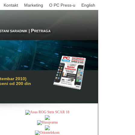
Kontakt
Marketing
O PC Press-u
English
P
|
STANI SARADNIK
RETRAGA
tembar 2010)
 ceni od 200 din