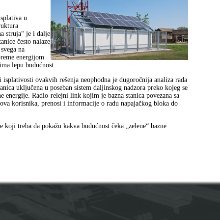
isplativa u
ruktura
 struja“ je i dalje
tanice često nalaze
 svega na
preme energijom
 ima lepu budućnost.
 i isplativosti ovakvih rešenja neophodna je dugoročnija analiza rada
tanica uključena u poseban sistem daljinskog nadzora preko kojeg se
ne energije. Radio‑relejni link kojim je bazna stanica povezana sa
ova korisnika, prenosi i informacije o radu napajačkog bloka do
e koji treba da pokažu kakva budućnost čeka „zelene“ bazne