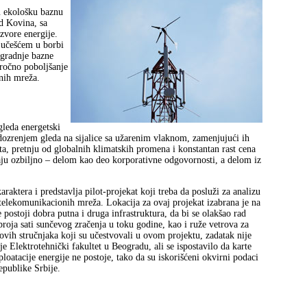
u ekološku baznu
ed Kovina, sa
zvore energije.
 učešćem u borbi
zgradnje bazne
oročno poboljšanje
nih mreža.
gleda energetski
odozrenjem gleda na sijalice sa užarenim vlaknom, zamenjujući ih
, pretnju od globalnih klimatskih promena i konstantan rast cena
taju ozbiljno – delom kao deo korporativne odgovornosti, a delom iz
raktera i predstavlja pilot-projekat koji treba da posluži za analizu
 telekomunikacionih mreža. Lokacija za ovaj projekat izabrana je na
postoji dobra putna i druga infrastruktura, da bi se olakšao rad
broja sati sunčevog zračenja u toku godine, kao i ruže vetrova za
ih stručnjaka koji su učestvovali u ovom projektu, zadatak nije
je Elektrotehnički fakultet u Beogradu, ali se ispostavilo da karte
ploatacije energije ne postoje, tako da su iskorišćeni okvirni podaci
epublike Srbije.