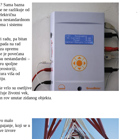
na? Sama bazna
e ne razlikuje od
.
električna
a u nestandardnom
ema i sistemu
 radu, pa bitan
tpada na rad
e za opremu
e je povećana
 su nestandardni –
uru spoljne
rostoriji,
tura viša od
iju.
e vrlo su osetljive
ćuje životni vek,
ban rov unutar zidanog objekta.
ovo malo
pajanje, koji se u
ive izvore