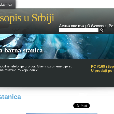
davnica
sopis u Srbiji
A
O
P
|
|
RHIVA BROJEVA
ČASOPISU
O
a bazna stanica
bilne telefonije u Srbiji. Glavni izvori energije su
-
PC #169 (Sep
čne mreže? Po kojoj ceni?
- U prodaji po
stanica