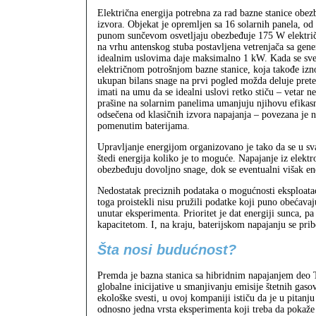
Električna energija potrebna za rad bazne stanice obezb
izvora. Objekat je opremljen sa 16 solarnih panela, od 
punom sunčevom osvetljaju obezbeđuje 175 W električ
na vrhu antenskog stuba postavljena vetrenjača sa gen
idealnim uslovima daje maksimalno 1 kW. Kada se sve
električnom potrošnjom bazne stanice, koja takođe izn
ukupan bilans snage na prvi pogled možda deluje preter
imati na umu da se idealni uslovi retko stiču – vetar n
prašine na solarnim panelima umanjuju njihovu efikas
odsečena od klasičnih izvora napajanja – povezana je 
pomenutim baterijama.
Upravljanje energijom organizovano je tako da se u s
štedi energija koliko je to moguće. Napajanje iz elektr
obezbeđuju dovoljno snage, dok se eventualni višak ene
Nedostatak preciznih podataka o mogućnosti eksploataci
toga proistekli nisu pružili podatke koji puno obećavaj
unutar eksperimenta. Prioritet je dat energiji sunca, pa
kapacitetom. I, na kraju, baterijskom napajanju se prib
Šta nosi budućnost?
Premda je bazna stanica sa hibridnim napajanjem deo 
globalne inicijative u smanjivanju emisije štetnih gaso
ekološke svesti, u ovoj kompaniji ističu da je u pitanju
odnosno jedna vrsta eksperimenta koji treba da pokaže 