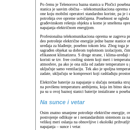
Po čemu je Telenorova bazna stanica u Pločici poseb
stanica je sasvim obična – telekomunikaciona oprema s
one koju mobilni operatori standardno koriste, pa je i 
potrošnja ove opreme uobičajena. Posebnost se ogled
građevinskom rešenju objekta u kome je smeštena opr
napajanja električnom energijom.
Profesionalna telekomunikaciona oprema se zagreva pri
deo potrošnje električne energije jedne bazne stanice o
uređaja za hlađenje, posebno tokom leta. Zbog toga j
sagrađen objekat sa dobrom toplotnom izolacijom, čim
efikasnost klimatizera. S druge strane, i klima‑uređaji
koristi se tzv. free cooling sistem koji meri i temperat
atmosfere, pa ako je ona niža od zadate temperature u p
uključuje samo ventilaciju. Tek ako je spoljna tempera
zadate, uključuju se kompresori koji rashlađuju prostor
Električne baterije za napajanje u slučaju nestanka struj
na povišenu temperaturu ambijenta, koja im bitno skra
pa su u ovoj baznoj stanici baterije instalirane u pose
Na sunce i vetar
Osim znatno smanjene potrošnje električne energije, 
postrojenje odlikuje se i nestandardnim sistemom za na
velikoj meri oslanja na obnovljive i ekološki prihvatlj
napajanja – sunce i vetar.