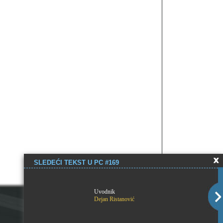
SLEDEĆI TEKST U PC #169
Uvodnik
Dejan Ristanović
Copyright © PC Press.
Pravila korišćenja
.