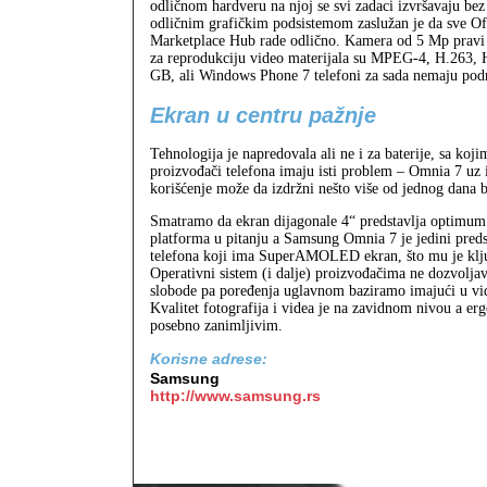
odličnom hardveru na njoj se svi zadaci izvršavaju b
odličnim grafičkim podsistemom zaslužan je da sve Offi
Marketplace Hub rade odlično. Kamera od 5 Mp pravi so
za reprodukciju video materijala su MPEG‑4, H.263, 
GB, ali Windows Phone 7 telefoni za sada nemaju podr
Ekran u centru pažnje
Tehnologija je napredovala ali ne i za baterije, sa koji
proizvođači telefona imaju isti problem – Omnia 7 uz 
korišćenje može da izdržni nešto više od jednog dana 
Smatramo da ekran dijagonale 4“ predstavlja optimum
platforma u pitanju a Samsung Omnia 7 je jedini pre
telefona koji ima SuperAMOLED ekran, što mu je klju
Operativni sistem (i dalje) proizvođačima ne dozvolja
slobode pa poređenja uglavnom baziramo imajući u vi
Kvalitet fotografija i videa je na zavidnom nivou a er
posebno zanimljivim.
Korisne adrese:
Samsung
http://www.samsung.rs