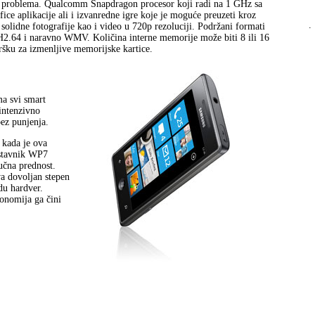
ez problema. Qualcomm Snapdragon procesor koji radi na 1 GHz sa
ce aplikacije ali i izvanredne igre koje je moguće preuzeti kroz
.
lidne fotografije kao i video u 720p rezoluciji. Podržani formati
H2.64 i naravno WMV. Količina interne memorije može biti 8 ili 16
šku za izmenljive memorijske kartice.
ma svi smart
intenzivno
bez punjenja.
 kada je ova
dstavnik WP7
čna prednost.
va dovoljan stepen
du hardver.
gonomija ga čini