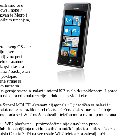
rili smo se u
ndows Phone 7
azvan je Metro i
mobilnim uređajem,
.
jere novog OS‑a je
iju nove
dljiv na prvi
deluje razumno.
cijska tastera.
nia 7 zaobljena i
i poklopac
sne strane se
vo taster za
a gornje strane se nalazi i microUSB sa slajder poklopcem. I pored
fon odudara od konkurencije... dok nismo videli ekran.
 sa SuperAMOLED ekranom dijagonale 4“ (identičan se nalazi i u
ktično se ne razlikuje od okvira telefona dok su nas ostale boje
rme, sada se i WP7 može pohvaliti telefonom sa ovim tipom ekrana.
anju WP7 platforma – proizvođačima nije ostavljeno puno
b ili poboljšanja u vidu novih dinamičkih pločica – tiles – koje se
slu Omnia 7 liči na sve ostale WP7 telefone, a zahvaljujući