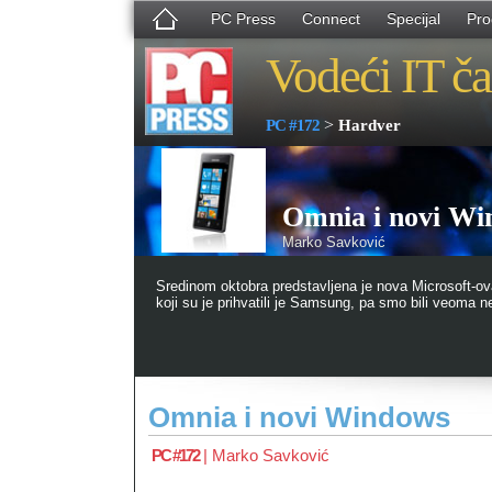
PC Press
Connect
Specijal
Pro
Vodeći IT ča
>
PC #172
Hardver
Omnia i novi Wi
Marko Savković
Sredinom oktobra predstavljena je nova Microsoft-o
koji su je prihvatili je Samsung, pa smo bili veoma 
Omnia i novi Windows
PC #172
|
Marko Savković