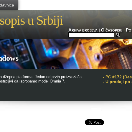
davnica
sopis u Srbiji
A
O
P
|
|
RHIVA BROJEVA
ČASOPISU
O
ndows
va džepna platforma. Jedan od prvih proizvođača
-
PC #172 (De
nestrpljivi da isprobamo model Omnia 7.
- U prodaji po