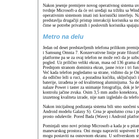
Nakon jesenje premijere novog operativnog sistema uve
tvrdnje Microsoft‑a da će svi uređaji na tržištu sa Wi
operativnim sistemom imati isti korisnički interfejs. N
predstavlja drugačiji pristup interakciji korisnika sa 
čime se potrebe privatnih i poslovnih korisnika spajaju
Metro na delu
Jedan od deset predstavljenih telefona prilikom premi
i Samsung Omnia 7. Konzervativne linije prate filozof
platforme pa se za ovaj telefon ne može reći da je uzbu
pogled. Uz prilično veliki ekran, masa od 136 grama 
Prednjom stranom dominira ekran, jasne ivice i tri funk
Već kada telefon pogledamo sa strane, vidimo da je Om
da odlično leži u ruci, a pozadina kućišta, uključujući 
baterije, izrađena je od kvalitetnog aluminijuma. Sa de
nalaze Power i taster za snimanje fotografija, dok je le
kontrolu jačine zvuka. Osim 3,5 mm audio konektora, s
izuzetnog kvaliteta izrade, nije nam izgledalo da tele
Nakon inicijalnog podizanja sistema bili smo suočeni
Android modelu Galaxy S). Crna je apsolutno crna i pra
prosto oduševile. Pored Bada (Wave) i Android platfo
Pominjali smo novi pristup Microsoft‑a kada je u pit
manevarskog prostora. Oni mogu napraviti sopstveni Hu
mogu postaviti na osnovnom ekranu. U softverskom smi