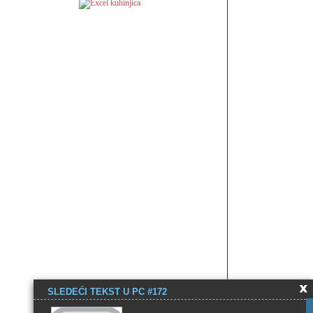
SLEDEĆI TEKST U PC #172