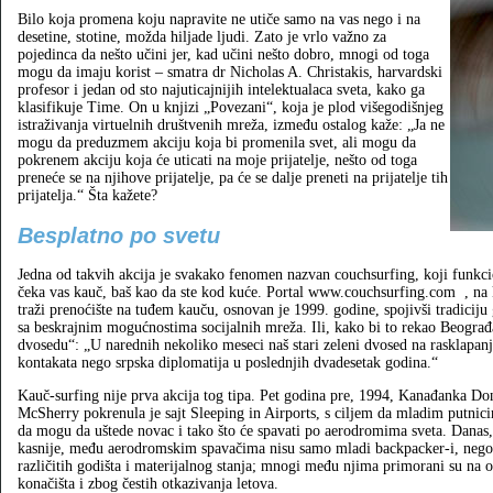
Bilo koja promena koju napravite ne utiče samo na vas nego i na
desetine, stotine, možda hiljade ljudi. Zato je vrlo važno za
pojedinca da nešto učini jer, kad učini nešto dobro, mnogi od toga
mogu da imaju korist – smatra dr Nicholas A. Christakis, harvardski
profesor i jedan od sto najuticajnijih intelektualaca sveta, kako ga
klasifikuje Time. On u knjizi „Povezani“, koja je plod višegodišnjeg
istraživanja virtuelnih društvenih mreža, između ostalog kaže: „Ja ne
mogu da preduzmem akciju koja bi promenila svet, ali mogu da
pokrenem akciju koja će uticati na moje prijatelje, nešto od toga
preneće se na njihove prijatelje, pa će se dalje preneti na prijatelje tih
prijatelja.“ Šta kažete?
Besplatno po svetu
Jedna od takvih akcija je svakako fenomen nazvan couchsurfing, koji funkcio
čeka vas kauč, baš kao da ste kod kuće. Portal www.couchsurfing.com
, na
traži prenoćište na tuđem kauču, osnovan je 1999. godine, spojivši tradicij
sa beskrajnim mogućnostima socijalnih mreža. Ili, kako bi to rekao Beogra
dvosedu“: „U narednih nekoliko meseci naš stari zeleni dvosed na rasklapan
kontakata nego srpska diplomatija u poslednjih dvadesetak godina.“
Kauč‑surfing nije prva akcija tog tipa. Pet godina pre, 1994, Kanađanka Do
McSherry pokrenula je sajt Sleeping in Airports, s ciljem da mladim putnic
da mogu da uštede novac i tako što će spavati po aerodromima sveta. Danas
kasnije, među aerodromskim spavačima nisu samo mladi backpacker‑i, nego 
različitih godišta i materijalnog stanja; mnogi među njima primorani su na 
konačišta i zbog čestih otkazivanja letova.