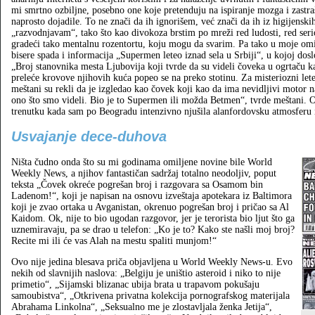
mi smrtno ozbiljne, posebno one koje pretenduju na ispiranje mozga i zastra
naprosto dojadile. To ne znači da ih ignorišem, već znači da ih iz higijenski
„razvodnjavam“, tako što kao divokoza brstim po mreži red ludosti, red seri
gradeći tako mentalnu rozentortu, koju mogu da svarim. Pa tako u moje omi
bisere spada i informacija „Supermen leteo iznad sela u Srbiji“, u kojoj dosl
„Broj stanovnika mesta Ljubovija koji tvrde da su videli čoveka u ogrtaču k
preleće krovove njihovih kuća popeo se na preko stotinu. Za misteriozni lete
meštani su rekli da je izgledao kao čovek koji kao da ima nevidljivi motor 
ono što smo videli. Bio je to Supermen ili možda Betmen“, tvrde meštani. Ov
trenutku kada sam po Beogradu intenzivno njušila alanfordovsku atmosferu 
Usvajanje dece‑duhova
Ništa čudno onda što su mi godinama omiljene novine bile World
Weekly News, a njihov fantastičan sadržaj totalno neodoljiv, poput
teksta „Čovek okreće pogrešan broj i razgovara sa Osamom bin
Ladenom!“, koji je napisan na osnovu izveštaja apotekara iz Baltimora
koji je zvao ortaka u Avganistan, okrenuo pogrešan broj i pričao sa Al
Kaidom. Ok, nije to bio ugodan razgovor, jer je terorista bio ljut što ga
uznemiravaju, pa se drao u telefon: „Ko je to? Kako ste našli moj broj?
Recite mi ili će vas Alah na mestu spaliti munjom!“
Ovo nije jedina blesava priča objavljena u World Weekly News-u. Evo
nekih od slavnijih naslova: „Belgiju je uništio asteroid i niko to nije
primetio“, „Sijamski blizanac ubija brata u trapavom pokušaju
samoubistva“, „Otkrivena privatna kolekcija pornografskog materijala
Abrahama Linkolna“, „Seksualno me je zlostavljala ženka Jetija“,