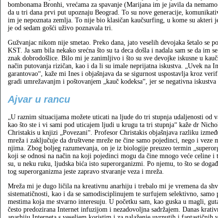
bombonama Bronhi, vrećama za spavanje (Marijana im je javila da nemamo s
da u tri dana prvi put upoznaju Beograd. To su nove generacije, komunikati
im je nepoznata zemlja. To nije bio klasičan kaučsurfing, u kome su akteri
je od sedam gošći uživo poznavala tri.
Gužvanjac nikom nije smetao. Preko dana, jato veselih devojaka šetalo se 
KST. Ja sam bila nekako srećna što su ta deca došla i nadala sam se da im s
znak dobrodošlice. Bilo mi je zanimljivo i što su sve devojke iskusne u kauč
način putovanja rizičan, kao i da li su imale neprijatna iskustva. „Uvek na I
garantovao“, kaže mi Ines i objašnjava da se sigurnost uspostavlja kroz verifi
gradi umrežavanjm i poštovanjem „kauč kodeksa“, jer se negativna iskustva 
Ajvar u rancu
„U raznim situacijama možete uticati na ljude do tri stupnja udaljenosti od va
kao što ste i vi sami pod uticajem ljudi u krugu ta tri stupnja“ kaže dr Nicho
Christakis u knjizi „Povezani“. Profesor Christakis objašnjava razliku izmeđ
mreža i zaključuje da društvene mreže ne čine samo pojedinci, nego i veze
njima. Zbog boljeg razumevanja, on je iz biologije preuzeo termin „supero
koji se odnosi na način na koji pojedinci mogu da čine mnogo veće celine i 
su, u neku ruku, ljudska bića isto superorganizmi. Po njemu, to što se doga
tog superorganizma jeste zapravo stvaranje veza i mreža.
Mreža mi je dugo ličila na kreativnu anarhiju i trebalo mi je vremena da sh
sistematičnosti, kao i da se samodisciplinujem te surfujem selektivno, samo 
mestima koja me stvarno interesuju. U početku sam, kao guska u magli, guta
često predozirana Internet infuzijom i nezadovoljna sadržajem. Danas krati
anarhiju Interneta s veseljem koristim i za nalaženje uvrnutih i fantastičnih ve