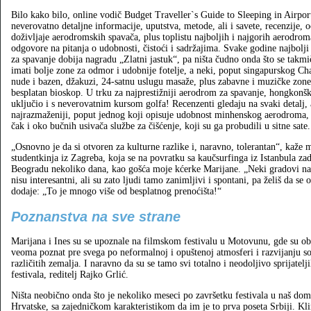
Bilo kako bilo, online vodič Budget Traveller`s Guide to Sleeping in Airpor
neverovatno detaljne informacije, uputstva, metode, ali i savete, recenzije, o
doživljaje aerodromskih spavača, plus toplistu najboljih i najgorih aerodrom
odgovore na pitanja o udobnosti, čistoći i sadržajima. Svake godine najbolj
za spavanje dobija nagradu „Zlatni jastuk“, pa ništa čudno onda što se takmi
imati bolje zone za odmor i udobnije fotelje, a neki, poput singapurskog Ch
nude i bazen, džakuzi, 24‑satnu uslugu masaže, plus zabavne i muzičke zone
besplatan bioskop. U trku za najprestižniji aerodrom za spavanje, hongkonšk
uključio i s neverovatnim kursom golfa! Recenzenti gledaju na svaki detalj, 
najrazmaženiji, poput jednog koji opisuje udobnost minhenskog aerodroma,
čak i oko bučnih usivača službe za čišćenje, koji su ga probudili u sitne sate.
„Osnovno je da si otvoren za kulturne razlike i, naravno, tolerantan“, kaže m
studentkinja iz Zagreba, koja se na povratku sa kaučsurfinga iz Istanbula zad
Beogradu nekoliko dana, kao gošća moje kćerke Marijane. „Neki gradovi na
nisu interesantni, ali su zato ljudi tamo zanimljivi i spontani, pa želiš da se 
dodaje: „To je mnogo više od besplatnog prenoćišta!“
Poznanstva na sve strane
Marijana i Ines su se upoznale na filmskom festivalu u Motovunu, gde su obe
veoma poznat pre svega po neformalnoj i opuštenoj atmosferi i razvijanju 
različitih zemalja. I naravno da su se tamo svi totalno i neodoljivo sprijatel
festivala, reditelj Rajko Grlić.
Ništa neobično onda što je nekoliko meseci po završetku festivala u naš do
Hrvatske, sa zajedničkom karakteristikom da im je to prva poseta Srbiji. K