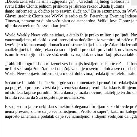
„Debela žena sela na sina i zgnječila ga“... Urednik najluđeg tabloida na
svetu Eddie Clontz jednom prilikom je iskreno rekao: „Kada ljudima
damo informaciju, obično je to sasvim slučajno.“ Da se razumemo, za WWW ni
Glavni urednik Clontz pre WWW je radio za St. Petersburg Evening Indepen
Times‑a, naravno za duplo veću platu od standardne. Veliku lovu Clontz je
njih da zauvek unište svoju karijeru“.
World Weekly News više ne izlazi, a čitalo ih je preko milion i po ljudi. No
vanzemaljcima, ni ekskluzivni intervjui sa dođošima iz svemira, ni priče o E
izveštaje o kidnapovanju domaćica od strane Jetija i kako je Atlantida izroni
analizirajući tabloide, rekao da su oni jedini preostali pravi oblik novinarst
istom frazeologijom i drže službenih izvora, dok novinari koji pišu za tablo
„Tabloidi mogu biti dobri izvori vesti u najistinskijem smislu te reči – infor
ne libi seciranja žute štampe i objašnjava da je u svetu tabloida sve crno‑be
World News objavio informaciju o deci-duhovima, redakciji su telefonirale hi
Sećam se i u tabloida The Sun, gde su dokumentaristi pronašli u redakcijskoj 
pa pogrešno pretpostavivši da je vremešna dama preminula, iskoristili njenu s
od sto leta koja se porodila. Stara dama je tužila novine, tužitelj je tvrdio 
branila rečima da Sun uopšte nije novinarstvo.
E sad, sedim ja pre neki dan sa nekim kolegama i brbljam kako bi ovde pro
nema prevare, zna se da je sve izmišljeno. „Prošlo bi super“, kažu mi kolege
naprosto zanemarila podatak da je sve izmišljeno, s idejom vodiljom da „gde