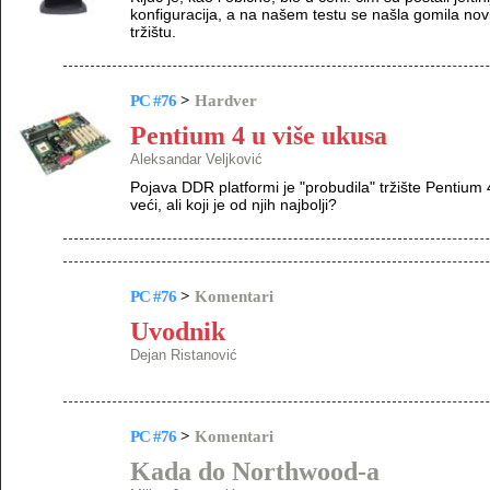
konfiguracija, a na našem testu se našla gomila n
tržištu.
PC #76
>
Hardver
Pentium 4 u više ukusa
Aleksandar Veljković
Pojava DDR platformi je "probudila" tržište Pentium 
veći, ali koji je od njih najbolji?
PC #76
>
Komentari
Uvodnik
Dejan Ristanović
PC #76
>
Komentari
Kada do Northwood-a