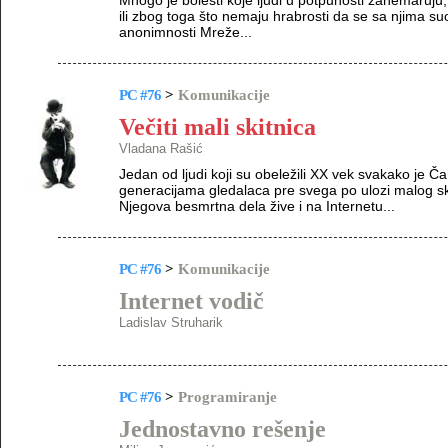
Mnogo je bolesti koje ljudi u potpunosti zanemaruju
ili zbog toga što nemaju hrabrosti da se sa njima suo
anonimnosti Mreže...
PC #76
>
Komunikacije
Večiti mali skitnica
Vladana Rašić
Jedan od ljudi koji su obeležili XX vek svakako je Čar
generacijama gledalaca pre svega po ulozi malog sk
Njegova besmrtna dela žive i na Internetu...
PC #76
>
Komunikacije
Internet vodič
Ladislav Struharik
PC #76
>
Programiranje
Jednostavno rešenje