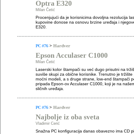
Optra E320
Milan Četić
Procenjujući da je korisnicima dovoljna rezolucija 
kupovine donose na osnovu brzine uređaja i njegov
E320.
PC #76
>
Hardver
Epson Acculaser C1000
Milan Četić
Laserski kolor štampači su već dugo prisutni na tržišt
suviše skupi za obične korisnike. Trenutno je tržište p
moćni modeli, a s druge strane, low-end štampači post
pripada Epson-ov Acculaser C1000, koji je na našem
sličnih uređaja.
PC #76
>
Hardver
Najbolje iz oba sveta
Vladimir Cerić
Snažna PC konfiguracija danas obavezno ima CD pis