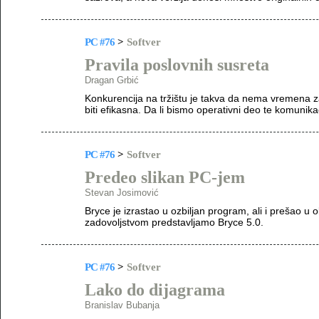
PC #76
>
Softver
Pravila poslovnih susreta
Dragan Grbić
Konkurencija na tržištu je takva da nema vremena 
biti efikasna. Da li bismo operativni deo te komunik
PC #76
>
Softver
Predeo slikan PC-jem
Stevan Josimović
Bryce je izrastao u ozbiljan program, ali i prešao u o
zadovoljstvom predstavljamo Bryce 5.0.
PC #76
>
Softver
Lako do dijagrama
Branislav Bubanja