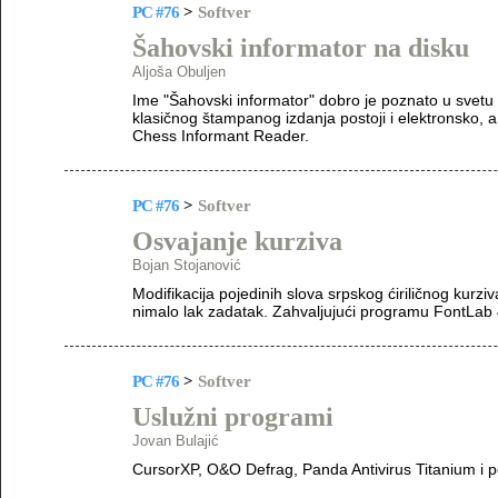
PC #76
>
Softver
Šahovski informator na disku
Aljoša Obuljen
Ime "Šahovski informator" dobro je poznato u svetu 
klasičnog štampanog izdanja postoji i elektronsko
Chess Informant Reader.
PC #76
>
Softver
Osvajanje kurziva
Bojan Stojanović
Modifikacija pojedinih slova srpskog ćiriličnog kurz
nimalo lak zadatak. Zahvaljujući programu FontLab 
PC #76
>
Softver
Uslužni programi
Jovan Bulajić
CursorXP, O&O Defrag, Panda Antivirus Titanium i p