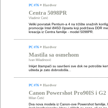
PC #76
>
Hardver
Centra 5098PR
Vladimir Cerić
Veliki povratak Pentium-a 4 na tržište snažnih konf
promocije Intel i845D čipseta koji podržava DDR me
kreacija iz Centra familije - model 5098PR.
PC #76
>
Hardver
Mastila sa osmehom
Ivan Miladinović
Inkjet štampači su savršeni sve dok ne potrošite kert
ušteda je zato dobrodošla...
PC #76
>
Hardver
Canon Powershot Pro90IS i G2
Milan Četić
Dva nova modela iz Canon-ove Powershot familije, 