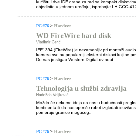
kućištu i dve IDE grane za rad sa kompakt diskovima 
objedinite u jednom uređaju, isprobajte LH GCC-41
PC #76
>
Hardver
WD FireWire hard disk
Vladimir Cerić
IEE1394 (FireWire) je nezamenljiv pri montaži audio 
kamera sve su popularniji eksterni diskovi koji se 
Do nas je stigao Western Digital-ov adut.
PC #76
>
Hardver
Tehnologija u službi zdravlja
Nadežda Veljković
Možda će nekome ideja da nas u budućnosti pregled
kontinentu ili da nas operiše robot izgledati isuviše 
pomeraju granice mogućeg...
PC #76
>
Hardver