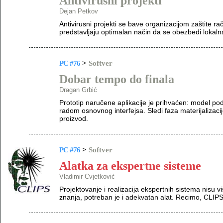
Antivirusni projekti
Dejan Petkov
Antivirusni projekti se bave organizacijom zaštite r
predstavljaju optimalan način da se obezbedi lokalna
PC #76
>
Softver
Dobar tempo do finala
Dragan Grbić
Prototip naručene aplikacije je prihvaćen: model poda
radom osnovnog interfejsa. Sledi faza materijalizacije
proizvod.
PC #76
>
Softver
Alatka za ekspertne sisteme
Vladimir Cvjetković
Projektovanje i realizacija ekspertnih sistema nisu v
znanja, potreban je i adekvatan alat. Recimo, CLIPS