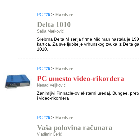
PC #76
>
Hardver
Delta 1010
Saša Marković
Srebrna Delta M serija firme Midiman nastala je 19
kartica. Za sve ljubitelje vrhunskog zvuka iz Delta 
1010.
PC #76
>
Hardver
PC umesto video-rikordera
Nenad Veljković
Zanimljivi Pinnacle-ov eksterni uređaj, Bungee, pret
i video-rikordera
PC #76
>
Hardver
Vaša polovina računara
Vladimir Cerić