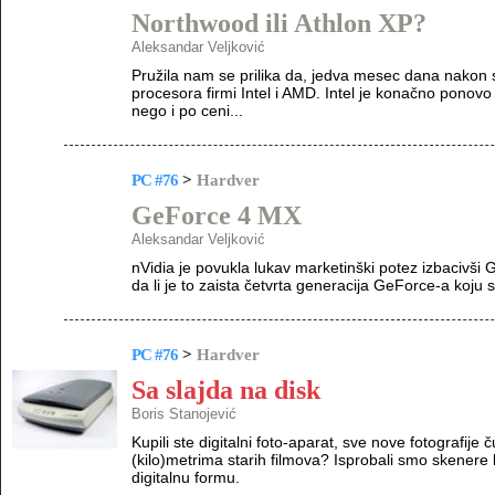
Northwood ili Athlon XP?
Aleksandar Veljković
Pružila nam se prilika da, jedva mesec dana nakon 
procesora firmi Intel i AMD. Intel je konačno pono
nego i po ceni...
PC #76
>
Hardver
GeForce 4 MX
Aleksandar Veljković
nVidia je povukla lukav marketinški potez izbacivši G
da li je to zaista četvrta generacija GeForce-a koju 
PC #76
>
Hardver
Sa slajda na disk
Boris Stanojević
Kupili ste digitalni foto-aparat, sve nove fotografije
(kilo)metrima starih filmova? Isprobali smo skenere 
digitalnu formu.