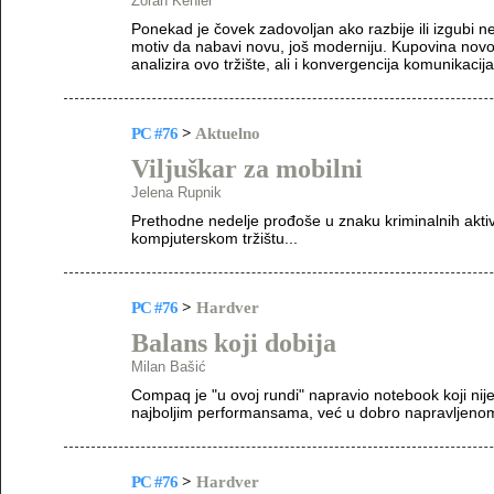
Zoran Kehler
Ponekad je čovek zadovoljan ako razbije ili izgubi 
motiv da nabavi novu, još moderniju. Kupovina nov
analizira ovo tržište, ali i konvergencija komunikacija
PC #76
>
Aktuelno
Viljuškar za mobilni
Jelena Rupnik
Prethodne nedelje prođoše u znaku kriminalnih akti
kompjuterskom tržištu...
PC #76
>
Hardver
Balans koji dobija
Milan Bašić
Compaq je "u ovoj rundi" napravio notebook koji nije
najboljim performansama, već u dobro napravljenom
PC #76
>
Hardver