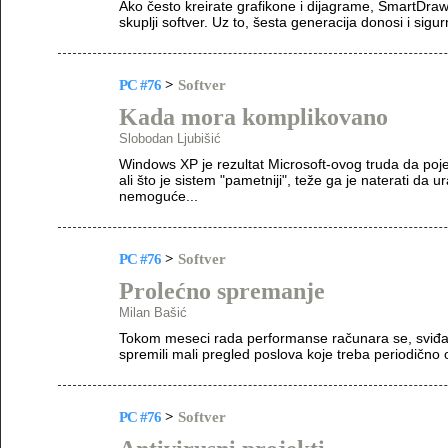
Ako često kreirate grafikone i dijagrame, SmartDraw
skuplji softver. Uz to, šesta generacija donosi i sigur
PC #76
>
Softver
Kada mora komplikovano
Slobodan Ljubišić
Windows XP je rezultat Microsoft-ovog truda da pojed
ali što je sistem "pametniji", teže ga je naterati da ur
nemoguće...
PC #76
>
Softver
Prolećno spremanje
Milan Bašić
Tokom meseci rada performanse računara se, sviđalo
spremili mali pregled poslova koje treba periodično o
PC #76
>
Softver