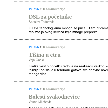
PC #76
>
Komunikacije
DSL za početnike
Berislav Todorović
O DSL tehnologijama mnogo se priča. U tim pričama
realizacija ovog servisa krije mnoge prepreke...
PC #76
>
Komunikacije
Tišina u etru
Voja Gašić
Kratka vest o početku radova na realizaciji velikog 
"Srbija" obišla je u februaru gotovo sve dnevne nov
mnogo više...
PC #76
>
Komunikacije
Bolesti svakodnevice
Vesna Milošević