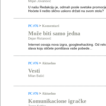
Miljan Jovanović
U našu Redakciju je, odmah posle svetske promocije
Hoćete li nešto slično uskoro držati na svom stolu?
PC #76
>
Komentari
Može biti samo jedna
Dejan Ristanović
Internet osvaja nova izgra, googlewhacking. Od rek
slava koju stičete poništava vaše pobede...
PC #76
>
Aktuelno
Vesti
Milan Bašić
PC #76
>
Aktuelno
Komunikacione igračke