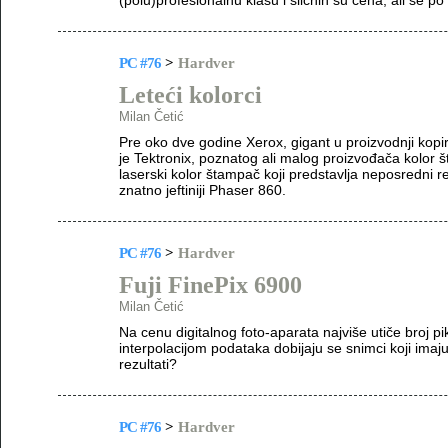
(polu)profesionalnu klasu i sličnih su cena, ali se p
PC #76
>
Hardver
Leteći kolorci
Milan Četić
Pre oko dve godine Xerox, gigant u proizvodnji kopir
je Tektronix, poznatog ali malog proizvođača kolo
laserski kolor štampač koji predstavlja neposredni r
znatno jeftiniji Phaser 860.
PC #76
>
Hardver
Fuji FinePix 6900
Milan Četić
Na cenu digitalnog foto-aparata najviše utiče broj pik
interpolacijom podataka dobijaju se snimci koji ima
rezultati?
PC #76
>
Hardver