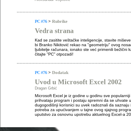
PC #76
>
Rubrike
Vedra strana
Kad se zasitite veštačke inteligencije, stavite miševe
bi Branko Nikitović rekao na "geometriju" ovog nos
ljubitelje računara, ionako ste već primenili bežični 
čitajte "PC" otpozadi!
PC #76
>
Dodatak
Uvod u Microsoft Excel 2002
Dragan Grbić
Microsoft Excel je iz godine u godinu sve popularnij
prihvataju program i postaju spremni da se uhvate u
dugogodišnji korisnici su uvek radoznali da saznaju 
potreba za upućivanjem u tajne ovog sjajnog programa
uputstvo za osnovnu upotrebu aktuelnog Excel-a 20