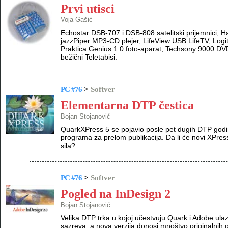
Prvi utisci
Voja Gašić
Echostar DSB-707 i DSB-808 satelitski prijemnici, Ha
jazzPiper MP3-CD plejer, LifeView USB LifeTV, Lo
Praktica Genius 1.0 foto-aparat, Techsony 9000 DV
bežični Teletabisi.
PC #76
>
Softver
Elementarna DTP čestica
Bojan Stojanović
QuarkXPress 5 se pojavio posle pet dugih DTP godin
programa za prelom publikacija. Da li će novi XPre
sila?
PC #76
>
Softver
Pogled na InDesign 2
Bojan Stojanović
Velika DTP trka u kojoj učestvuju Quark i Adobe ulaz
sazreva, a nova verzija donosi mnoštvo originalnih o