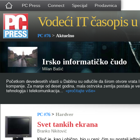
PC Press
Connect
Specijal
Prodavnica
Vodeći IT časopis u 
>
PC #76
Aktuelno
Irsko informatičko čudo
Milan Bašić
Početkom devedesetih vlasti u Dablinu su odlučile da širom otvore vrata I
kompanije. Za manje od deset godina, mala ostrvska zemlja postala je vele
tehnologija i telekomunikacija...
«pročitajte više»
PC #76
>
Hardver
Svet tankih ekrana
Branko Nikitović
Ključ je, kao i obično, bio u ceni: čim su postali jeft