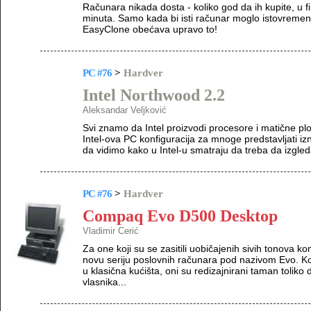
Računara nikada dosta - koliko god da ih kupite, u f
minuta. Samo kada bi isti računar moglo istovremeno 
EasyClone obećava upravo to!
PC #76
>
Hardver
Intel Northwood 2.2
Aleksandar Veljković
Svi znamo da Intel proizvodi procesore i matične plo
Intel-ova PC konfiguracija za mnoge predstavljati iz
da vidimo kako u Intel-u smatraju da treba da izgle
PC #76
>
Hardver
Compaq Evo D500 Desktop
Vladimir Cerić
Za one koji su se zasitili uobičajenih sivih tonova
novu seriju poslovnih računara pod nazivom Evo. Ko
u klasična kućišta, oni su redizajnirani taman toliko
vlasnika...