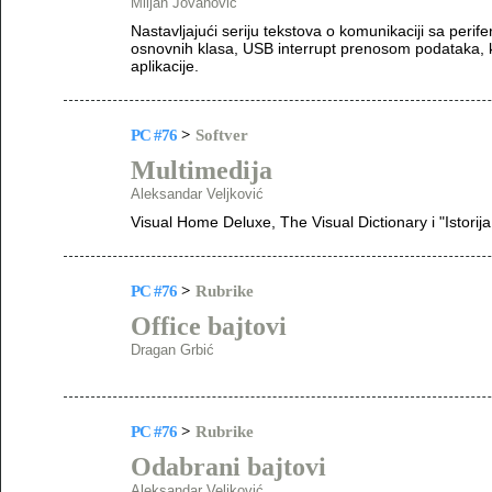
Miljan Jovanović
Nastavljajući seriju tekstova o komunikaciji sa peri
osnovnih klasa, USB interrupt prenosom podataka, ka
aplikacije.
PC #76
>
Softver
Multimedija
Aleksandar Veljković
Visual Home Deluxe, The Visual Dictionary i "Istorija 
PC #76
>
Rubrike
Office bajtovi
Dragan Grbić
PC #76
>
Rubrike
Odabrani bajtovi
Aleksandar Veljković