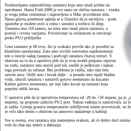
Predstavljamo najneobičniju tastaturu koju smo imali prilike da
isprobamo. Hama Fold-2000 je sve samo ne obična tastatura – visoka
je svega jedan centimetar i napravljena u IMac providnom stilu.
Njena glavna posebnost ogleda se u činjenici da je savitljiva – posle
upotrebe je možete uviti u rolnu i smestiti u torbicu ili džep.
Tastatura ima 110 tastera, na testu smo imali plavu tastaturu, a
postoji i crvena varijanta. Povezivanje sa računarom se ostvaruje
preko PS/2 priključka.
Cena tastature je 60 evra, što je svakako previše ako je poredite sa
klasičnim tastaturama. Zato smo izvršili verovatno najekstremniji
test u istoriji našeg časopisa i podvrgli tastaturu čitavoj torturi. S
obzirom na to da u uputstvu piše da je ovaj model potpuno otporan
na vodu, tastaturu smo stavili pod tuš, osušili je peškirom i nakon
toga povezali na računar. Bez problema je radila, iako nije bila
sasvim suva. Otišli smo i korak dalje – u posudu smo sipali hladnu
vodu, ubacili tastaturu i nastavili gotovo nesmetano da kucamo.
Kažem gotovo nesmetano, jer nije lako kucati na tastaturi koja
poprimi oblik lavora.
U uputstvu piše da je operativna temperatura od -20 do +50 stepeni, pa je „
stepeni), uz propisno zaštićen PS/2 port. Nakon vađenja iz zamrzivača, uz le
je radila. Gornju granicu temperaturne izdržljivosti nismo proveravali, ne že
se vrlo lako desilo s obzirom na autorovo snalaženje u kuhinji.
Sve u svemu, ova tastatura nije namenjena svakom, ali će dobro doći onima 
vole da chat-uju sedeći u đakuziju.