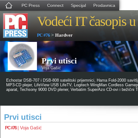
PC Press
Connect
Specijal
Prodavnica
Vodeći IT časopis u 
>
PC #76
Hardver
Prvi utisci
Voja Gašić
Echostar DSB-707 i DSB-808 satelitski prijemnici, Hama Fold-2000 savitljiv
MP3-CD plejer, LifeView USB LifeTV, Logitech WingMan Cordless Gamepad
aparat, Techsony 9000 DVD plener, Verbatim SuperAzo CD-ovi i bežični Te
Prvi utisci
PC #76
|
Voja Gašić