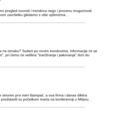
o pregled novosti i trendova nego i procenu mogućnosti
govom završetku gledamo s više optimizma...
eta na izmaku? Sudeći po novim trendovima, informacije će se
lo", pri čemu će veština "tranžiranja i pakovanja" doći do
stvoren prvi mini štampač, a ova firma i danas diktira
 predstavili su početkom marta na konferenciji u Milanu...