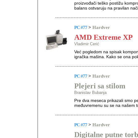
proizvođači teško postižu kompro
balans ostvaruju na pravilan nači
PC #77
>
Hardver
AMD Extreme XP
Vladimir Cerić
Već pogledom na spisak kompon
igračka mašina. Kako se ona pok
PC #77
>
Hardver
Plejeri sa stilom
Branislav Bubanja
Pre dva meseca prikazali smo pe
međuvremenu su se na našem tržišt
PC #77
>
Hardver
Digitalne putne torb