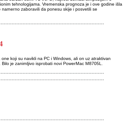
onim tehnologijama. Vremenska prognoza je i ove godine išla
 namerno zaboravili da ponesu skije i posvetili se
4
ne koji su navikli na PC i Windows, ali on uz atraktivan
i. Bilo je zanimljivo isprobati novi PowerMac M8705L.