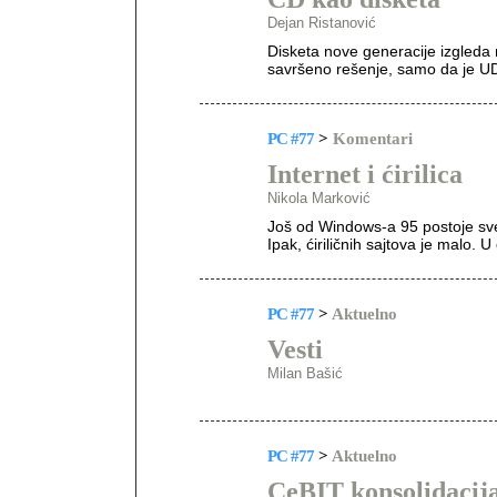
Dejan Ristanović
Disketa nove generacije izgleda 
savršeno rešenje, samo da je UDF
PC #77
>
Komentari
Internet i ćirilica
Nikola Marković
Još od Windows-a 95 postoje sve
Ipak, ćiriličnih sajtova je malo.
PC #77
>
Aktuelno
Vesti
Milan Bašić
PC #77
>
Aktuelno
CeBIT konsolidacij