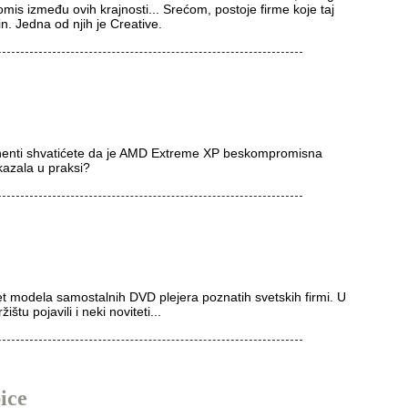
mis između ovih krajnosti... Srećom, postoje firme koje taj
n. Jedna od njih je Creative.
enti shvatićete da je AMD Extreme XP beskompromisna
azala u praksi?
t modela samostalnih DVD plejera poznatih svetskih firmi. U
u pojavili i neki noviteti...
ice