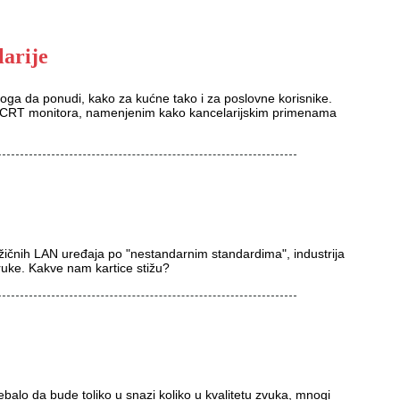
larije
oga da ponudi, kako za kućne tako i za poslovne korisnike.
ih CRT monitora, namenjenim kako kancelarijskim primenama
ičnih LAN uređaja po "nestandarnim standardima", industrija
ruke. Kakve nam kartice stižu?
ebalo da bude toliko u snazi koliko u kvalitetu zvuka, mnogi