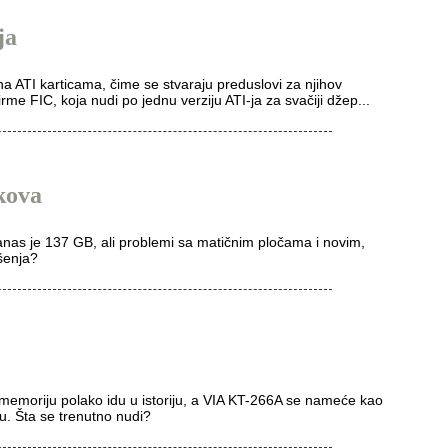
ja
na ATI karticama, čime se stvaraju preduslovi za njihov
me FIC, koja nudi po jednu verziju ATI-ja za svačiji džep...
kova
anas je 137 GB, ali problemi sa matičnim pločama i novim,
ešenja?
 memoriju polako idu u istoriju, a VIA KT-266A se nameće kao
tu. Šta se trenutno nudi?