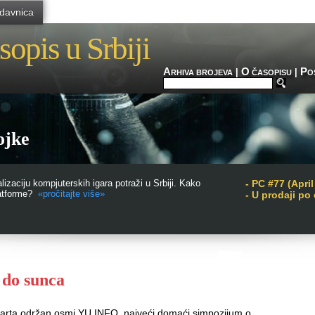
davnica
sopis u Srbiji
A
O
P
|
|
RHIVA BROJEVA
ČASOPISU
O
ojke
zaciju kompjuterskih igara potraži u Srbiji. Kako
-
PC #77 (April
latforme?
«pročitajte više»
- U prodaji po
 do sunca
marta održan osmi YU INFO, najveći domaći simpozijum o