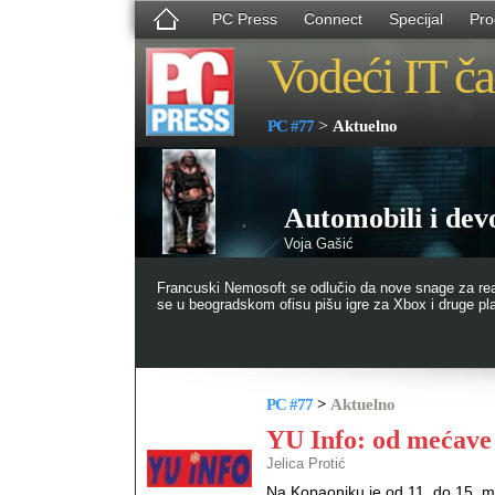
PC Press
Connect
Specijal
Pro
Vodeći IT ča
>
PC #77
Aktuelno
Automobili i dev
Voja Gašić
Francuski Nemosoft se odlučio da nove snage za reali
se u beogradskom ofisu pišu igre za Xbox i druge p
PC #77
>
Aktuelno
YU Info: od mećave
Jelica Protić
Na Kopaoniku je od 11. do 15. 