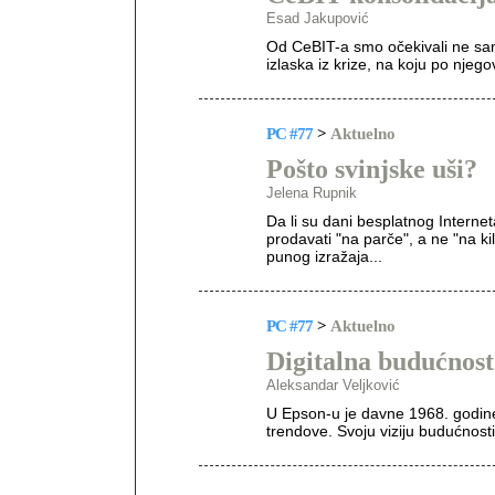
Esad Jakupović
Od CeBIT-a smo očekivali ne sam
izlaska iz krize, na koju po nje
PC #77
>
Aktuelno
Pošto svinjske uši?
Jelena Rupnik
Da li su dani besplatnog Intern
prodavati "na parče", a ne "na ki
punog izražaja...
PC #77
>
Aktuelno
Digitalna budućnost
Aleksandar Veljković
U Epson-u je davne 1968. godine 
trendove. Svoju viziju budućnosti