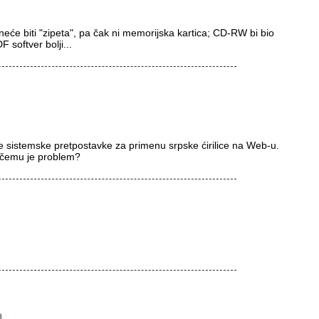
neće biti "zipeta", pa čak ni memorijska kartica; CD-RW bi bio
 softver bolji...
 sistemske pretpostavke za primenu srpske ćirilice na Web-u.
 U čemu je problem?
a