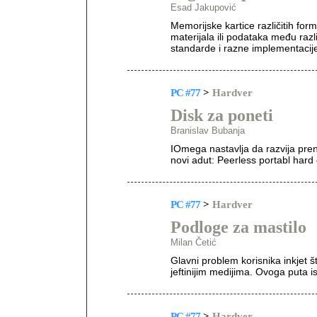
Esad Jakupović
Memorijske kartice različitih fo
materijala ili podataka među raz
standarde i razne implementacije
PC #77
>
Hardver
Disk za poneti
Branislav Bubanja
IOmega nastavlja da razvija pren
novi adut: Peerless portabl hard 
PC #77
>
Hardver
Podloge za mastilo
Milan Četić
Glavni problem korisnika inkjet š
jeftinijim medijima. Ovoga puta isp
PC #77
>
Hardver