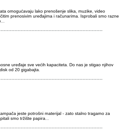
rmata omogućavaju lako prenošenje slika, muzike, video
ličitim prenosivim uređajima i računarima. Isprobali smo razne
...
osne uređaje sve većih kapaciteta. Do nas je stigao njihov
disk od 20 gigabajta.
tampača jeste potrošni materijal - zato stalno tragamo za
itali smo tržište papira...