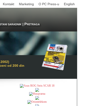
Kontakt
Marketing
O PC Press-u
English
P
|
STANI SARADNIK
RETRAGA
 2002)
 ceni od 200 din