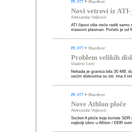
PC #77
>
Hardver
Novi vetrovi iz ATI-
Aleksandar Veljković
ATI čipovi više neće raditi samo 
masovni plasman. Počelo je od fir
PC #77
>
Hardver
Problem velikih dis
Vladimir Cerić
Nekada je granica bila 30 MB, d
većim diskovima su isti. Ima li r
PC #77
>
Hardver
Nove Athlon ploče
Aleksandar Veljković
Socket A ploče koje koriste SDR
najbolji izbor u Athlon / DDR sve