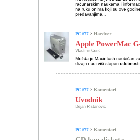
računarskim naukama i informaci
na ruku onima koji su ove godine
predavanjima...
PC #77
>
Hardver
Apple PowerMac G
Vladimir Cerić
Možda je Macintosh neobičan za o
dizajn nudi viši stepen udobnost
PC #77
>
Komentari
Uvodnik
Dejan Ristanović
PC #77
>
Komentari
CD kao disketa