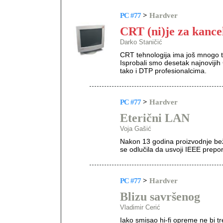
PC #77
>
Hardver
CRT (ni)je za kance
Darko Staničić
CRT tehnologija ima još mnogo t
Isprobali smo desetak najnovij
tako i DTP profesionalcima.
PC #77
>
Hardver
Eterični LAN
Voja Gašić
Nakon 13 godina proizvodnje bež
se odlučila da usvoji IEEE prepo
PC #77
>
Hardver
Blizu savršenog
Vladimir Cerić
Iako smisao hi-fi opreme ne bi tr