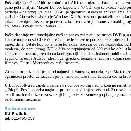
Pošto nije ugrađena Abit-ova ploča sa RAID kontrolerom, hard disk je vezan
puno puta hvaljeni Maxtor D740X kapaciteta 40 GB, koji se okreće 7200 pu
particije – na prvoj, veličine 10 GB, je operativni sistem sa aplikacijama, a
podatke. Operativni sistem je Windows XP Professional pa takvih reinstalaci
nikada dovoljno. Sistem je podešen kako treba, a tu je i mnoštvo malih prog
nVTweak, PowerStrip, TweakUI...
Pošto današnje multimedijalne mašine prosto zahtevaju prisustvo DVD-a, a n
koriste mogućnosti CD-RW uređaja, ovde su sve te potrebe objedinjene u L
mesec dana. Ostale komponente su korektne, počevši od već nezaobilaznog 
modema, do popularnog JNC kućišta sa napajanjem od 300 vati koje bi, u 
napajanje procesora, trebalo da konfiguraciji podari maksimum stabilnosti. 
zvučnici iz serije ACS56, idealni za igrački orijentisane računare kojima neć
filmova. Tu su i Microsoft-ov miš i tastatura.
Za monitor je izabran jedan od najnovijih Samsung modela, SyncMaster 755 
ograničeni prostor za računar, jer je niske konture i ima katodnu cev sa kra
U EuProSoft-u su uspeli u nameri da ponude konfiguraciju koja ne remeti pr
„aždaje“. Posebno treba naglasiti primetan trud koji serviseri ulažu u svaku 
ova firma idealan izbor za sve koji imaju visoke zahteve po pitanju pouzdano
performansi računara.
Korisne adrese:
EU-ProSoft
tel: 011/455-837