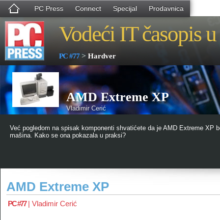
PC Press
Connect
Specijal
Prodavnica
Vodeći IT časopis u 
>
PC #77
Hardver
AMD Extreme XP
Vladimir Cerić
Već pogledom na spisak komponenti shvatićete da je AMD Extreme XP 
mašina. Kako se ona pokazala u praksi?
AMD Extreme XP
PC #77
|
Vladimir Cerić