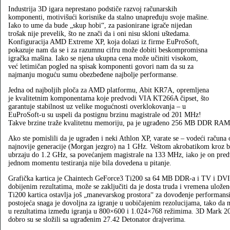
Industrija 3D igara neprestano podstiče razvoj računarskih
komponenti, motivišući korisnike da stalno unapređuju svoje mašine.
Iako to ume da bude „skup hobi“, za pasionirane igrače nijedan
trošak nije prevelik, što ne znači da i oni nisu skloni uštedama.
Konfiguracija AMD Extreme XP, koja dolazi iz firme EuProSoft,
pokazuje nam da se i za razumnu cifru može dobiti beskompromisna
igračka mašina. Iako se njena ukupna cena može učiniti visokom,
već letimičan pogled na spisak komponenti govori nam da su za
najmanju moguću sumu obezbeđene najbolje performanse.
Jedna od najboljih ploča za AMD platformu, Abit KR7A, opremljena
je kvalitetnim komponentama koje predvodi VIA KT266A čipset, što
garantuje stabilnost uz velike mogućnosti overklokovanja – u
EuProSoft-u su uspeli da postignu brzinu magistrale od 201 MHz!
Takve brzine traže kvalitetnu memoriju, pa je ugrađeno 256 MB DDR RAM-
Ako ste pomislili da je ugrađen i neki Athlon XP, varate se – vodeći račun
najnovije generacije (Morgan jezgro) na 1 GHz. Veštom akrobatikom kroz bo
ubrzaju do 1.2 GHz, sa povećanjem magistrale na 133 MHz, iako je on pred
jednom momentu testiranja nije bila dovedena u pitanje.
Grafička kartica je Chaintech GeForce3 Ti200 sa 64 MB DDR-a i TV i DVI i
dobijenim rezultatima, može se zaključiti da je dosta truda i vremena uložen
Ti200 kartica ostavlja još „manevarskog prostora“ za dovođenje performans
postojeća snaga je dovoljna za igranje u uobičajenim rezolucijama, tako da 
u rezultatima između igranja u 800×600 i 1.024×768 režimima. 3D Mark 2001
dobro su se složili sa ugrađenim 27.42 Detonator drajverima.