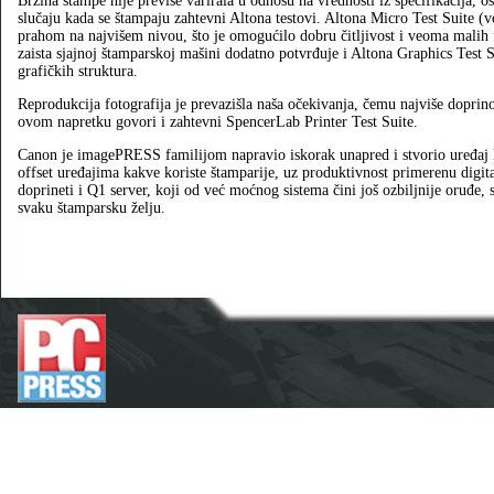
Brzina štampe nije previše varirala u odnosu na vrednosti iz specifikacija, o
slučaju kada se štampaju zahtevni Altona testovi. Altona Micro Test Suite (v
prahom na najvišem nivou, što je omogućilo dobru čitljivost i veoma malih fo
zaista sjajnoj štamparskoj mašini dodatno potvrđuje i Altona Graphics Test S
grafičkih struktura.
Reprodukcija fotografija je prevazišla naša očekivanja, čemu najviše doprino
ovom napretku govori i zahtevni SpencerLab Printer Test Suite.
Canon je imagePRESS familijom napravio iskorak unapred i stvorio uređaj k
offset uređajima kakve koriste štamparije, uz produktivnost primerenu dig
doprineti i Q1 server, koji od već moćnog sistema čini još ozbiljnije oruđe,
svaku štamparsku želju.