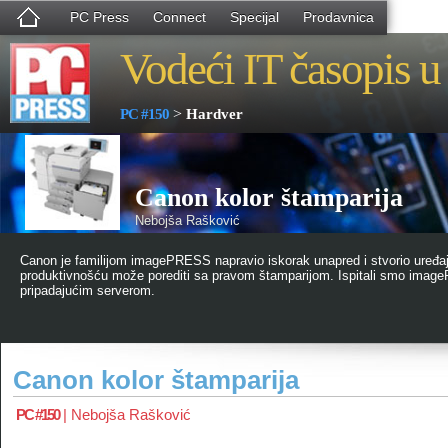
PC Press
Connect
Specijal
Prodavnica
Vodeći IT časopis u 
>
PC #150
Hardver
Canon kolor štamparija
Nebojša Rašković
Canon je familijom imagePRESS napravio iskorak unapred i stvorio uređaj 
produktivnošću može porediti sa pravom štamparijom. Ispitali smo imag
pripadajućim serverom.
Canon kolor štamparija
PC #150
|
Nebojša Rašković