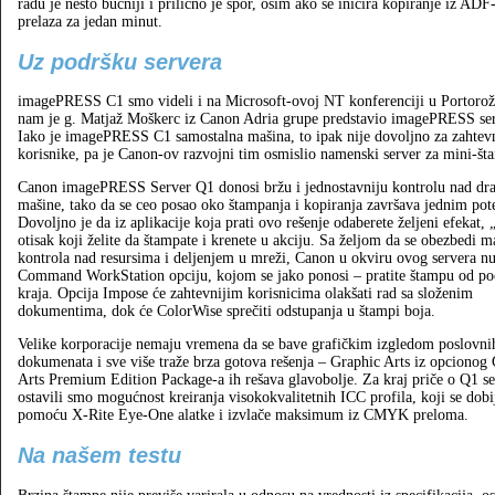
radu je nešto bučniji i prilično je spor, osim ako se inicira kopiranje iz ADF-
prelaza za jedan minut.
Uz podršku servera
imagePRESS C1 smo videli i na Microsoft-ovoj NT konferenciji u Portorož
nam je g. Matjaž Moškerc iz Canon Adria grupe predstavio imagePRESS se
Iako je imagePRESS C1 samostalna mašina, to ipak nije dovoljno za zahtev
korisnike, pa je Canon-ov razvojni tim osmislio namenski server za mini-šta
Canon imagePRESS Server Q1 donosi bržu i jednostavniju kontrolu nad dr
mašine, tako da se ceo posao oko štampanja i kopiranja završava jednim po
Dovoljno je da iz aplikacije koja prati ovo rešenje odaberete željeni efekat, 
otisak koji želite da štampate i krenete u akciju. Sa željom da se obezbedi 
kontrola nad resursima i deljenjem u mreži, Canon u okviru ovog servera n
Command WorkStation opciju, kojom se jako ponosi – pratite štampu od po
kraja. Opcija Impose će zahtevnijim korisnicima olakšati rad sa složenim
dokumentima, dok će ColorWise sprečiti odstupanja u štampi boja.
Velike korporacije nemaju vremena da se bave grafičkim izgledom poslovni
dokumenata i sve više traže brza gotova rešenja – Graphic Arts iz opcionog
Arts Premium Edition Package-a ih rešava glavobolje. Za kraj priče o Q1 s
ostavili smo mogućnost kreiranja visokokvalitetnih ICC profila, koji se dobi
pomoću X-Rite Eye-One alatke i izvlače maksimum iz CMYK preloma.
Na našem testu