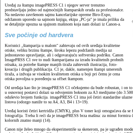
Uređaj za štampu imagePRESS C1 i njegov server trenutno
predstavljaju jedno od najmoćnijih štamparskih oruđa za profesionalce.
Na nedavno završenom sajmu kancelarijske opreme Biro-Expo,
održanom uporedo sa sajmom knjiga, ekipa „PC-ja“ je imala priliku da
se detaljnije upozna sa sjajnom mašinom koja nam dolazi iz Canon-a.
Sve počinje od hardvera
Korisnici „štamparija u malom“ zahtevaju od ovih uređaja kvalitetne
otiske, veliku brzinu štampe, široku lepezu podržanih medija uz
jednostavno upravljanje, ali i odgovarajuću softversku podršku. Canon
ImagePRSS C1 sve to nudi štamparijama za izradu kvalitetnih probnih
otisaka, za potrebe štampe manjih tiraža zahtevnih ilustracija, foto-
kreacija i drugih publikacija. C1 je, dakle, namenjen štampi umerenih
tiraža, a izdvaja se visokim kvalitetom otiska u boji pri čemu je cena
otiska povoljna u poređenju sa offset štampom.
Od uređaja kao što je imagePRESS C1 očekujemo da bude robustan, i on to 
u osnovnoj postavci dolazi sa odvojenim boksom za A3 medijume (do 3.500 li
oduševio brojem funkcija. imagePRESS C1 ima još četiri standardne ulazne
listova (odozgo naniže to su A4, A3, B4 i 13×19).
Uređaj koristi četiri kertridža (CMYK), plus V toner koji omogućava da se for
fotografija. Treba li reći da je imagePRESS brza mašina: za minut formira 
kolornih znatno manji (14).
Canon nije želeo mnogo da eksperimentiše sa skenerom, pa je ugrađen mode