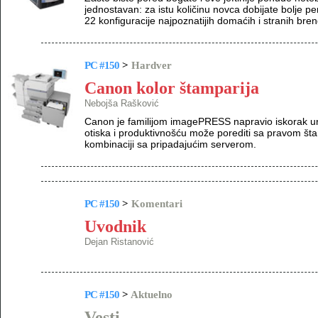
jednostavan: za istu količinu novca dobijate bolje p
22 konfiguracije najpoznatijih domaćih i stranih bren
PC #150
>
Hardver
Canon kolor štamparija
Nebojša Rašković
Canon je familijom imagePRESS napravio iskorak unap
otiska i produktivnošću može porediti sa pravom š
kombinaciji sa pripadajućim serverom.
PC #150
>
Komentari
Uvodnik
Dejan Ristanović
PC #150
>
Aktuelno
Vesti