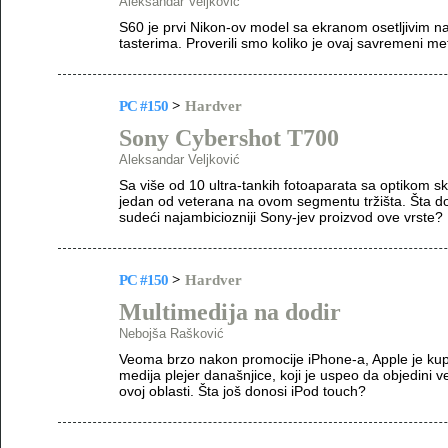
Aleksandar Veljković
S60 je prvi Nikon-ov model sa ekranom osetljivim na 
tasterima. Proverili smo koliko je ovaj savremeni me
PC #150
>
Hardver
Sony Cybershot T700
Aleksandar Veljković
Sa više od 10 ultra-tankih fotoaparata sa optikom s
jedan od veterana na ovom segmentu tržišta. Šta do
sudeći najambiciozniji Sony-jev proizvod ove vrste?
PC #150
>
Hardver
Multimedija na dodir
Nebojša Rašković
Veoma brzo nakon promocije iPhone-a, Apple je kup
medija plejer današnjice, koji je uspeo da objedini ve
ovoj oblasti. Šta još donosi iPod touch?