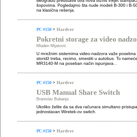
Beogradu predstavili dva nova biznis inkjet štampač
šopovima. Pogledajmo šta nude modeli B-300 i B-50
na klasična rešenja.
PC #150
>
Hardver
Pokretni storage za video nadzo
Mladen Mijatović
U mrežnim sistemima video-nadzora važe posebna p
storidž treba, recimo, smestiti u autobus. To nameć
MR3140-M na poseban način ispunjava...
PC #150
>
Hardver
USB Manual Share Switch
Branislav Bubanja
Ukoliko želite da sa dva računara simultano prist
jednostavan Wiretek-ov switch.
PC #150
>
Hardver