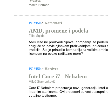
Marko Herman
PC #150
>
Komentari
AMD, promene i podela
Filip Majkić
AMD više ne proizvodi čipove! Kompanija se podelila 
drugi će se baviti njihovom proizvodnjom, pri čemu 
tradicije. Šta je prinudilo kompaniju sa velikim ambi
licencom na ovako radikalne mere?
PC #150
>
Hardver
Intel Core i7 - Nehalem
Miloš Stamenković
Core i7 Nehalem predstavlja novu generaciju Intel
i radnim stanicama. Ovi procesori su već dostupni na
detaljno testiramo.