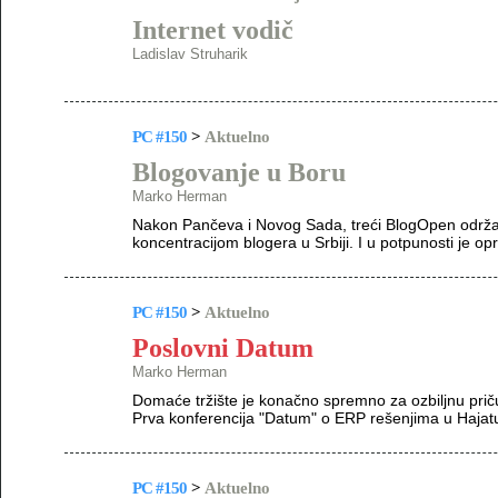
Internet vodič
Ladislav Struharik
PC #150
>
Aktuelno
Blogovanje u Boru
Marko Herman
Nakon Pančeva i Novog Sada, treći BlogOpen održan
koncentracijom blogera u Srbiji. I u potpunosti je op
PC #150
>
Aktuelno
Poslovni Datum
Marko Herman
Domaće tržište je konačno spremno za ozbiljnu prič
Prva konferencija "Datum" o ERP rešenjima u Hajatu
PC #150
>
Aktuelno