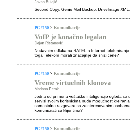
Jovan Bulajić
Second Copy, Genie Mail Backup, DriveImage XML,
PC #150
>
Komunikacije
VoIP je konačno legalan
Dejan Ristanović
Nedavnim odlukama RATEL-a Internet telefoniranje ko
toga Telekom morati značajnije da snizi cene?
PC #150
>
Komunikacije
Vreme virtuelnih klonova
Mariana Perak
Jedna od primena veštačke inteligencije ogleda se 
servisi svojim korisnicima nude mogućnost kreiranja i
samostalno razgovara sa zainteresovanim osobama gl
komunicirati sa klijentima?
PC #150
>
Komunikacije