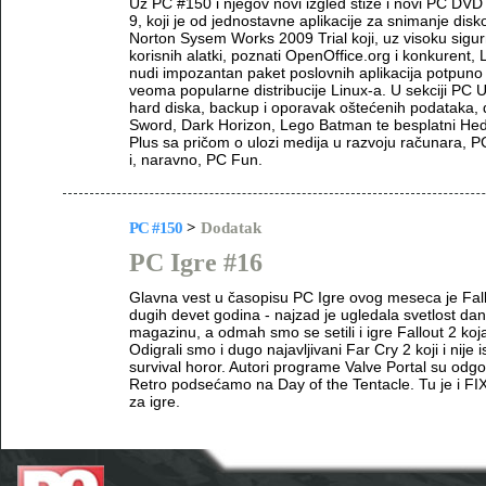
Uz PC #150 i njegov novi izgled stiže i novi PC DVD
9, koji je od jednostavne aplikacije za snimanje dis
Norton Sysem Works 2009 Trial koji, uz visoku sigur
korisnih alatki, poznati OpenOffice.org i konkurent,
nudi impozantan paket poslovnih aplikacija potpuno
veoma popularne distribucije Linux-a. U sekciji PC 
hard diska, backup i oporavak oštećenih podataka, 
Sword, Dark Horizon, Lego Batman te besplatni Hed
Plus sa pričom o ulozi medija u razvoju računara, 
i, naravno, PC Fun.
PC #150
>
Dodatak
PC Igre #16
Glavna vest u časopisu PC Igre ovog meseca je Fallou
dugih devet godina - najzad je ugledala svetlost dana
magazinu, a odmah smo se setili i igre Fallout 2 koj
Odigrali smo i dugo najavljivani Far Cry 2 koji i nij
survival horor. Autori programe Valve Portal su odgov
Retro podsećamo na Day of the Tentacle. Tu je i FI
za igre.