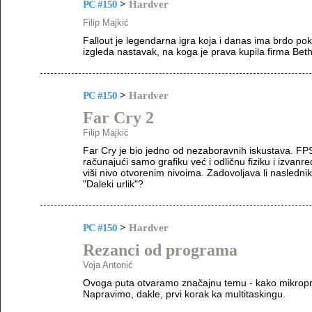
PC #150
>
Hardver
Filip Majkić
Fallout je legendarna igra koja i danas ima brdo po
izgleda nastavak, na koga je prava kupila firma Be
PC #150
>
Hardver
Far Cry 2
Filip Majkić
Far Cry je bio jedno od nezaboravnih iskustava. FPS 
računajući samo grafiku već i odličnu fiziku i izvan
viši nivo otvorenim nivoima. Zadovoljava li naslednik
"Daleki urlik"?
PC #150
>
Hardver
Rezanci od programa
Voja Antonić
Ovoga puta otvaramo značajnu temu - kako mikropro
Napravimo, dakle, prvi korak ka multitaskingu.