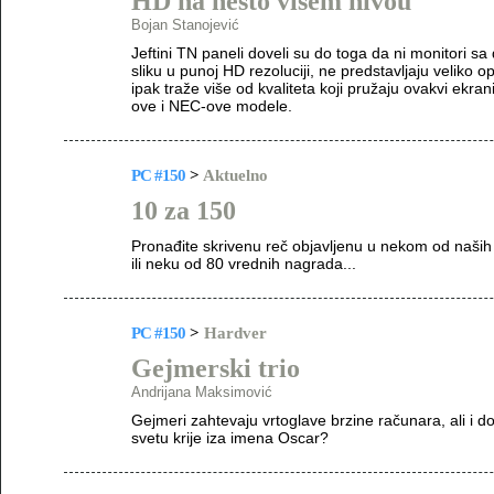
HD na nešto višem nivou
Bojan Stanojević
Jeftini TN paneli doveli su do toga da ni monitori s
sliku u punoj HD rezoluciji, ne predstavljaju veliko o
ipak traže više od kvaliteta koji pružaju ovakvi ekr
ove i NEC-ove modele.
PC #150
>
Aktuelno
10 za 150
Pronađite skrivenu reč objavljenu u nekom od naših 
ili neku od 80 vrednih nagrada...
PC #150
>
Hardver
Gejmerski trio
Andrijana Maksimović
Gejmeri zahtevaju vrtoglave brzine računara, ali i d
svetu krije iza imena Oscar?