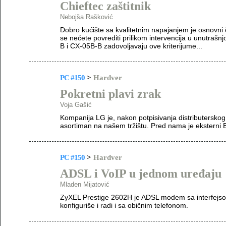
Chieftec zaštitnik
Nebojša Rašković
Dobro kućište sa kvalitetnim napajanjem je osnovni čin
se nećete povrediti prilikom intervencija u unutrašn
B i CX-05B-B zadovoljavaju ove kriterijume...
PC #150
>
Hardver
Pokretni plavi zrak
Voja Gašić
Kompanija LG je, nakon potpisivanja distributersko
asortiman na našem tržištu. Pred nama je eksterni
PC #150
>
Hardver
ADSL i VoIP u jednom uređaju
Mladen Mijatović
ZyXEL Prestige 2602H je ADSL modem sa interfejsom
konfiguriše i radi i sa običnim telefonom.