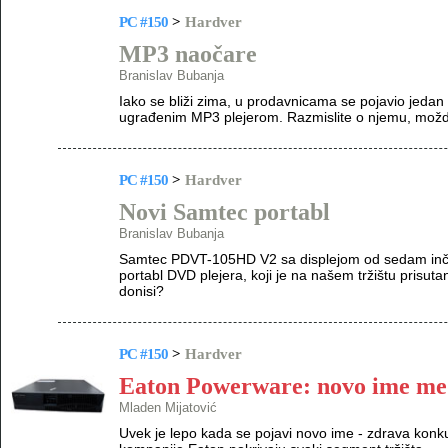
PC #150
>
Hardver
MP3 naočare
Branislav Bubanja
Iako se bliži zima, u prodavnicama se pojavio jedan 
ugrađenim MP3 plejerom. Razmislite o njemu, možda 
PC #150
>
Hardver
Novi Samtec portabl
Branislav Bubanja
Samtec PDVT-105HD V2 sa displejom od sedam inča 
portabl DVD plejera, koji je na našem tržištu prisut
donisi?
PC #150
>
Hardver
Eaton Powerware: novo ime m
Mladen Mijatović
Uvek je lepo kada se pojavi novo ime - zdrava konku