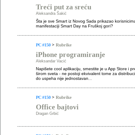
Treći put za sreću
Aleksandra Šakić
Šta je sve Smart iz Novog Sada prikazao korisnicima s
manifestaciji Smart Day na Fruškoj gori?
PC #150
>
Rubrike
iPhone programiranje
Aleksandar Vacić
Napišete cool aplikaciju, smestite je u App Store i p
širom sveta - ne postoji ekvivalent tome za distribucij
do uspeha nije jednostavan...
PC #150
>
Rubrike
Office bajtovi
Dragan Grbić