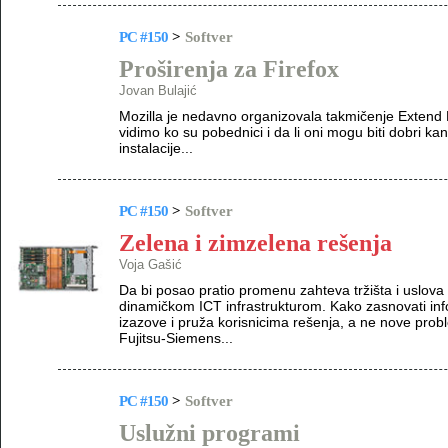
PC #150
>
Softver
Proširenja za Firefox
Jovan Bulajić
Mozilla je nedavno organizovala takmičenje Extend Fi
vidimo ko su pobednici i da li oni mogu biti dobri ka
instalacije...
PC #150
>
Softver
Zelena i zimzelena rešenja
Voja Gašić
Da bi posao pratio promenu zahteva tržišta i uslov
dinamičkom ICT infrastrukturom. Kako zasnovati inf
izazove i pruža korisnicima rešenja, a ne nove pro
Fujitsu-Siemens...
PC #150
>
Softver
Uslužni programi