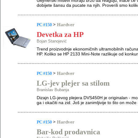
Gejmerski miševi moraju brzo da reaguju, inače će 
dobijete šansu da pucate na njih. Proverili smo koli
PC #150
>
Hardver
Devetka za HP
Bojan Stanojević
Trend proizvodnje ekonomičnih ultramobilnih računar
HP. Koliko se HP 2133 Mini-Note razlikuje od konku
PC #150
>
Hardver
LG-jev plejer sa stilom
Branislav Bubanja
Dizajn LG-jevog plejera DVS450H je originalan - mo
ga i okačiti na zid. Još je zanimljivije to što on mož
PC #150
>
Hardver
Bar-kod prodavnica