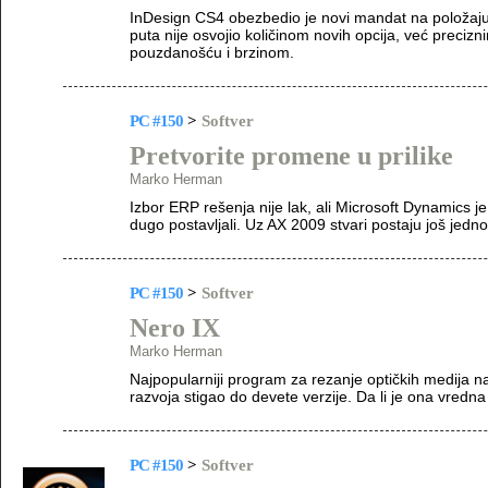
InDesign CS4 obezbedio je novi mandat na položaj
puta nije osvojio količinom novih opcija, već preciz
pouzdanošću i brzinom.
PC #150
>
Softver
Pretvorite promene u prilike
Marko Herman
Izbor ERP rešenja nije lak, ali Microsoft Dynamics 
dugo postavljali. Uz AX 2009 stvari postaju još jednos
PC #150
>
Softver
Nero IX
Marko Herman
Najpopularniji program za rezanje optičkih medija 
razvoja stigao do devete verzije. Da li je ona vredna
PC #150
>
Softver