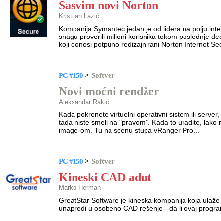
Sasvim novi Norton
Kristijan Lazić
Kompanija Symantec jedan je od lidera na polju inte
snagu proverili milioni korisnika tokom poslednje dec
koji donosi potpuno redizajnirani Norton Internet Se
PC #150
>
Softver
Novi moćni rendžer
Aleksandar Rakić
Kada pokrenete virtuelni operativni sistem ili serve
tada niste smeli na "pravom". Kada to uradite, lako 
image-om. Tu na scenu stupa vRanger Pro...
PC #150
>
Softver
Kineski CAD adut
Marko Herman
GreatStar Software je kineska kompanija koja ulaže 
unapredi u osobeno CAD rešenje - da li ovaj prog