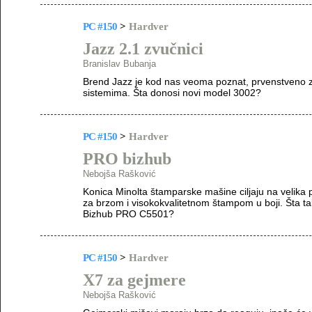
PC #150
>
Hardver
Jazz 2.1 zvučnici
Branislav Bubanja
Brend Jazz je kod nas veoma poznat, prvenstveno za
sistemima. Šta donosi novi model 3002?
PC #150
>
Hardver
PRO bizhub
Nebojša Rašković
Konica Minolta štamparske mašine ciljaju na velika 
za brzom i visokokvalitetnom štampom u boji. Šta 
Bizhub PRO C5501?
PC #150
>
Hardver
X7 za gejmere
Nebojša Rašković