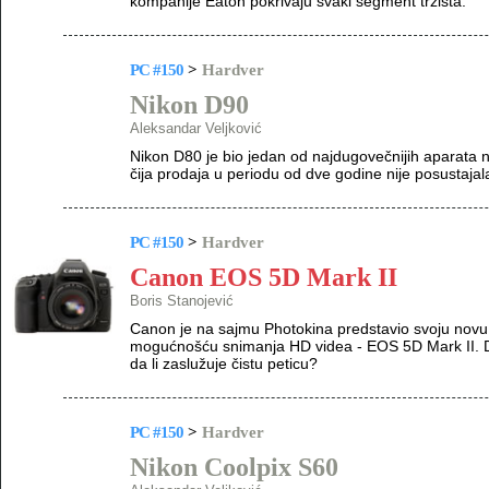
kompanije Eaton pokrivaju svaki segment tržišta.
PC #150
>
Hardver
Nikon D90
Aleksandar Veljković
Nikon D80 je bio jedan od najdugovečnijih aparata 
čija prodaja u periodu od dve godine nije posustajal
PC #150
>
Hardver
Canon EOS 5D Mark II
Boris Stanojević
Canon je na sajmu Photokina predstavio svoju novu 
mogućnošću snimanja HD videa - EOS 5D Mark II. Da 
da li zaslužuje čistu peticu?
PC #150
>
Hardver
Nikon Coolpix S60