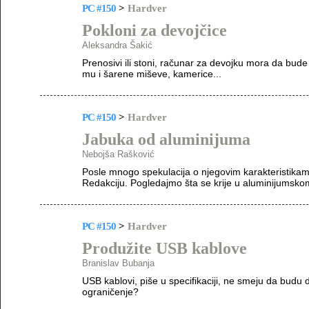
PC #150
>
Hardver
Pokloni za devojčice
Aleksandra Šakić
Prenosivi ili stoni, računar za devojku mora da bude
mu i šarene miševe, kamerice...
PC #150
>
Hardver
Jabuka od aluminijuma
Nebojša Rašković
Posle mnogo spekulacija o njegovim karakteristikam
Redakciju. Pogledajmo šta se krije u aluminijumskom
PC #150
>
Hardver
Produžite USB kablove
Branislav Bubanja
USB kablovi, piše u specifikaciji, ne smeju da budu
ograničenje?