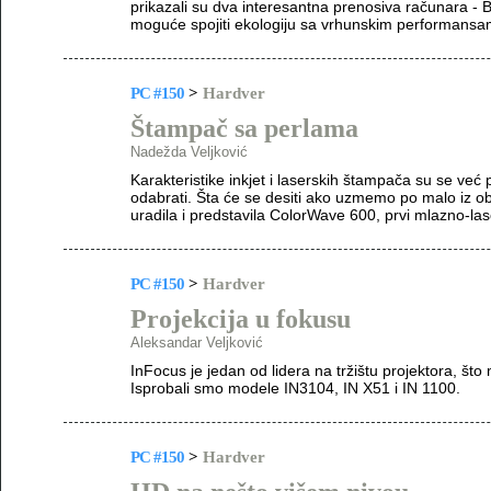
prikazali su dva interesantna prenosiva računara -
moguće spojiti ekologiju sa vrhunskim performans
PC #150
>
Hardver
Štampač sa perlama
Nadežda Veljković
Karakteristike inkjet i laserskih štampača su se već p
odabrati. Šta će se desiti ako uzmemo po malo iz o
uradila i predstavila ColorWave 600, prvi mlazno-la
PC #150
>
Hardver
Projekcija u fokusu
Aleksandar Veljković
InFocus je jedan od lidera na tržištu projektora, š
Isprobali smo modele IN3104, IN X51 i IN 1100.
PC #150
>
Hardver