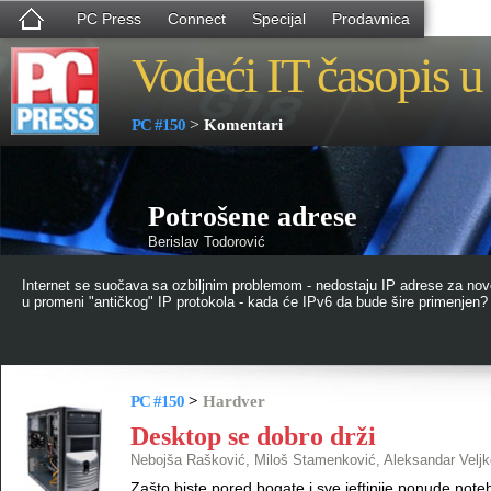
PC Press
Connect
Specijal
Prodavnica
Vodeći IT časopis u 
>
PC #150
Komentari
Potrošene adrese
Berislav Todorović
Internet se suočava sa ozbiljnim problemom - nedostaju IP adrese za nov
u promeni "antičkog" IP protokola - kada će IPv6 da bude šire primenjen
PC #150
>
Hardver
Desktop se dobro drži
Nebojša Rašković, Miloš Stamenković, Aleksandar Veljk
Zašto biste pored bogate i sve jeftinije ponude not