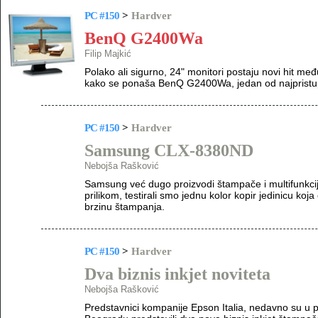
PC #150
>
Hardver
BenQ G2400Wa
Filip Majkić
Polako ali sigurno, 24" monitori postaju novi hit međ
kako se ponaša BenQ G2400Wa, jedan od najpristupač
PC #150
>
Hardver
Samsung CLX-8380ND
Nebojša Rašković
Samsung već dugo proizvodi štampače i multifunkci
prilikom, testirali smo jednu kolor kopir jedinicu koja 
brzinu štampanja.
PC #150
>
Hardver
Dva biznis inkjet noviteta
Nebojša Rašković
Predstavnici kompanije Epson Italia, nedavno su u 