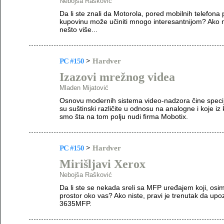
Nebojša Rašković
Da li ste znali da Motorola, pored mobilnih telefon
kupovinu može učiniti mnogo interesantnijom? Ako n
nešto više...
PC #150
>
Hardver
Izazovi mrežnog videa
Mladen Mijatović
Osnovu modernih sistema video-nadzora čine specij
su suštinski različite u odnosu na analogne i koje iz
smo šta na tom polju nudi firma Mobotix.
PC #150
>
Hardver
Mirišljavi Xerox
Nebojša Rašković
Da li ste se nekada sreli sa MFP uređajem koji, osi
prostor oko vas? Ako niste, pravi je trenutak da u
3635MFP.