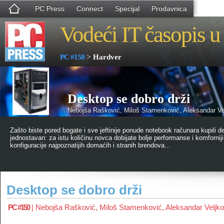
PC Press
Connect
Specijal
Prodavnica
Vodeći IT časopis u 
>
PC #150
Hardver
Desktop se dobro drži
Nebojša Rašković, Miloš Stamenković, Aleksandar Ve
Zašto biste pored bogate i sve jeftinije ponude notebook računara kupili 
jednostavan: za istu količinu novca dobijate bolje performanse i komfornij
konfiguracije najpoznatijih domaćih i stranih brendova...
Desktop se dobro drži
PC #150
|
Nebojša Rašković
,
Miloš Stamenković
,
Aleksandar Veljko