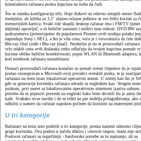
konstruktora računara prema kupcima ne treba da čudi.
Što se ostatka konfiguracije tiče, flopi diskovi su odavno ustupili mesto fl
medijima, ali ležišta za 3,5" ulazno-izlazne jedinice se sve češće koriste za č
memorijskih kartica. Svaki iole skuplji desktop računar ima i FM/TV tjuner
daljinski upravljač, a ni bežične tastature i miševi nisu retkost. DVD-RW ur
podrazumeva (primećujemo da popularnost Pioneer-ovih uređaja polako jenj
napreduju Sony i NEC), a što je viša cena, veća je i verovatnoća da ćete dobi
Blu-ray čitač (ređe i Blu-ray pisač). Neobično je da se proizvođači računara
vrlo niskih cena ovih dodataka retko odlučuju da svojim kupcima ponude vr
korisne oblike bežične konektivnosti, poput WLAN ili Bluetooth adaptera, k
kod notebook računara nezaobilazni.
Domaći proizvođači računara konačno su postali svesni činjenice da je srpski
postao ravnopravan u Microsoft-ovoj porodici svetskih jezika, te je značajan
računara na testu imao lokalizovan operativni sistem. U zemlji kao što je Srb
gde su generacije korisnika računara odrasle sa engleskim kao "drugim mat
jezikom, prvi susret sa lokalizovanim operativnim sistemom izaziva zabunu 
potrebu da se pojmovi prevedu na engleski kako biste shvatili šta je autor ht
kaže. Svakako stvar navike i da se rešiti uz par nedelja prilagođavanja, ako s
odlučni u nameri da računar napokon počnete da koristite na maternjem jezik
U tri kategorije
Računare na testu smo podelili u tri kategorije, prema nameni odnosno ciljn
grupi korisnika. Ova podela u načelu diktira i cenovni raspon, mada nije stri
Poslovni računari su najjeftiniji - hardverske potrebe su tu najmanje, ali su