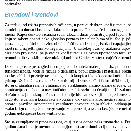
optimalno.
Brendovi i trendovi
Za razliku od tržišta prenosivih računara, u ponudi desktop konfiguracija jo
dominiraju domaći brendovi, iako je bilo predviđanja da će i u tom segment
imena. Kupci desktop računara svaki uloženi dinar posmatraju pod lupom, te 
koju sa sobom donosi neko globalno poznato ime plate bitno više. Što je još
pouzdanog - jeftinim "bezimenim" kućištima sa Dalekog Istoka i napajanjim
mesta ni u najjeftinijim konfiguracijama. U žestokoj tržišnoj utakmici uspe
dizajnom proizvoda, pa je većina konfiguracija na ovom uporednom testu s
renomiranih svetskih proizvođača (dominira Cooler Master), najčešće brendi
Dakle, napredak je očigledan i u pogledu kvaliteta materijala i dizajna, ali i
funkcionalnosti. Vodi se računa o detaljima, poput izgleda i materijala predn
maske, oblika i pozicije tastera, signalnih lampica i konektora na kućištu ka
pristup USB utičnicama bio što komforniji. Dobro dođu i futuristički detalj
što su originalna rešenja vratanaca koja zaklanjaju ulazno-izlazne uređaje, u
dominaciju crne boje sa mestimičnim metalik-srebrnim detaljima. U svako
slučaju, dizajn desktop računara nikad nije bio raznovrsniji i manje konvenc
nego što je danas, a konstrukcija kućišta i tok vazduha kroz njega su sistem
otvora i pravilno raspoređenih ventilatora dovedeni do perfekcije, otklanjaju
svaku brigu o mogućem pregrevanju komponenti, a sve to bez (do pre nekol
godina uobičajene) buke ventilatora.
Što se zastupljenosti procesora tiče, ovaj test je doneo neka iznenađenja. Pre
godinu dana Intel je novom tehnologijom ostvario dominaciju kakvu odavno