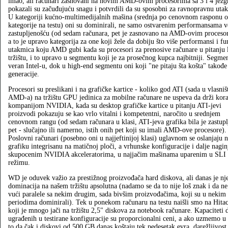
imao, ali računari zasnovani na novim AMD-ovim procesorima sa 3 i 4 jezg
pokazali su začuđujuću snagu i potvrdili da su sposobni za ravnopravnu uta
U kategoriji kućno-multimedijalnih mašina (srednja po cenovnom rasponu o
kategorije na testu) oni su dominirali, ne samo ostvarenim performansama v
zastupljenošću (od sedam računara, pet je zasnovano na AMD-ovim proceso
a to je upravo kategorija za one koji žele da dobiju što više performansi i f
utakmica koju AMD gubi kada su procesori za prenosive računare u pitanju l
tržištu, i to upravo u segmentu koji je za prosečnog kupca najbitniji. Segme
veran Intel-u, dok u high-end segmentu oni koji "ne pitaju šta košta" takođe
generacije.
Procesori su preslikani i na grafičke kartice - koliko god ATI (sada u vlasniš
AMD-a) na tržištu GPU jedinica za mobilne računare ne uspeva da drži kora
kompanijom NVIDIA, kada su desktop grafičke kartice u pitanju ATI-jevi
proizvodi pokazuju se kao vrlo vitalni i kompetentni, naročito u srednjem
cenovnom rangu (od sedam računara u klasi, ATI-jeva grafika bila je zastupl
pet - slučajno ili namerno, istih onih pet koji su imali AMD-ove procesore).
Poslovni računari (posebno oni u najjeftinijoj klasi) uglavnom se oslanjaju 
grafiku integrisanu na matičnoj ploči, a vrhunske konfiguracije i dalje nagin
skupocenim NVIDIA akceleratorima, u najjačim mašinama uparenim u SLI
režimu.
WD je oduvek važio za prestižnog proizvođača hard diskova, ali danas je nj
dominacija na našem tržištu apsolutna (nadamo se da to nije loš znak i da ne
vući paralele sa nekim drugim, sada bivšim proizvođačima, koji su u nekim
periodima dominirali). Tek u ponekom računaru na testu naišli smo na Hitac
koji je mnogo jači na tržištu 2,5" diskova za notebook računare. Kapaciteti 
ugrađenih u testirane konfiguracije su proporcionalni ceni, a ako uzmemo u
to da čak i diskovi od 500 GB danas koštaju tek pedesetak evra, darežljivost