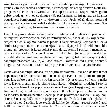
Analitičari su još pre nekoliko godina predvideli pomeranje IT tržišta ka
prenosivim računarima i odumiranje koncepcije klasičnog desktop računara.
prognoze su se delom ostvarile, ali desktop računari se i krajem 2008. godin
dobro prodaju - oni još uvek nude više performansi za isti novac, uz kvalitet
pouzdanost komponenti na vrlo visokom nivou. Proizvođači danas moraju d
poštuju vrlo visoke standarde kvaliteta da bi kupca ubedili da glomaznu "ka
zameni elegantnijim, firmiranim prenosivim računarom.
Era u kojoj smo bili sami svoji majstori, šetajući od prodavca do prodavca i
skupljajući komponente za ono što zamišljamo da je idealan PC koji ćemo
svojeručno da sklopimo, davno je prošla. Overklokovanje komponenti, neka
široko rasprostranjeno među entuzijastima, smišljanje kako da efikasno ohl
pregrejani procesor iz koga pokušavamo da izvučemo i poslednji megaherc,
odavno je preraslo u "nauku" kojom se bavi malobrojna elita poznavalaca 
i ostalih alternativnih vidova hlađenja. Sve to je izgubilo na značaju (i) zbo
današnjih procesora sa 2, 3, 4 i više jezgara - komforan rad i igranje danas j
moguće i sa bezbednim, fabrički preporučenim vrednostima parametara.
Očekivanja današnjih kupaca idu drugim smerovima - oni žele da uđu u radn
kupe nešto što će dobro da radi, a da u slučaju eventualnih problema imaju
pouzdan, dobro opremljen i stručan servis koji će probleme otkloniti u naj
roku. Dakle, brendiranje je bitnije nego ikada - ključni su, prodajna i servis
mreža, ime firme koja je potpisala računar kao garant njegovog pouzdanog 
Na modele ugrađenih komponenti kupac retko obraća pažnju, što naravno ne
da je sastav računara nebitan - očekuje se da proizvođač izabere i sklopi po
sistem, što se najčešće meri trajanjem garancije. Doduše, i to treba gledati r
- garancija od 5 godina lepo zvuči, ali koliko će računar vredeti posle 5 godi
koliko ga uopšte ima smisla servisirati? Zato nam trogodišnja garancija zvuč