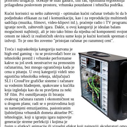
prioriteti drugačiji: očekuje se mali gabarit, tihi rad, optimalna ergonomija
prilagođena poslovnom prostoru, vrhunska pouzdanost i tehnička podrška.
Kućni korisnici su nešto zahtevniji - optimalan kućni računar trebalo bi da 
podjednako efikasan za rad i komunikaciju, kao i za reprodukciju multimedi
sadržaja (muzika, filmovi, video-klipovi itd.), praćenje radio i TV programa
igranje novih, zahtevnih igara. Dakle, u ovoj kategoriji je idealan balans
mogućnosti najbitniji, ali je isto tako bitno da nijedna od komponenti svojo
cenom ne iskoči iz realističnih okvira sume koju je kućni korisnik spreman 
izdvoji. To je ono što zovemo "pristojan računar po razumnoj ceni".
Treća i najraskošnija kategorija nazvana je
high-end gaming - tu se proizvođači bore za
tehnološki prestiž i vrhunske performanse
kakve su još uvek neostvarive na prenosnim
računarima, bez mnogo ograničenja kada je
cena u pitanju. U ovoj kategoriji videli smo
egzotična tehnološka rešenja, uključujući
SLI i CrossFire grafičke sisteme i računare
sa vodenim hlađenjem, spakovane u kućišta
koja izgledaju kao da su pravljena za neki
SF film. Pri osmišljavanju ili biranju
ovakvog računara razum i ekonomičnost su
u drugom planu; radi se o proizvodima koji
su namenjeni entuzijastima, pasioniranim
ljubiteljima vrhunskih dometa aktuelne PC
tehnologije, koji u igranju igara najnovije
generacije streme perfekciji i kojima je
frejm u glatkoći animacije ili vizuelni efekat koji najnoviji akceleratori o