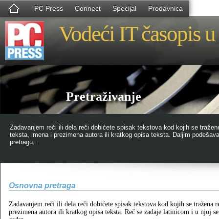
PC Press
Connect
Specijal
Prodavnica
Vodeći IT časopis u 
Pretraživanje
Zadavanjem reči ili dela reči dobićete spisak tekstova kod kojih se tražen
teksta, imena i prezimena autora ili kratkog opisa teksta. Daljim podeša
pretragu...
Osnovna pretraga
Zadavanjem reči ili dela reči dobićete spisak tekstova kod kojih se tražena r
prezimena autora ili kratkog opisa teksta. Reč se zadaje latinicom i u njoj 