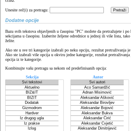
ccdsz.
Unesite reč(i) za pretragu:
Dodatne opcije
Bazu svih tekstova objavljenih u časopisu "PC" možete da pretražujete i po
sekcijama u časopisu. Izaberite željene odrednice u jednoj ili više lista, tako
želite.
Ako ste u sve tri kategorije izabrali po neku opciju, rezultat pretraživanja je 
Ako ste izabrali više opcija u okviru jedne kategorije, rezultat pretraživanja
opcija iz te kategorije.
Kombinujte vašu pretragu sa nekom od predefinisanih opcija:
Sekcija
Autor