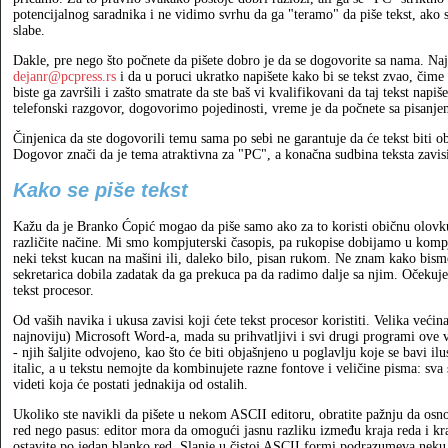
potencijalnog saradnika i ne vidimo svrhu da ga "teramo" da piše tekst, ako s
slabe.
Dakle, pre nego što počnete da pišete dobro je da se dogovorite sa nama. Naj
dejanr@pcpress.rs
i da u poruci ukratko napišete kako bi se tekst zvao, čime
biste ga završili i zašto smatrate da ste baš vi kvalifikovani da taj tekst napi
telefonski razgovor, dogovorimo pojedinosti, vreme je da počnete sa pisanje
Činjenica da ste dogovorili temu sama po sebi ne garantuje da će tekst biti ob
Dogovor znači da je tema atraktivna za "PC", a konačna sudbina teksta zavis
Kako se piše tekst
Kažu da je Branko Ćopić mogao da piše samo ako za to koristi običnu olovku
različite načine. Mi smo kompjuterski časopis, pa rukopise dobijamo u kompju
neki tekst kucan na mašini ili, daleko bilo, pisan rukom. Ne znam kako bism
sekretarica dobila zadatak da ga prekuca pa da radimo dalje sa njim. Očekuje s
tekst procesor.
Od vaših navika i ukusa zavisi koji ćete tekst procesor koristiti. Velika većin
najnoviju) Microsoft Word-a, mada su prihvatljivi i svi drugi programi ove 
- njih šaljite odvojeno, kao što će biti objašnjeno u poglavlju koje se bavi il
italic, a u tekstu nemojte da kombinujete razne fontove i veličine pisma: sva 
videti koja će postati jednakija od ostalih.
Ukoliko ste navikli da pišete u nekom ASCII editoru, obratite pažnju da osno
red nego pasus: editor mora da omogući jasnu razliku između kraja reda i kr
ostavite po jedan blanko red. Slanje u čistoj ASCII formi podrazumeva neku