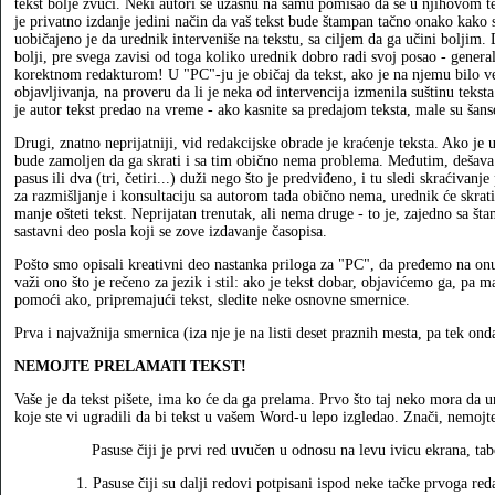
tekst bolje zvuči. Neki autori se užasnu na samu pomisao da se u njihovom t
je privatno izdanje jedini način da vaš tekst bude štampan tačno onako kako 
uobičajeno je da urednik interveniše na tekstu, sa ciljem da ga učini boljim. Da
bolji, pre svega zavisi od toga koliko urednik dobro radi svoj posao - genera
korektnom redakturom! U "PC"-ju je običaj da tekst, ako je na njemu bilo ve
objavljivanja, na proveru da li je neka od intervencija izmenila suštinu tekst
je autor tekst predao na vreme - ako kasnite sa predajom teksta, male su šans
Drugi, znatno neprijatniji, vid redakcijske obrade je kraćenje teksta. Ako je 
bude zamoljen da ga skrati i sa tim obično nema problema. Međutim, dešava s
pasus ili dva (tri, četiri...) duži nego što je predviđeno, i tu sledi skraćiv
za razmišljanje i konsultaciju sa autorom tada obično nema, urednik će skrati
manje ošteti tekst. Neprijatan trenutak, ali nema druge - to je, zajedno sa 
sastavni deo posla koji se zove izdavanje časopisa.
Pošto smo opisali kreativni deo nastanka priloga za "PC", da pređemo na on
važi ono što je rečeno za jezik i stil: ako je tekst dobar, objavićemo ga, pa
pomoći ako, pripremajući tekst, sledite neke osnovne smernice.
Prva i najvažnija smernica (iza nje je na listi deset praznih mesta, pa tek onda
NEMOJTE PRELAMATI TEKST!
Vaše je da tekst pišete, ima ko će da ga prelama. Prvo što taj neko mora da 
koje ste vi ugradili da bi tekst u vašem Word-u lepo izgledao. Znači, nemojte
Pasuse čiji je prvi red uvučen u odnosu na levu ivicu ekrana, ta
1. Pasuse čiji su dalji redovi potpisani ispod neke tačke prvoga red