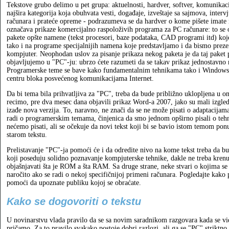
Tekstove grubo delimo u pet grupa: aktuelnosti, hardver, softver, komunikaci
najšira kategorija koja obuhvata vesti, događaje, izveštaje sa sajmova, interv
računara i prateće opreme - podrazumeva se da hardver o kome pišete imate n
označava prikaze komercijalno raspoloživih programa za PC računare: to se
pakete opšte namene (tekst procesori, baze podataka, CAD programi itd) ko
tako i na programe specijalnijih namena koje predstavljamo i da bismo preze
kompjuter. Neophodan uslov za pisanje prikaza nekog paketa je da taj paket p
objavljujemo u "PC"-ju: ubrzo ćete razumeti da se takav prikaz jednostavno 
Programerske teme se bave kako fundamentalnim tehnikama tako i Windows
centru bloka posvećenog komunikacijama Internet.
Da bi tema bila prihvatljiva za "PC", treba da bude približno uklopljena u 
recimo, pre dva mesec dana objavili prikaz Word-a 2007, jako su mali izgl
izađe nova verzija. To, naravno, ne znači da se ne može pisati o adaptacija
radi o programerskim temama, činjenica da smo jednom opširno pisali o tehn
nećemo pisati, ali se očekuje da novi tekst koji bi se bavio istom temom ponu
starom tekstu.
Prelistavanje "PC"-ja pomoći će i da odredite nivo na kome tekst treba da b
koji poseduju solidno poznavanje kompjuterske tehnike, dakle ne treba kren
objašnjavati šta je ROM a šta RAM. Sa druge strane, neke stvari o kojima se p
naročito ako se radi o nekoj specifičnijoj primeni računara. Pogledajte kako 
pomoći da upoznate publiku kojoj se obraćate.
Kako se dogovoriti o tekstu
U novinarstvu vlada pravilo da se sa novim saradnikom razgovara kada se vidi t
pričamo. Za to pravilo svakako postoje dobri razlozi, ali ga se "PC" strikt