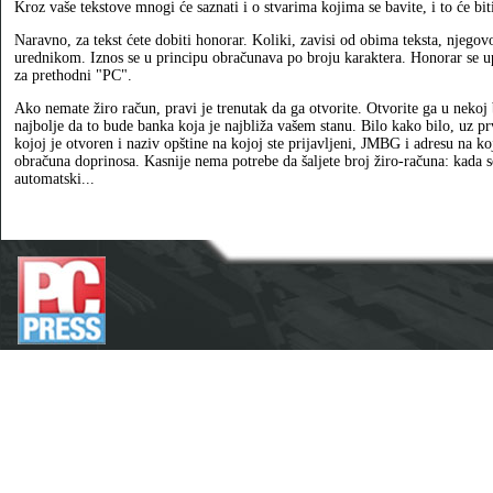
Kroz vaše tekstove mnogi će saznati i o stvarima kojima se bavite, i to će bit
Naravno, za tekst ćete dobiti honorar. Koliki, zavisi od obima teksta, njegov
urednikom. Iznos se u principu obračunava po broju karaktera. Honorar se u
za prethodni "PC".
Ako nemate žiro račun, pravi je trenutak da ga otvorite. Otvorite ga u nekoj
najbolje da to bude banka koja je najbliža vašem stanu. Bilo kako bilo, uz prv
kojoj je otvoren i naziv opštine na kojoj ste prijavljeni, JMBG i adresu na koj
obračuna doprinosa. Kasnije nema potrebe da šaljete broj žiro-računa: kada s
automatski...