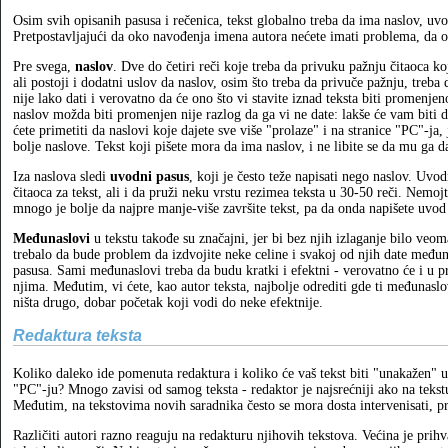
Osim svih opisanih pasusa i rečenica, tekst globalno treba da ima naslov, uv
Pretpostavljajući da oko navođenja imena autora nećete imati problema, da 
Pre svega,
naslov
. Dve do četiri reči koje treba da privuku pažnju čitaoca ko
ali postoji i dodatni uslov da naslov, osim što treba da privuče pažnju, tre
nije lako dati i verovatno da će ono što vi stavite iznad teksta biti promenj
naslov možda biti promenjen nije razlog da ga vi ne date: lakše će vam biti
ćete primetiti da naslovi koje dajete sve više "prolaze" i na stranice "PC"-ja,
bolje naslove. Tekst koji pišete mora da ima naslov, i ne libite se da mu ga d
Iza naslova sledi
uvodni pasus
, koji je često teže napisati nego naslov. Uvod
čitaoca za tekst, ali i da pruži neku vrstu rezimea teksta u 30-50 reči. Nemoj
mnogo je bolje da najpre manje-više završite tekst, pa da onda napišete uvod 
Međunaslovi
u tekstu takođe su značajni, jer bi bez njih izlaganje bilo veom
trebalo da bude problem da izdvojite neke celine i svakoj od njih date međun
pasusa. Sami međunaslovi treba da budu kratki i efektni - verovatno će i u pr
njima. Međutim, vi ćete, kao autor teksta, najbolje odrediti gde ti međunaslo
ništa drugo, dobar početak koji vodi do neke efektnije.
Redaktura teksta
Koliko daleko ide pomenuta redaktura i koliko će vaš tekst biti "unakažen"
"PC"-ju? Mnogo zavisi od samog teksta - redaktor je najsrećniji ako na tekst
Međutim, na tekstovima novih saradnika često se mora dosta intervenisati, pr
Različiti autori razno reaguju na redakturu njihovih tekstova. Većina je prih