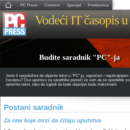
PC Press
Connect
Specijal
Prodavnica
Vodeći IT časopis u 
Budite saradnik "PC"-ja
Jeste li raspoloženi da objavite tekst u "PC"-ju, najvećem i najuticajn
časopisu? Ovo uputstvo za saradnike pomoći će vam da se opredelite za t
opremite tekst, tako da izgledi da bude objavljen budu maksimalni.
Postani saradnik
Za one koje mrzi da čitaju uputstva