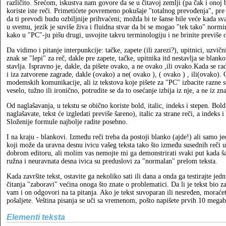
različito. Srećom, iskustva nam govore da se u čitavoj zemlji (pa čak i onoj
koriste iste reči. Primetićete povremeno pokušaje "totalnog prevođenja", pre
da ti prevodi budu ozbiljnije prihvaćeni; možda bi te šanse bile veće kada s
u svemu, jezik je suviše živa i fluidna stvar da bi se mogao "tek tako" normi
kako u "PC"-ju pišu drugi, usvojite takvu terminologiju i ne brinite previše 
Da vidimo i pitanje interpunkcije: tačke, zapete (ili zarezi?), upitnici, uzvič
znak se "lepi" za reč, dakle pre zapete, tačke, upitnika itd nestavlja se bla
stavlja. Ispravno je, dakle, da pišete ovako, a ne ovako ,ili ovako.Kada se ra
i iza zatvorene zagrade, dakle (ovako) a ne( ovako ), ( ovako ) , ili(ovako). 
modemskih komunikacije, ali iz tekstova koje pišete za "PC" izbacite razne s
veselo, tužno ili ironično, potrudite se da to osećanje izbija iz nje, a ne iz znak
Od naglašavanja, u tekstu se obično koriste bold, italic, indeks i stepen. Bol
naglašavate, tekst će izgledati previše šareno), italic za strane reči, a indeks 
Složenije formule najbolje radite posebno.
I na kraju - blankovi. Između reči treba da postoji blanko (ajde!) ali samo j
koji može da uravna desnu ivicu vašeg teksta tako što između susednih reči 
dobrom editoru, ali molim vas nemojte mi ga demonstrirati svaki put kada ša
ružna i neuravnata desna ivica su preduslovi za "normalan" prelom teksta.
Kada završite tekst, ostavite ga nekoliko sati ili dana a onda ga testirajte je
čitanja "zaboravi" većina onoga što znate o problematici. Da li je tekst bio z
vam i on odgovori na ta pitanja. Ako je tekst suvoparan ili nesređen, moraće
pošaljete. Veština pisanja se uči sa vremenom, pošto napišete prvih 10 mega
Elementi teksta