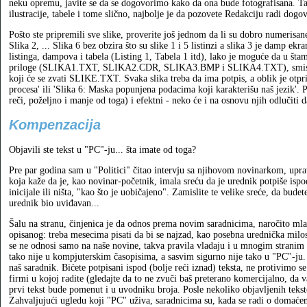
neku opremu, javite se da se dogovorimo kako da ona bude fotografisana. Tak
ilustracije, tabele i tome slično, najbolje je da pozovete Redakciju radi dogo
Pošto ste pripremili sve slike, proverite još jednom da li su dobro numerisane
Slika 2, ... Slika 6 bez obzira što su slike 1 i 5 listinzi a slika 3 je damp
listinga, dampova i tabela (Listing 1, Tabela 1 itd), lako je moguće da u šta
priloge (SLIKA1.TXT, SLIKA2.CDR, SLIKA3.BMP i SLIKA4.TXT), smislite po
koji će se zvati SLIKE.TXT. Svaka slika treba da ima potpis, a oblik je otpr
procesa' ili 'Slika 6: Maska popunjena podacima koji karakterišu naš jezik'. P
reči, poželjno i manje od toga) i efektni - neko će i na osnovu njih odlučiti da 
Kompenzacija
Objavili ste tekst u "PC"-ju... šta imate od toga?
Pre par godina sam u "Politici" čitao intervju sa njihovom novinarkom, upr
koja kaže da je, kao novinar-početnik, imala sreću da je urednik potpiše ispod
inicijale ili ništa, "kao što je uobičajeno". Zamislite te velike sreće, da bud
urednik bio uviđavan...
Šalu na stranu, činjenica je da odnos prema novim saradnicima, naročito ml
opisanog: treba mesecima pisati da bi se najzad, kao posebna urednička milos
se ne odnosi samo na naše novine, takva pravila vladaju i u mnogim stranim 
tako nije u kompjuterskim časopisima, a sasvim sigurno nije tako u "PC"-ju.
naš saradnik. Bićete potpisani ispod (bolje reći iznad) teksta, ne protivimo se 
firmi u kojoj radite (gledajte da to ne zvuči baš preterano komercijalno, da 
prvi tekst bude pomenut i u uvodniku broja. Posle nekoliko objavljenih tekstov
Zahvaljujući ugledu koji "PC" uživa, saradnicima su, kada se radi o domaće