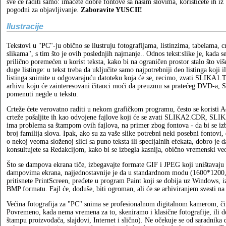
sve će raditi samo: imaćete dobre fontove sa našim slovima, koristićete ih iz
pogodni za objavljivanje.
Zaboravite YUSCII!
Ilustracije
Tekstovi u "PC"-ju obično se ilustruju fotografijama, listinzima, tabelama,
slikama", s tim što je ovih poslednjih najmanje.. Odnos tekst:slike je, kad
prilično poremećen u korist teksta, kako bi na ograničen prostor stalo što vi
duge listinge: u tekst treba da uključite samo najpotrebniji deo listinga koji 
listinga snimite u odgovarajuću datoteku koja će se, recimo, zvati SLIKA1
arhivu koju će zainteresovani čitaoci moći da preuzmu sa pratećeg DVD-a, Se
pomenuti negde u tekstu.
Crteže ćete verovatno raditi u nekom grafičkom programu, često se koristi 
crteže pošaljite ih kao odvojene fajlove koji će se zvati SLIKA2.CDR, SL
ima problema sa štampom ovih fajlova, na primer zbog fontova - da bi se izb
broj familija slova. Ipak, ako su za vaše slike potrebni neki posebni fontovi, 
o nekoj veoma složenoj slici sa puno teksta ili specijalnih efekata, dobro je d
konsultujete sa Redakcijom, kako bi se izbegla kasnija, obično vremenski ve
Što se dampova ekrana tiče, izbegavajte formate GIF i JPEG koji uništavaj
dampovima ekrana, najjednostavnije je da u standardnom modu (1600*1200, 
pritisnete PrintScreen, pređete u program Paint koji se dobija uz Windows, iz
BMP formatu. Fajl će, doduše, biti ogroman, ali će se arhiviranjem svesti na
Većina fotografija za "PC" snima se profesionalnom digitalnom kamerom, či
Povremeno, kada nema vremena za to, skeniramo i klasične fotografije, ili do
štampu proizvođača, slajdovi, Internet i slično). Ne očekuje se od saradnika d