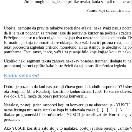
što bi moglo da izgleda otprilike ovako, kada se radi o numeracij
Pasuse koji su centrirani...
Uopšte, nemojte da pravite nikakve specijalne efekte: neka svaki pasus počin
da li je tekst pogodan za prelom jeste da postavite kurzor na početak i zadat
Poželjno je da se u tekstu nigde ne javljaju dva uzastopna blanko simbola. D
formatiranja koja će morati da se uklanja. Isto važi i za tri prazna reda, tab
tekst procesoru izgledati prilično monotono, ali za štampu je ubedljivo najp
potrebama. Ovaj savet, inače, važi i za pisanje bilo koje knjige koju će neko
Ukoliko neki segment teksta zahteva nekakav poseban tretman, dodajte tu ne
propratnoj poruci opišite kako biste želeli da taj pasus ili rečenica izgleda.
Kodni raspored
Dobro je poznato da kod nas postoji čitava gomila kodnih rasporeda YU slova,
okruženjima. Mi u Redakciji koristimo kodnu stranu 1250. To vas ne obavezu
sve dok UYU može da obavi potrebnu konverziju.
Nažalost, postoji jedan raspored koji tu konverziju ne obezbeđuje - YUSCII.
[ ] { } | \ `
nema listinga niti neke sintakse koja bi zahtevala znake
i
ikakav programerski ili stručan tekst, YUSCII je neprihvatljiv. Koristite ga
prestanete.
Ako YUSCII koristite zato što je to najlakše, postoji i lakše rešenje: uzmite 