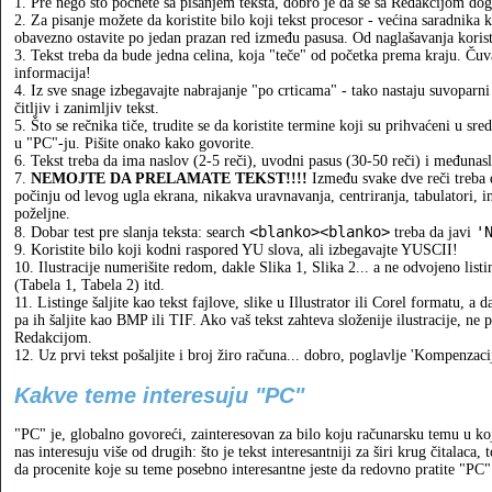
1. Pre nego što počnete sa pisanjem teksta, dobro je da se sa Redakcijom dog
2. Za pisanje možete da koristite bilo koji tekst procesor - većina saradnika
obavezno ostavite po jedan prazan red između pasusa. Od naglašavanja koristite
3. Tekst treba da bude jedna celina, koja "teče" od početka prema kraju. Ču
informacija!
4. Iz sve snage izbegavajte nabrajanje "po crticama" - tako nastaju suvoparni
čitljiv i zanimljiv tekst.
5. Što se rečnika tiče, trudite se da koristite termine koji su prihvaćeni u sred
u "PC"-ju. Pišite onako kako govorite.
6. Tekst treba da ima naslov (2-5 reči), uvodni pasus (30-50 reči) i međunas
7.
NEMOJTE DA PRELAMATE TEKST!!!!
Između svake dve reči treba 
počinju od levog ugla ekrana, nikakva uravnavanja, centriranja, tabulatori, i
poželjne.
<blanko><blanko>
'
8. Dobar test pre slanja teksta: search
treba da javi
9. Koristite bilo koji kodni raspored YU slova, ali izbegavajte YUSCII!
10. Ilustracije numerišite redom, dakle Slika 1, Slika 2... a ne odvojeno list
(Tabela 1, Tabela 2) itd.
11. Listinge šaljite kao tekst fajlove, slike u Illustrator ili Corel formatu,
pa ih šaljite kao BMP ili TIF. Ako vaš tekst zahteva složenije ilustracije, ne 
Redakcijom.
12. Uz prvi tekst pošaljite i broj žiro računa... dobro, poglavlje 'Kompenzacij
Kakve teme interesuju "PC"
"PC" je, globalno govoreći, zainteresovan za bilo koju računarsku temu u kojo
nas interesuju više od drugih: što je tekst interesantniji za širi krug čitalaca
da procenite koje su teme posebno interesantne jeste da redovno pratite "PC"