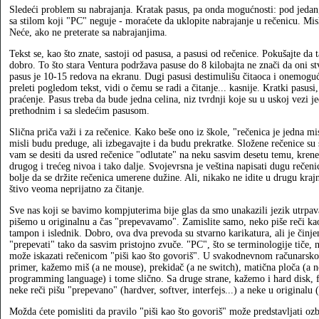
Sledeći problem su nabrajanja. Kratak pasus, pa onda mogućnosti: pod jedan,
sa stilom koji "PC" neguje - moraćete da uklopite nabrajanje u rečenicu. Misli
Neće, ako ne preterate sa nabrajanjima.
Tekst se, kao što znate, sastoji od pasusa, a pasusi od rečenice. Pokušajte da t
dobro. To što stara Ventura podržava pasuse do 8 kilobajta ne znači da oni st
pasus je 10-15 redova na ekranu. Dugi pasusi destimulišu čitaoca i onemoguć
preleti pogledom tekst, vidi o čemu se radi a čitanje... kasnije. Kratki pasusi
praćenje. Pasus treba da bude jedna celina, niz tvrdnji koje su u uskoj vezi 
prethodnim i sa sledećim pasusom.
Slična priča važi i za rečenice. Kako beše ono iz škole, "rečenica je jedna m
misli budu preduge, ali izbegavajte i da budu prekratke. Složene rečenice su
vam se desiti da usred rečenice "odlutate" na neku sasvim desetu temu, kren
drugog i trećeg nivoa i tako dalje. Svojevrsna je veština napisati dugu rečeni
bolje da se držite rečenica umerene dužine. Ali, nikako ne idite u drugu krajn
štivo veoma neprijatno za čitanje.
Sve nas koji se bavimo kompjuterima bije glas da smo unakazili jezik utrpava
pišemo u originalnu a čas "prepevavamo". Zamislite samo, neko piše reči kao 
tampon i islednik. Dobro, ova dva prevoda su stvarno karikatura, ali je činje
"prepevati" tako da sasvim pristojno zvuče. "PC", što se terminologije tiče, 
može iskazati rečenicom "piši kao što govoriš". U svakodnevnom računarsko
primer, kažemo miš (a ne mouse), prekidač (a ne switch), matična ploča (a 
programming language) i tome slično. Sa druge strane, kažemo i hard disk, fl
neke reči pišu "prepevano" (hardver, softver, interfejs...) a neke u originalu 
Možda ćete pomisliti da pravilo "piši kao što govoriš" može predstavljati o