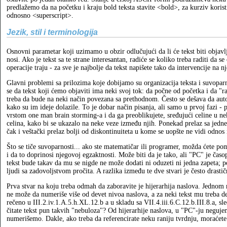
predlažemo da na početku i kraju bold teksta stavite <bold>, za kurziv koristi
odnosno <superscript>.
Jezik, stil i terminologija
Osnovni parametar koji uzimamo u obzir odlučujući da li će tekst biti objavlj
nosi. Ako je tekst sa te strane interesantan, radiće se koliko treba raditi da s
operacije traju - za sve je najbolje da tekst napišete tako da intervencije n
Glavni problemi sa prilozima koje dobijamo su organizacija teksta i suvoparno
se da tekst koji ćemo objaviti ima neki svoj tok: da počne od početka i da "r
treba da bude na neki način povezana sa prethodnom. Često se dešava da aut
kako su im ideje dolazile. To je dobar način pisanja, ali samo u prvoj fazi - 
vrstom one man brain storming-a i da ga preoblikujete, sređujući celine u ne
celina, kako bi se ukazalo na neke veze između njih. Ponekad prelaz sa jedne 
čak i veštački prelaz bolji od diskontinuiteta u kome se uopšte ne vidi odnos
Što se tiče suvoparnosti... ako ste matematičar ili programer, možda ćete pom
i da to doprinosi njegovoj egzaktnosti. Može biti da je tako, ali "PC" je časop
tekst bude takav da mu se nigde ne može dodati ni oduzeti ni jedna zapeta; po
ljudi sa zadovoljstvom pročita. A razlika između te dve stvari je često drastič
Prva stvar na koju treba odmah da zaboravite je hijerarhija naslova. Jednom
ne može da numeriše više od devet nivoa naslova, a za neki tekst mu treba de
rečeno u III.2.iv.1.A.5.h.XL.12.b a u skladu sa VII.4.iii.6.C.12.b.III.8.a, sled
čitate tekst pun takvih "nebuloza"? Od hijerarhije naslova, u "PC"-ju neguj
numerišemo. Dakle, ako treba da referencirate neku raniju tvrdnju, moraćete