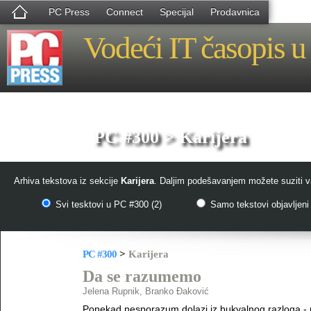
PC Press
Connect
Specijal
Prodavnica
Vodeći IT časopis u 
PC #300 > Karijera
Arhiva tekstova iz sekcije
Karijera
. Daljim podešavanjem možete suziti va
Svi tesktovi u PC #300 (2)
Samo tekstovi objavljeni 
PC #300
>
Karijera
Da se razumemo
Jelena Rupnik, Branko Đaković
Ponekad nesporazum dolazi iz bukvalnog razloga - 