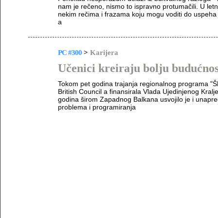
nam je rečeno, nismo to ispravno protumačili. U letn
nekim rečima i frazama koju mogu voditi do uspeha u
a
PC #300
>
Karijera
Učenici kreiraju bolju budućnos
Tokom pet godina trajanja regionalnog programa "Škol
British Council a finansirala Vlada Ujedinjenog Kral
godina širom Zapadnog Balkana usvojilo je i unapredi
problema i programiranja