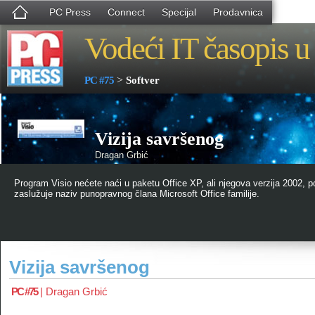
PC Press
Connect
Specijal
Prodavnica
Vodeći IT časopis u 
>
PC #75
Softver
Vizija savršenog
Dragan Grbić
Program Visio nećete naći u paketu Office XP, ali njegova verzija 2002, p
zaslužuje naziv punopravnog člana Microsoft Office familije.
Vizija savršenog
PC #75
|
Dragan Grbić