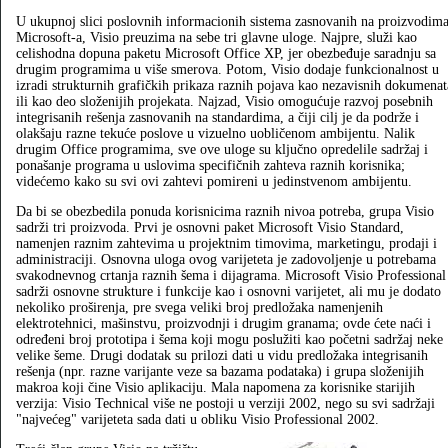
U ukupnoj slici poslovnih informacionih sistema zasnovanih na proizvodim
Microsoft-a, Visio preuzima na sebe tri glavne uloge. Najpre, služi kao
celishodna dopuna paketu Microsoft Office XP, jer obezbeđuje saradnju sa
drugim programima u više smerova. Potom, Visio dodaje funkcionalnost u
izradi strukturnih grafičkih prikaza raznih pojava kao nezavisnih dokumenat
ili kao deo složenijih projekata. Najzad, Visio omogućuje razvoj posebnih
integrisanih rešenja zasnovanih na standardima, a čiji cilj je da podrže i
olakšaju razne tekuće poslove u vizuelno uobličenom ambijentu. Nalik
drugim Office programima, sve ove uloge su ključno opredelile sadržaj i
ponašanje programa u uslovima specifičnih zahteva raznih korisnika;
videćemo kako su svi ovi zahtevi pomireni u jedinstvenom ambijentu.
Da bi se obezbedila ponuda korisnicima raznih nivoa potreba, grupa Visio
sadrži tri proizvoda. Prvi je osnovni paket Microsoft Visio Standard,
namenjen raznim zahtevima u projektnim timovima, marketingu, prodaji i
administraciji. Osnovna uloga ovog varijeteta je zadovoljenje u potrebama
svakodnevnog crtanja raznih šema i dijagrama. Microsoft Visio Professional
sadrži osnovne strukture i funkcije kao i osnovni varijetet, ali mu je dodato
nekoliko proširenja, pre svega veliki broj predložaka namenjenih
elektrotehnici, mašinstvu, proizvodnji i drugim granama; ovde ćete naći i
određeni broj prototipa i šema koji mogu poslužiti kao početni sadržaj neke
velike šeme. Drugi dodatak su prilozi dati u vidu predložaka integrisanih
rešenja (npr. razne varijante veze sa bazama podataka) i grupa složenijih
makroa koji čine Visio aplikaciju. Mala napomena za korisnike starijih
verzija: Visio Technical više ne postoji u verziji 2002, nego su svi sadržaji
"najvećeg" varijeteta sada dati u obliku Visio Professional 2002.