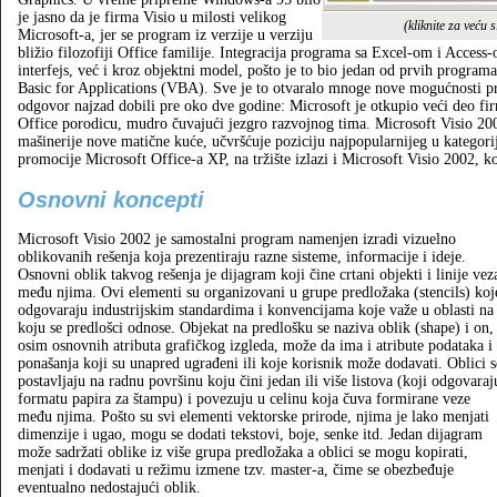
je jasno da je firma Visio u milosti velikog
(kliknite za veću s
Microsoft-a, jer se program iz verzije u verziju
bližio filozofiji Office familije. Integracija programa sa Excel-om i Access-
interfejs, već i kroz objektni model, pošto je to bio jedan od prvih programa
Basic for Applications (VBA). Sve je to otvaralo mnoge nove mogućnosti pri
odgovor najzad dobili pre oko dve godine: Microsoft je otkupio veći deo fi
Office porodicu, mudro čuvajući jezgro razvojnog tima. Microsoft Visio 20
mašinerije nove matične kuće, učvršćuje poziciju najpopularnijeg u katego
promocije Microsoft Office-a XP, na tržište izlazi i Microsoft Visio 2002, 
Osnovni koncepti
Microsoft Visio 2002 je samostalni program namenjen izradi vizuelno
oblikovanih rešenja koja prezentiraju razne sisteme, informacije i ideje.
Osnovni oblik takvog rešenja je dijagram koji čine crtani objekti i linije vez
među njima. Ovi elementi su organizovani u grupe predložaka (stencils) koj
odgovaraju industrijskim standardima i konvencijama koje važe u oblasti na
koju se predlošci odnose. Objekat na predlošku se naziva oblik (shape) i on,
osim osnovnih atributa grafičkog izgleda, može da ima i atribute podataka i
ponašanja koji su unapred ugrađeni ili koje korisnik može dodavati. Oblici s
postavljaju na radnu površinu koju čini jedan ili više listova (koji odgovaraj
formatu papira za štampu) i povezuju u celinu koja čuva formirane veze
među njima. Pošto su svi elementi vektorske prirode, njima je lako menjati
dimenzije i ugao, mogu se dodati tekstovi, boje, senke itd. Jedan dijagram
može sadržati oblike iz više grupa predložaka a oblici se mogu kopirati,
menjati i dodavati u režimu izmene tzv. master-a, čime se obezbeđuje
eventualno nedostajući oblik.