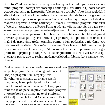
U svetu Windows softvera namenjenog krajnjem korisniku još odavno smo uo
trend: programi postaju sve složeniji i obimniji u strukturi, a njihova osno
gotovo degradira na kategoriju "elementarne upotrebe". Ako biste sagledali
sliku i shvatili ciljeve koje možete dostići naprednim alatima u programu, m
zamislite da li je primena programa "samo zbog kucanja" uopšte celishodna
možemo napraviti složene aplikacije u Excel-u, formirati programirane str
u Word-u, prezentacije u PowerPoint-u odavno više ne moraju da budu sekv
se osnovna namena programa zadovoljava već u korenu, osvajaju se novi kva
više niko ne razmišlja kako je bilo bez izvedenih tabela i interaktivnih grafi
provere spelovanja ili galerije slika koju pretražujemo po ključnim rečima
mučiti da napravimo treću normalnu formu u bazi podataka, a nju ćemo pos
publikovati na Web-u. Sve ređe pritiskamo F1 da bismo dobili pomoć, jer j
ruci u kontekstu neke operacije. Ako nam neki element u programu ne odgo
promeniti njegovo ponašanje. A tek da ne govorimo o efektu združene snag
u jednom poslu, gde se realno možemo osloboditi šablona koje nameće neki 
obrade.
Ovakvo razmišljanje se snažno nameće svakome
ko prati program Visio od njegovih početaka.
Reč je o programu iz kategorije tzv.
flowcharter-a, sistemu za crtanje raznih
dijagrama, šema, principijelnih i vizuelnih
modela raznih vrsta i namena. Zahvaljujući
tome što je od početka pravi Windows program,
u vreme borbe za primat na ovoj platformi
Visio nije trpeo balast održavanja veza sa DOS-
om, poput nekada popularnog paketa Harvard
Graphics. U vreme pripreme Windows-a 95 bilo