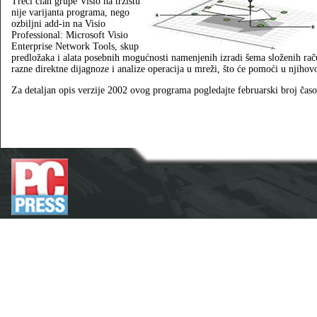
Treći član grupe Visio na tržištu
nije varijanta programa, nego
ozbiljni add-in na Visio
Professional: Microsoft Visio
Enterprise Network Tools, skup
predložaka i alata posebnih mogućnosti namenjenih izradi šema složenih rač
razne direktne dijagnoze i analize operacija u mreži, što će pomoći u njiho
Za detaljan opis verzije 2002 ovog programa pogledajte februarski broj čas