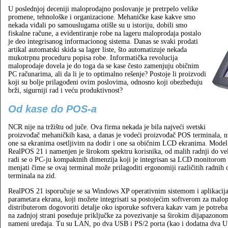
U poslednjoj deceniji maloprodajno poslovanje je pretrpelo velike
promene, tehnološke i organizacione. Mehaničke kase kakve smo
nekada viđali po samouslugama otišle su u istoriju, dobili smo
fiskalne račune, a evidentiranje robe na lageru maloprodaja postalo
je deo integrisanog informacionog sistema. Danas se svaki prodati
artikal automatski skida sa lager liste, što automatizuje nekada
mukotrpnu proceduru popisa robe. Informatička revolucija
maloprodaje dovela je do toga da se kase često zamenjuju običnim
PC računarima, ali da li je to optimalno rešenje? Postoje li proizvodi
koji su bolje prilagođeni ovim poslovima, odnosno koji obezbeđuju
brži, sigurniji rad i veću produktivnost?
Od kase do POS‑a
NCR nije na tržištu od juče. Ova firma nekada je bila najveći svetski
proizvođač mehaničkih kasa, a danas je vodeći proizvođač POS terminala, n
one sa ekranima osetljivim na dodir i one sa običnim LCD ekranima. Model k
RealPOS 21 i namenjen je širokom spektru korisnika, od malih radnji do ve
radi se o PC‑ju kompaktnih dimenzija koji je integrisan sa LCD monitorom o
menjati čime se ovaj terminal može prilagoditi ergonomiji različitih radnih
terminala na zid.
RealPOS 21 isporučuje se sa Windows XP operativnim sistemom i aplikacijam
parametara ekrana, koji možete integrisati sa postojećim softverom za malopr
distributerom dogovoriti detalje oko isporuke softvera kakav vam je potreba
na zadnjoj strani poseduje priključke za povezivanje sa širokim dijapazonom p
nameni uređaja. Tu su LAN, po dva USB i PS/2 porta (kao i dodatna dva USB