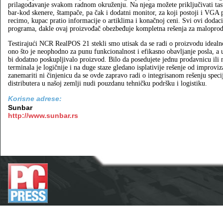
prilagođavanje svakom radnom okruženju. Na njega možete priključivati tasta
bar‑kod skenere, štampače, pa čak i dodatni monitor, za koji postoji i VGA 
recimo, kupac pratio informacije o artiklima i konačnoj ceni. Svi ovi doda
programa, dakle ovaj proizvođač obezbeđuje kompletna rešenja za maloprod
Testirajući NCR RealPOS 21 stekli smo utisak da se radi o proizvodu idealn
ono što je neophodno za punu funkcionalnost i efikasno obavljanje posla, a u
bi dodatno poskupljivalo proizvod. Bilo da posedujete jednu prodavnicu ili
terminala je logičnije i na duge staze gledano isplativije rešenje od improvi
zanemariti ni činjenicu da se ovde zapravo radi o integrisanom rešenju spec
distributera u našoj zemlji nudi pouzdanu tehničku podršku i logistiku.
Korisne adrese:
Sunbar
http://www.sunbar.rs