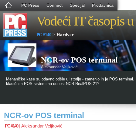
PC Press
Connect
Specijal
Prodavnica
Vodeći IT časopis u 
>
PC #140
Hardver
NCR-ov POS terminal
Aleksandar Veljković
Mehaničke kase su odavno otišle u istoriju - zamenio ih je POS terminal.
klasičnim POS sistemima donosi NCR RealPOS 21?
NCR-ov POS terminal
PC #140
|
Aleksandar Veljković