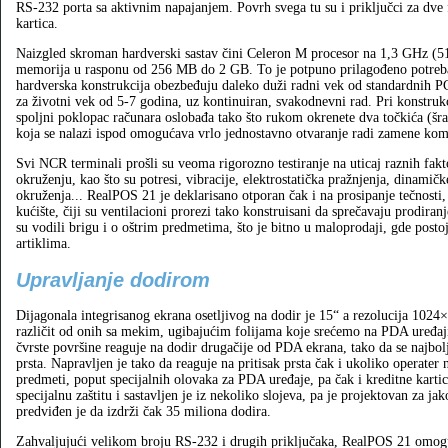
RS‑232 porta sa aktivnim napajanjem. Povrh svega tu su i priključci za dve f
kartica.
Naizgled skroman hardverski sastav čini Celeron M procesor na 1,3 GHz (5
memorija u rasponu od 256 MB do 2 GB. To je potpuno prilagođeno potreba
hardverska konstrukcija obezbeđuju daleko duži radni vek od standardnih P
za životni vek od 5‑7 godina, uz kontinuiran, svakodnevni rad. Pri konstrukci
spoljni poklopac računara oslobađa tako što rukom okrenete dva točkića (šraf
koja se nalazi ispod omogućava vrlo jednostavno otvaranje radi zamene komp
Svi NCR terminali prošli su veoma rigorozno testiranje na uticaj raznih fak
okruženju, kao što su potresi, vibracije, elektrostatička pražnjenja, dinami
okruženja... RealPOS 21 je deklarisano otporan čak i na prosipanje tečnosti,
kućište, čiji su ventilacioni prorezi tako konstruisani da sprečavaju prodiran
su vodili brigu i o oštrim predmetima, što je bitno u maloprodaji, gde postoj
artiklima.
Upravljanje dodirom
Dijagonala integrisanog ekrana osetljivog na dodir je 15“ a rezolucija 1024×
različit od onih sa mekim, ugibajućim folijama koje srećemo na PDA uređaj
čvrste površine reaguje na dodir drugačije od PDA ekrana, tako da se najbol
prsta. Napravljen je tako da reaguje na pritisak prsta čak i ukoliko operater n
predmeti, poput specijalnih olovaka za PDA uređaje, pa čak i kreditne kartic
specijalnu zaštitu i sastavljen je iz nekoliko slojeva, pa je projektovan za j
predviđen je da izdrži čak 35 miliona dodira.
Zahvaljujući velikom broju RS‑232 i drugih priključaka, RealPOS 21 omogu