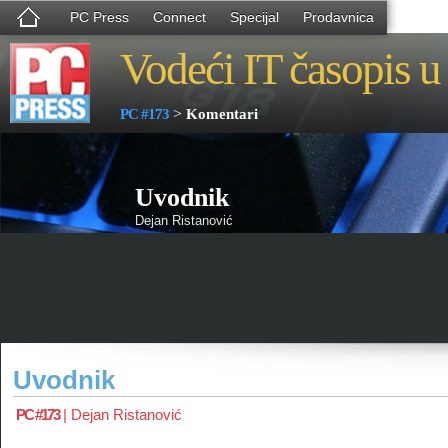
PC Press
Connect
Specijal
Prodavnica
Vodeći IT časopis u 
>
PC #173
Komentari
Uvodnik
Dejan Ristanović
Uvodnik
PC #173
|
Dejan Ristanović