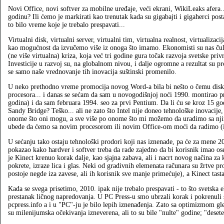
Novi Office, novi softver za mobilne uređaje, veći ekrani, WikiLeaks afera.
godinu? Ili ćemo je markirati kao trenutak kada su gigabajti i gigaherci post
to bilo vreme koje je trebalo prespavati...
Virtualni disk, virtualni server, virtualni tim, virtualna realnost, virtualizac
kao mogućnost da izvučemo više iz onoga što imamo. Ekonomisti su nas čuli p
(ne više virtualna) kriza, koja već tri godine gura točak razvoja svetske pr
Investicije u razvoj su, na globalnom nivou, i dalje ogromne a rezultat su p
se samo naše vrednovanje tih inovacija suštinski promenilo.
U neko prethodno vreme promocija novog Word-a bila bi nešto o čemu disk
procesora... i danas se sećam da sam u novogodišnjoj noći 1990. montirao p
godina) i da sam februara 1994. seo za prvi Pentium. Da li ću se kroz 15 god
Sandy Bridge? Teško... ali ne zato što Intel nije doneo tehnološke inovacije
onome što oni mogu, a sve više po onome što mi možemo da uradimo sa njim
ubede da ćemo sa novim procesorom ili novim Office-om moći da radimo (i
U sećanju tako ostaju tehnološki prodori koji nas iznenade, pa će za mene 20
pokazao kako hardver i softver treba da rade zajedno da bi korisnik imao o
je Kinect krenuo korak dalje, kao sjajna zabava, ali i nacrt novog načina za
pokrete, izraze lica i glas. Neki od gradivnih elemenata računara su žrtve pr
postoje negde iza zavese, ali ih korisnik sve manje primećuje), a Kinect tasta
Kada se svega prisetimo, 2010. ipak nije trebalo prespavati - to što svetska 
prestanak ličnog napredovanja. U PC Press-u smo ubrzali korak i pokrenuli s
pcpress.info a i u "PC"-ju je bilo lepih iznenađenja. Zato sa optimizmom 
su milenijumska očekivanja izneverena, ali to su bile "nulte" godine; "deset