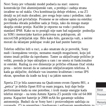
Novi Sony-jev vrhunski model podseća na stari: osnovu
konstrukcije čini aluminijumski ram, a prednja i zadnja strana
izrađene su od stakla. Ova kombinacija deluje efektno, a na Z5
detalji su još malo dorađeni, pre svega boje rama i poleđine, tako
da izgleda još privlačnije. Promene se ne odnose samo na estetiku:
površinska obrada poleđine sada je finija, tako da mnogo manje
skuplja otiske prstiju. Kućište je otporno na vodu i podržava
standard IP68. Kako su to postigli nije nam baš najjasnije: podnožja
za SIM i memorijske kartice pokrivena su poklopcem, ali
microUSB priključak nije. Bilo kako bilo, garancija važi, a nećete
morati da sklanjate poklopac svaki put kad punite bateriju.
Telefon odlično leži u ruci, a ako smatrate da je prevelik, Sony
nudi i kompaktnu verziju, neznatno manjih mogućnosti, koju još
nismo imali prilike da isprobamo. Taster za uključivanje prilično je
veliki, premda je lepo uklopljen u ram i ne smeta ni funkcionalno
ni estetski. Razlog za ove dimenzije je prilično efikasan čitač otiska
prsta – nećete morati da se zamarate otključavanjem telefona. A
kada ga uključite, dočekaće vas izuzetno kvalitetan i svetao IPS
ekran, sposoban da izađe na kraj i sa jakim suncem.
Xperia Z3 je bila zasnovana na Qualcomm-ovom čipsetu 801, a
„petica“ je dobila čipset 810 sa osam jezgara, koji daje bolje
performanse kada su one potrebne, i troši manje energije kada
telefon miruje – na testu Antutu Xperia Z5 postiže više od 64.000
poena. Kapacitet baterije je 2900 mAh što garantuje solidnu
autonomiju. Budući da se Sony bavi i proizvodnjom sadržaja za
razonodu, Z5 je opremljen i hardverom i softverom neophodnim za