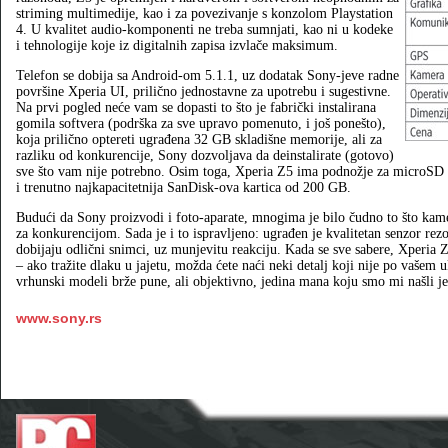
striming multimedije, kao i za povezivanje s konzolom Playstation
4. U kvalitet audio-komponenti ne treba sumnjati, kao ni u kodeke
i tehnologije koje iz digitalnih zapisa izvlače maksimum.
Telefon se dobija sa Android-om 5.1.1, uz dodatak Sony-jeve radne
površine Xperia UI, prilično jednostavne za upotrebu i sugestivne.
Na prvi pogled neće vam se dopasti to što je fabrički instalirana
gomila softvera (podrška za sve upravo pomenuto, i još ponešto),
koja prilično optereti ugrađena 32 GB skladišne memorije, ali za
razliku od konkurencije, Sony dozvoljava da deinstalirate (gotovo)
sve što vam nije potrebno. Osim toga, Xperia Z5 ima podnožje za microSD k
i trenutno najkapacitetnija SanDisk-ova kartica od 200 GB.
Budući da Sony proizvodi i foto-aparate, mnogima je bilo čudno to što ka
za konkurencijom. Sada je i to ispravljeno: ugrađen je kvalitetan senzor rez
dobijaju odlični snimci, uz munjevitu reakciju. Kada se sve sabere, Xperia 
– ako tražite dlaku u jajetu, možda ćete naći neki detalj koji nije po vašem u
vrhunski modeli brže pune, ali objektivno, jedina mana koju smo mi našli jest
www.sony.rs