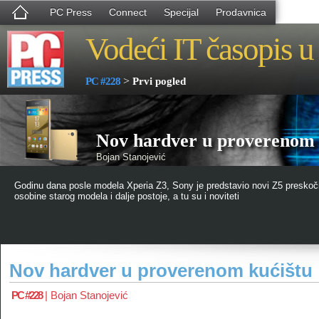
PC Press
Connect
Specijal
Prodavnica
Vodeći IT časopis u 
>
PC #228
Prvi pogled
Nov hardver u proverenom 
Bojan Stanojević
Godinu dana posle modela Xperia Z3, Sony je predstavio novi Z5 preskoči
osobine starog modela i dalje postoje, a tu su i noviteti
Nov hardver u proverenom kućištu
PC #228
|
Bojan Stanojević