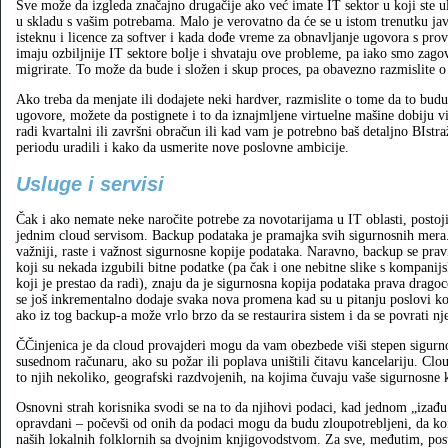
Sve može da izgleda značajno drugačije ako već imate IT sektor u koji ste ul
u skladu s vašim potrebama. Malo je verovatno da će se u istom trenutku ja
isteknu i licence za softver i kada dođe vreme za obnavljanje ugovora s pro
imaju ozbiljnije IT sektore bolje i shvataju ove probleme, pa iako smo zag
migrirate. To može da bude i složen i skup proces, pa obavezno razmislite o 
Ako treba da menjate ili dodajete neki hardver, razmislite o tome da to budu
ugovore, možete da postignete i to da iznajmljene virtuelne mašine dobiju v
radi kvartalni ili završni obračun ili kad vam je potrebno baš detaljno BIstr
periodu uradili i kako da usmerite nove poslovne ambicije.
Usluge i servisi
Čak i ako nemate neke naročite potrebe za novotarijama u IT oblasti, postoj
jednim cloud servisom. Backup podataka je pramajka svih sigurnosnih mera. Š
važniji, raste i važnost sigurnosne kopije podataka. Naravno, backup se pravi
koji su nekada izgubili bitne podatke (pa čak i one nebitne slike s kompanij
koji je prestao da radi), znaju da je sigurnosna kopija podataka prava drago
se još inkrementalno dodaje svaka nova promena kad su u pitanju poslovi koji
ako iz tog backup-a može vrlo brzo da se restaurira sistem i da se povrati n
ČČinjenica je da cloud provajderi mogu da vam obezbede viši stepen sigurnos
susednom računaru, ako su požar ili poplava uništili čitavu kancelariju. Clou
to njih nekoliko, geografski razdvojenih, na kojima čuvaju vaše sigurnosne 
Osnovni strah korisnika svodi se na to da njihovi podaci, kad jednom „izađu i
opravdani – počevši od onih da podaci mogu da budu zloupotrebljeni, da ko
naših lokalnih folklornih sa dvojnim knjigovodstvom. Za sve, međutim, post