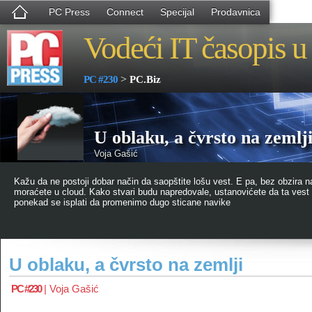
PC Press
Connect
Specijal
Prodavnica
Vodeći IT časopis u 
>
PC #230
PC.Biz
U oblaku, a čvrsto na zemlj
Voja Gašić
Kažu da ne postoji dobar način da saopštite lošu vest. E pa, bez obzira 
moraćete u cloud. Kako stvari budu napredovale, ustanovićete da ta vest u
ponekad se isplati da promenimo dugo sticane navike
U oblaku, a čvrsto na zemlji
PC #230
|
Voja Gašić