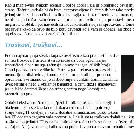
Kao u manje-više svakom scenariju borbe dobra i zla ili pionirskog osvajanj
strane. Tačnije, trebalo bi da budu suprotstavljene ili ćemo ih bar tako pred
jednoj strani su isporučioci novih tehnologija koji, kao i uvek, vuku napred, 
ne bi menjali ništa. Zato ćemo vam, u maniru novih medija, predstaviti pet ra
migrirate u oblak i pet najvećih strahova korisnika koji ih sprečavaju u t
pet saveta kako da osvojite bilo koju devojku koja vam se dopada, ali zbog 
taj ekspoze ćemo ostaviti za sledeću priliku.
Troškovi, troškovi…
Prva i najznačajnija stvaka koja se uvek ističe kao prednost cloud-a
su niži troškovi. I ušteda stvarno može da bude ogromna jer
isporučioci cloud usluga računaju upravo na igru velikih brojki.
Cloud podrazumeva velike količine svega – rekova s procesorima,
memorijom, diskovima, komunikacionim modulima i pratećom
opremom. Svi znamo da je snabdevanje u velikim tržnim centrima
uvek jeftinije nego u obližnjoj bakalnici, a cenu dižu i snabdevači
jer je lakše doterati šleper do tržnog centra nego kombijima
razvoziti po gradu.
Oblačni ekvivalent štednje na špediciji bila bi ušteda na energiji i
hlađenju. Da li ste kao korisnik ikada izračunali cenu potrošnje
struje vašeg IT odeljenja i cenu dodatne klimatizacije, pošto tokom
leta IT dodatno zagreva vaše prostorije. I da li ste te troškove dodali na uk
troškova po jedinici IT isporuke, bilo da se radi o infrastrukturi, softveru il
značajne. Ali (uvek postoji ali), samo pod uslovom da u ovom trenutku prav