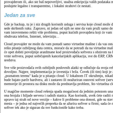
provajderom ili, ako ste baš nepoverljivi, snažna enkripcija vaših podataka
poslujete legalno i transparentno, i lokalni strahovi će nestati.
Jedan za sve
Gde je backup, tu je i niz drugih korisnih usluga i servisa koje cloud može
sede skrštenih ruku. Zapravo, ni jedan od njih ne sme da vam pruži samo del
vam istovremeno rešiti više problema, poput kućnih provajdera koji će vam p
obuhvata telefon, Internet, televiziju...
Cloud provajder ne može da vam ponudi samo virtuelne mašine i da vas ostav
rešio pitanje ozbiljnog data centra, moraće da se potrudi da na virtuelne maši
će opet dobiti povoljnije aranžmane kod proizvođača softvera s obzirom na ko
vrste softvera, poput uobičajenih kancelarijskih aplikacija, sve do ERP, CRM
sredstva.
Sve više proizvođača ovih ozbiljnih poslovnih alatki se odlučuje da svoja re
dovoljno. Najpre, implementacija je izvesnija i brža. Čovek (ili tim) koji j
„poznatom terenu“ kada je u pitanju cloud. U lokalnom IT okruženju, nikada
bude bajato parče hardvera, ali i zastareo ili neažuriran osnovni softver (s
memorije ili prostora na disku može da predstavlja problem, što virtuelna clo
U magične momente cloud rešenja spada mogućnost da jednim potezom unapre
ona brojala i hiljade servera i radnih stanica. Kao korisnik, uvek ćete raditi 
upravo taj strah od nove verzije – kakve li probleme ona donosi, gde su stav
mesta – je jedna od najvećih prepreka da se ažurira softver u firmi; sada će n
softver tek ako je siguran da sve funkcioniše kako treba.