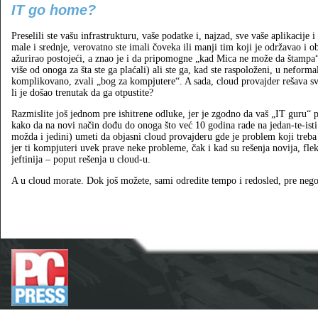
IT go home?
Preselili ste vašu infrastrukturu, vaše podatke i, najzad, sve vaše aplikacij
male i srednje, verovatno ste imali čoveka ili manji tim koji je održavao i ob
ažurirao postojeći, a znao je i da pripomogne „kad Mica ne može da štampa
više od onoga za šta ste ga plaćali) ali ste ga, kad ste raspoloženi, u neform
komplikovano, zvali „bog za kompjutere“. A sada, cloud provajder rešava sv
li je došao trenutak da ga otpustite?
Razmislite još jednom pre ishitrene odluke, jer je zgodno da vaš „IT guru“ p
kako da na novi način dođu do onoga što već 10 godina rade na jedan-te-isti 
možda i jedini) umeti da objasni cloud provajderu gde je problem koji treba
jer ti kompjuteri uvek prave neke probleme, čak i kad su rešenja novija, fleksi
jeftinija – poput rešenja u cloud-u.
A u cloud morate. Dok još možete, sami odredite tempo i redosled, pre nego 