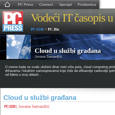
PC Press
Connect
Specijal
Prodavnica
Vodeći IT časopis u 
>
PC #230
PC.Biz
Cloud u službi građana
Jovana Samardžić
U vreme kada se svaki uloženi dinar meri više puta, cloud computing prist
državama i lokalnim samoupravama koje žele da efikasnije zadovolje pot
od lidera u ovoj oblasti...
Cloud u službi građana
PC #230
|
Jovana Samardžić