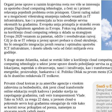
Organi javne uprave u raznim krajevima sveta sve više se interesuju
za upotrebu cloud computing tehnologije, a česti su i primeri
rešavanja pojedinih problema ovim pristupom. Glavni razlog nalazi
se u mogućnosti višestrukog smanjenja rashoda vezanih za IT
infrastrukturu, kao i u potencijalu za brzo uvođenje servisa
okrenutih ka građanima. Evropska unija pristupila je strateški ovom
pitanju Digitalnom agendom za Evropu. Fokus tog dokumenta je
na korišćenju cloud computing rešenja u skladu sa strategijom
Evropa 2020 vezanom za pametan, održiv i sveobuhvatan razvoj.
Cilj je da se IT rešenja u javnoj upravi prebace u cloud okruženje,
što bi omogućilo integraciju javnih resursa i optimalnu upotrebu
ICT infratrukture, i donelo uštedu veću od četiri milijarde evra
godišnje.
S druge strane Atlantika, nalazi se svetski lider u korišćenju cloud comput
computing tehnologije u sektor javne uprave donelo poboljšanje servisa za g
lokacijama, napredak u obrazovanju, nauci i istraživanju, kao i transformaci
energetike, proizvodnje, bankarstva i sl. Politiku Oblak na prvom mestu (C
da bi drastično redukovala IT troškove.
Privatni cloud kreiran je za američke agencije s visokim
SaaS u 
zahtevima za bezbednošću, dok javni cloud transformiše
Okrug Eseks
online edukaciju svojih kadrova i podatke stavlja na
Engleskoj. 
raspolaganje građanima, radi veće transparentnosti Vlade.
implementir
Tako su SAD, za svega 22 dana, u javnom cloud-u
namenjen za
pokrenule servis koji građanima omogućuje da vide kako
drugih uslu
se koristi novac prikupljen od poreza, namenjen za
skraćenje 
na četiri s
otvaranje novih radnih mesta.