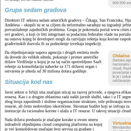
800.000 ev
Grupa sedam gradova
Direktori IT sektora sedam američkih gradova – Čikaga, San Franciska, Njujo
Anđelesa – okupili su se sa ciljem da neformalno sarađuju na izgradnji jeft
prevazilaženje zajedničkih problema. Grupa je pokrenula portal www.cities.
ovi gradovi, a koji će biti integrisani sa podacima federalne vlade na portal
na osnovu kojeg bi developeri mogli da razvijaju rešenja koja koriste raspolo
građevinskih dozvola ili za podnošenje izveštaja inspekciji.
Da objedinjavanje napora agencija i drugih entiteta može
Oblačna
da dovede do velikih ušteda, pokazuje i primer američke
Danska agen
države Virdžinije u kojoj je na taj način upotrebljeno SaaS
nacionalni 
rešenje za konsolidaciju nabavke za 171 državni organ i
cloud. Razl
ostvarena je ušteda od 30 miliona dolara godišnje.
povećanje 
to je i ostv
Situacija kod nas
održavanje i
Javni sektor u Srbiji ima značajan uticaj na razvoj privrede, a njegova efik
resursa. Kao i u drugim oblastima rada naših javnih službi, tako i u IT segm
zbog broja zaposlenih i složene organizacione strukture, teže prihvataju no
resurse, ali često nedovoljno iskorišćene. Skroman budžet koji se izdvaja za 
institucije da racionalno koriste i ulažu u IT resurse. U takvoj situaciji cl
Naša država preduzela je značajne korake u ovom smeru
Virtueln
izdradivši objedinjenu cloud computing platformu na kojoj
Ministarstvo
je već konsolidovan značajan broj servisa za građane i