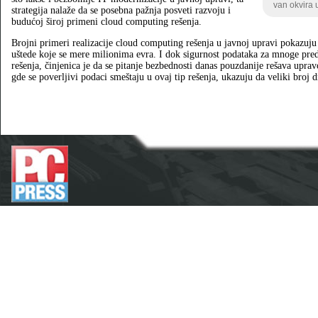
van okvira 
strategija nalaže da se posebna pažnja posveti razvoju i
budućoj široj primeni cloud computing rešenja.
Brojni primeri realizacije cloud computing rešenja u javnoj upravi pokazuju
uštede koje se mere milionima evra. I dok sigurnost podataka za mnoge pred
rešenja, činjenica je da se pitanje bezbednosti danas pouzdanije rešava upra
gde se poverljivi podaci smeštaju u ovaj tip rešenja, ukazuju da veliki broj