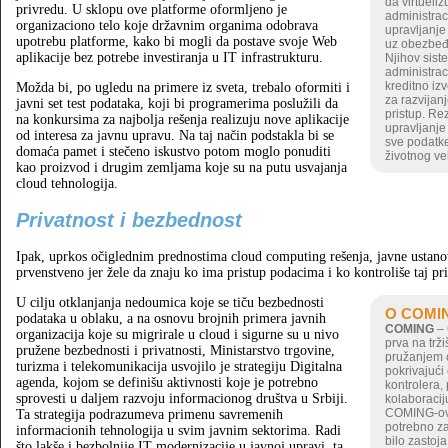
da virtueliz
privredu. U sklopu ove platforme oformljeno je
administrac
organizaciono telo koje državnim organima odobrava
upravljanje
upotrebu platforme, kako bi mogli da postave svoje Web
uz obezbeđi
aplikacije bez potrebe investiranja u IT infrastrukturu.
Njihov siste
administraci
kreditno iz
Možda bi, po ugledu na primere iz sveta, trebalo oformiti i
za razvijan
javni set test podataka, koji bi programerima poslužili da
pristup. Re
na konkursima za najbolja rešenja realizuju nove aplikacije
upravljanje
od interesa za javnu upravu. Na taj način podstakla bi se
sve podatke
domaća pamet i stečeno iskustvo potom moglo ponuditi
životnog ve
kao proizvod i drugim zemljama koje su na putu usvajanja
cloud tehnologija.
Privatnost i bezbednost
Ipak, uprkos očiglednim prednostima cloud computing rešenja, javne ustano
prvenstveno jer žele da znaju ko ima pristup podacima i ko kontroliše taj pri
U cilju otklanjanja nedoumica koje se tiču bezbednosti
O COMI
podataka u oblaku, a na osnovu brojnih primera javnih
COMING
– 
organizacija koje su migrirale u cloud i sigurne su u nivo
prva na trži
pružene bezbednosti i privatnosti, Ministarstvo trgovine,
pružanjem c
turizma i telekomunikacija usvojilo je strategiju Digitalna
pokrivajući
agenda, kojom se definišu aktivnosti koje je potrebno
kontrolera,
sprovesti u daljem razvoju informacionog društva u Srbiji.
kolaboracij
COMING-ovo
Ta strategija podrazumeva primenu savremenih
potrebno za
informacionih tehnologija u svim javnim sektorima. Radi
bilo zastoja
što lakše i bezbolnije IT modernizacije u javnoj upravi, ta