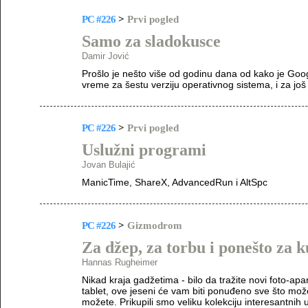
PC #226
>
Prvi pogled
Samo za sladokusce
Damir Jović
Prošlo je nešto više od godinu dana od kako je Googl
vreme za šestu verziju operativnog sistema, i za j
PC #226
>
Prvi pogled
Uslužni programi
Jovan Bulajić
ManicTime, ShareX, AdvancedRun i AltSpc
PC #226
>
Gizmodrom
Za džep, za torbu i ponešto za 
Hannas Rugheimer
Nikad kraja gadžetima - bilo da tražite novi foto-apa
tablet, ove jeseni će vam biti ponuđeno sve što može
možete. Prikupili smo veliku kolekciju interesantnih