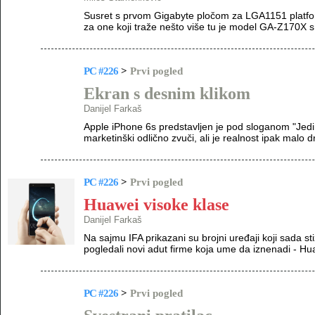
Susret s prvom Gigabyte pločom za LGA1151 platform
za one koji traže nešto više tu je model GA-Z170
PC #226
>
Prvi pogled
Ekran s desnim klikom
Danijel Farkaš
Apple iPhone 6s predstavljen je pod sloganom "Jedin
marketinški odlično zvuči, ali je realnost ipak malo d
PC #226
>
Prvi pogled
Huawei visoke klase
Danijel Farkaš
Na sajmu IFA prikazani su brojni uređaji koji sada s
pogledali novi adut firme koja ume da iznenadi - H
PC #226
>
Prvi pogled