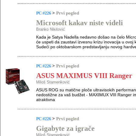
PC #226
>
Prvi pogled
Microsoft kakav niste videli
Branko Nikitović
Kada je Satya Nadella nedavno došao na čelo Microso
će uspeti da zaustavi izvesnu krizu inovacija u ovoj
Sudeći po oktobarskom predstavljanju novog hardver
PC #226
>
Prvi pogled
ASUS MAXIMUS VIII Ranger
Miloš Stamenković
ASUS ROG su matične ploče ultravisokih performansi
nedostižne za vaš budžet - MAXIMUX VIII Ranger im
atraktivna
PC #226
>
Prvi pogled
Gigabyte za igrače
Miloš Stamenković