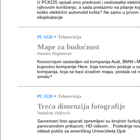
U PC#225 opisali smo prednosti i nedostatke elektri
njihovom korišćenju, a sada prelazimo na pitanje ko
koliko električni automobil košta? Ne samo u prvom t
eksploatacije
PC #226
>
Tehnovizija
Mape za budućnost
Hannes Rügheimer
Konzorcijum sastavljen od kompanija Audi, BMW i Mer
kupovinu kompanije Here, koja trenutno posluje u s
kompanija, koja se bavi izradom mapa, postala od 
smislu?
PC #226
>
Tehnovizija
Treća dimenzija fotografije
Nadežda Veljković
Savremeni foto-aparati opremljeni su brojnim funkcij
panoramskim prikazom, HD videom... Poslednja novost 
oblasti potiče sa američkog Univerziteta Djuk