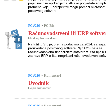
pojedinačnim aplikacijama. Ali ako pogledate komple
promene koje u perspektivi mogu pomoći Microsoft-
poslovnog softvera
PC #226
>
PC.Biz
Računovodstveni ili ERP softve
Miodrag Ranisavljević
Na tržištu Srbije, prema podacima za 2014. sa sajta
proizvođača poslovnog softvera. Njih 62% bavi se
računovodstveno-finansijskim softverom. Šta nije u 
zapravo ERP, a šta integrisani računovodstveni soft
PC #226
>
Komentari
Uvodnik
Dejan Ristanović
PC #226
>
Komentari