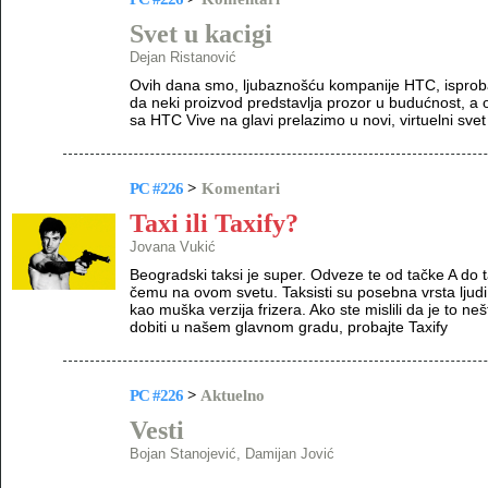
Svet u kacigi
Dejan Ristanović
Ovih dana smo, ljubaznošću kompanije HTC, isprob
da neki proizvod predstavlja prozor u budućnost, a o
sa HTC Vive na glavi prelazimo u novi, virtuelni svet
PC #226
>
Komentari
Taxi ili Taxify?
Jovana Vukić
Beogradski taksi je super. Odveze te od tačke A do ta
čemu na ovom svetu. Taksisti su posebna vrsta ljudi 
kao muška verzija frizera. Ako ste mislili da je to ne
dobiti u našem glavnom gradu, probajte Taxify
PC #226
>
Aktuelno
Vesti
Bojan Stanojević, Damijan Jović