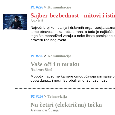
PC #226
>
Komunikacije
Sajber bezbednost - mitovi i ist
Anja Kiš
Najveći broj kompanija i državnih organizacija sazn
tome obavesti neka treća strana, a tada je najčešće
toga što menadžeri veruju u neke često pominjane t
proveru realnog sveta...
PC #226
>
Komunikacije
Vaše oči i u mraku
Radovan Bibić
Mobotix nadzorne kamere omogućavaju snimanje cele
doba dana... i noći. Isprobali smo I25, c25 i p25
PC #226
>
Tehnovizija
Na četiri (električna) točka
Aleksandar Šušnjar