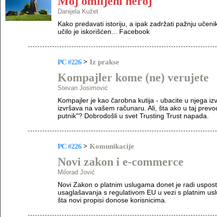
Moj omiljeni heroj
Danijela Kužet
Kako predavati istoriju, a ipak zadržati pažnju učen
učilo je iskorišćen... Facebook
PC #226
>
Iz prakse
Kompajler kome (ne) verujete
Stevan Josimović
Kompajler je kao čarobna kutija - ubacite u njega izv
izvršava na vašem računaru. Ali, šta ako u taj prev
putnik"? Dobrodošli u svet Trusting Trust napada.
PC #226
>
Komunikacije
Novi zakon i e-commerce
Milorad Jović
Novi Zakon o platnim uslugama donet je radi uspost
usaglašavanja s regulativom EU u vezi s platnim u
šta novi propisi donose korisnicima.