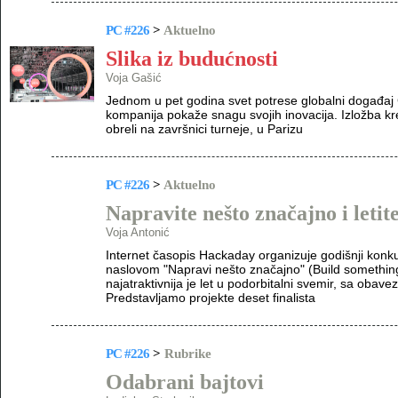
PC #226
>
Aktuelno
Slika iz budućnosti
Voja Gašić
Jednom u pet godina svet potrese globalni događa
kompanija pokaže snagu svojih inovacija. Izložba kre
obreli na završnici turneje, u Parizu
PC #226
>
Aktuelno
Napravite nešto značajno i letit
Voja Antonić
Internet časopis Hackaday organizuje godišnji konkur
naslovom "Napravi nešto značajno" (Build somethin
najatraktivnija je let u podorbitalni svemir, sa o
Predstavljamo projekte deset finalista
PC #226
>
Rubrike
Odabrani bajtovi