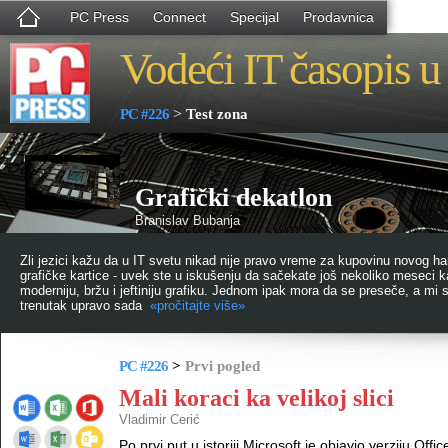
PC Press
Connect
Specijal
Prodavnica
Vodeći IT časopis u 
>
PC #226
Test zona
Grafički dekatlon
Branislav Bubanja
Zli jezici kažu da u IT svetu nikad nije pravo vreme za kupovinu novog h
grafičke kartice - uvek ste u iskušenju da sačekate još nekoliko meseci ka
moderniju, bržu i jeftiniju grafiku. Jednom ipak mora da se preseče, a mi s
trenutak upravo sada
«pročitajte više»
PC #226
>
Prvi pogled
Mali koraci ka velikoj slici
Vladimir Cerić
Po prvi put u istoriji Microsoft je objavio verziju Off