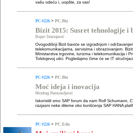
vašu odeću i, uopšte, za vas!
PC #226
>
PC.Biz
Bizit 2015: Susret tehnologije i 
Bojan Stanojević
Ovogodišnji Bizit baviće se izgradnjom i održavanjem
telekomunikacijama, servisima i obrazovanjem. Bizi
Ministarstva trgovine, turizma i telekomunikacija i 
Tolstojevoj ulici. Pogledajmo čime će se IT stručnjac
PC #226
>
PC.Biz
Moć ideja i inovacija
Miodrag Ranisavljević
Iskoristili smo SAP forum da nam Rolf Schumann,
razjasni neke dileme oko korišćenja SAP HA­NA plat
PC #226
>
PC.Edu