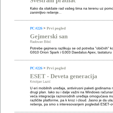
Svestrani pratilac
Kako da olakšate rad vašeg tima na terenu uz pomo
zanimljivo rešenje...
PC #226
>
Prvi pogled
Gejmerski san
Radovan Bibić
Potrebe gejmera razlikuju se od potreba "običnih" ko
G910 Orion Spark i G303 Daedalus Apex, tastaturu i 
PC #226
>
Prvi pogled
ESET - Deveta generacija
Kristijan Lazić
U eri mobilnih uređaja, antivirusni paketi godinama 
drugi plan. Iako su i dalje važni na Windows računa
veća integracija raznorodnih uređaja omogućava mal
različite platforme, pa k kroz i cloud. Jasno je da 
rešenja, pa smo s interesovanjem pogledali ESET-