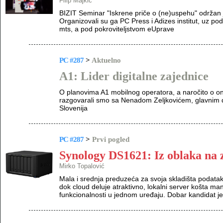
Filip Majkić
BIZIT Seminar "Iskrene priče o (ne)uspehu" održan je,
Organizovali su ga PC Press i Adizes institut, uz po
mts, a pod pokroviteljstvom eUprave
PC #287
>
Aktuelno
A1: Lider digitalne zajednice
O planovima A1 mobilnog operatora, a naročito o on
razgovarali smo sa Nenadom Zeljkovićem, glavnim di
Slovenija
PC #287
>
Prvi pogled
Synology DS1621: Iz oblaka na 
Mirko Topalović
Mala i srednja preduzeća za svoja skladišta podataka b
dok cloud deluje atraktivno, lokalni server košta ma
funkcionalnosti u jednom uređaju. Dobar kandidat 