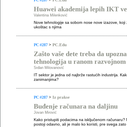
PC #287
>
PC.Edu
Huawei akademija lepih IKT ve
Valentina Milenković
Nove tehnologije sa sobom nose nove izazove, koji 
ukoštac s njima
PC #287
>
PC.Edu
Zašto vaše dete treba da upozna
tehnologija u ranom razvojnom
Srđan Milovanović
IT sektor je jedna od najbrže rastućih industrija. 
zanimanjima?
PC #287
>
Iz prakse
Buđenje računara na daljinu
Jovan Mirović
Kako pristupiti podacima na isključenom računaru? M
postoji odavno, ali je malo ko koristi, pre svega za