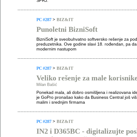
SFRJ.
PC #287
>
BIZ&IT
Punoletni BizniSoft
BizniSoft je sveobuhvatno softversko rešenje za podr
preduzetnika. Ove godine slavi 18. rođendan, pa da v
modernim nastupom
PC #287
>
BIZ&IT
Veliko rešenje za male korisnik
Milan Bašić
Ponekad mala, ali dobro osmišljena i realizovana i
je GoPro pronašao kako da Business Central još više
malim i srednjim firmama
PC #287
>
BIZ&IT
IN2 i D365BC - digitalizujte po