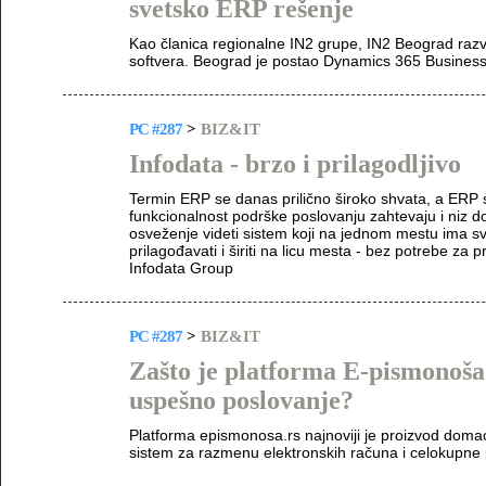
svetsko ERP rešenje
Kao članica regionalne IN2 grupe, IN2 Beograd razvi
softvera. Beograd je postao Dynamics 365 Business
PC #287
>
BIZ&IT
Infodata - brzo i prilagodljivo
Termin ERP se danas prilično široko shvata, a ERP 
funkcionalnost podrške poslovanju zahtevaju i niz d
osveženje videti sistem koji na jednom mestu ima sv
prilagođavati i širiti na licu mesta - bez potrebe za
Infodata Group
PC #287
>
BIZ&IT
Zašto je platforma E-pismonoša 
uspešno poslovanje?
Platforma epismonosa.rs najnoviji je proizvod domaće
sistem za razmenu elektronskih računa i celokupne