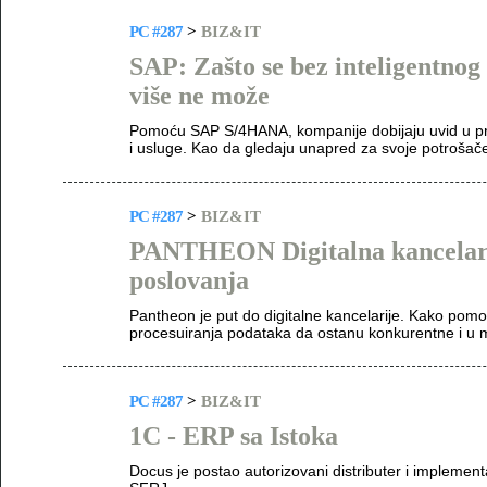
PC #287
>
BIZ&IT
SAP: Zašto se bez inteligentno
više ne može
Pomoću SAP S/4HANA, kompanije dobijaju uvid u pro
i usluge. Kao da gledaju unapred za svoje potrošač
PC #287
>
BIZ&IT
PANTHEON Digitalna kancelarij
poslovanja
Pantheon je put do digitalne kancelarije. Kako po
procesuiranja podataka da ostanu konkurentne i 
PC #287
>
BIZ&IT
1C - ERP sa Istoka
Docus je postao autorizovani distributer i implemen