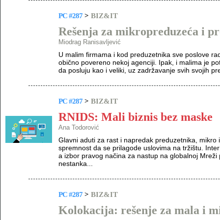
PC #287
>
BIZ&IT
Rešenja za mikropreduzeća i p
Miodrag Ranisavljević
U malim firmama i kod preduzetnika sve poslove radi j
obično povereno nekoj agenciji. Ipak, i malima je po
da posluju kao i veliki, uz zadržavanje svih svojih pred
PC #287
>
BIZ&IT
RNIDS: Mali biznis bez maske
Ana Todorović
Glavni aduti za rast i napredak preduzetnika, mikro i
spremnost da se prilagode uslovima na tržištu. Internet 
a izbor pravog načina za nastup na globalnoj Mreži p
nestanka...
PC #287
>
BIZ&IT
Kolokacija: rešenje za mala i 