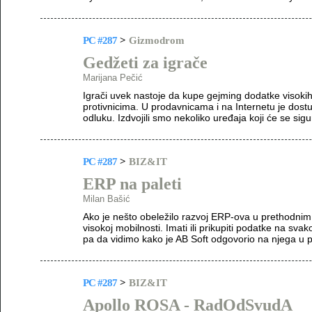
PC #287
>
Gizmodrom
Gedžeti za igrače
Marijana Pečić
Igrači uvek nastoje da kupe gejming dodatke visokih
protivnicima. U prodavnicama i na Internetu je dost
odluku. Izdvojili smo nekoliko uređaja koji će se si
PC #287
>
BIZ&IT
ERP na paleti
Milan Bašić
Ako je nešto obeležilo razvoj ERP-ova u prethodnim 
visokoj mobilnosti. Imati ili prikupiti podatke na sv
pa da vidimo kako je AB Soft odgovorio na njega u
PC #287
>
BIZ&IT
Apollo ROSA - RadOdSvudA