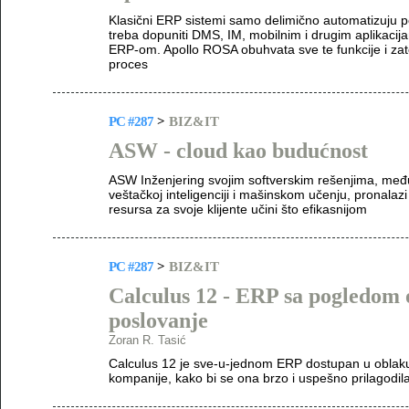
Klasični ERP sistemi samo delimično automatizuju p
treba dopuniti DMS, IM, mobilnim i drugim aplikacija
ERP-om. Apollo ROSA obuhvata sve te funkcije i zat
proces
PC #287
>
BIZ&IT
ASW - cloud kao budućnost
ASW Inženjering svojim softverskim rešenjima, međ
veštačkoj inteligenciji i mašinskom učenju, pronalaz
resursa za svoje klijente učini što efikasnijom
PC #287
>
BIZ&IT
Calculus 12 - ERP sa pogledom 
poslovanje
Zoran R. Tasić
Calculus 12 je sve-u-jednom ERP dostupan u oblaku 
kompanije, kako bi se ona brzo i uspešno prilagodi