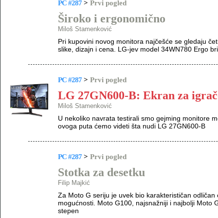
PC #287
>
Prvi pogled
Široko i ergonomično
Miloš Stamenković
Pri kupovini novog monitora najčešće se gledaju četi
slike, dizajn i cena. LG-jev model 34WN780 Ergo br
PC #287
>
Prvi pogled
LG 27GN600-B: Ekran za igrač
Miloš Stamenković
U nekoliko navrata testirali smo gejming monitore m
ovoga puta ćemo videti šta nudi LG 27GN600-B
PC #287
>
Prvi pogled
Stotka za desetku
Filip Majkić
Za Moto G seriju je uvek bio karakterističan odliča
mogućnosti. Moto G100, najsnažniji i najbolji Moto G
stepen