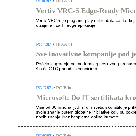
PC #287
>
BIZ&IT
Vertiv VRC-S Edge-Ready Micr
Vertiv VRC?s je plug and play mikro data centar koji s
dizajniran za IT edge aplikacije
PC #287
>
BIZ&IT
Sve inovativne kompanije pod
Počela je gradnja najmodernijeg poslovnog prostor
šta će GTC ponuditi korisnicima
PC #287
>
PC.Edu
Microsoft: Do IT sertifikata kr
Više od 30 miliona ljudi širom sveta iskoristilo je pr
svoje znanje putem globalne inicijative koju su pokre
novih znanja kroz besplatne online kurseve