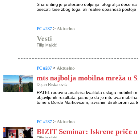
Sharenting je preterano deljenje fotografija dece 
osećati loše zbog toga, ali realne opasnosti postoje
PC #287
>
Aktuelno
Vesti
Filip Majkić
PC #287
>
Aktuelno
mts najbolja mobilna mreža u S
Dejan Ristanović
RATEL redovno analizira kvaliteta usluga mobilnih 
objavljenih rezultata, jasno je da je mts-ova mobil
tome s Đorđe Markovićem, izvršnim direktorom za t
PC #287
>
Aktuelno
BIZIT Seminar: Iskrene priče o