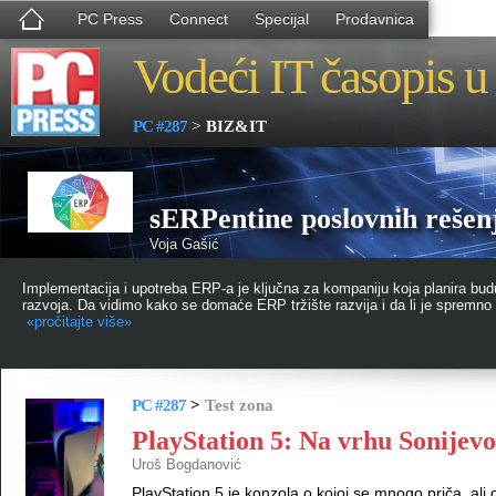
PC Press
Connect
Specijal
Prodavnica
Vodeći IT časopis u 
>
PC #287
BIZ&IT
sERPentine poslovnih rešen
Voja Gašić
Implementacija i upotreba ERP-a je ključna za kompaniju koja planira bud
razvoja. Da vidimo kako se domaće ERP tržište razvija i da li je spremno z
«pročitajte više»
PC #287
>
Test zona
PlayStation 5: Na vrhu Sonijevo
Uroš Bogdanović
PlayStation 5 je konzola o kojoj se mnogo priča, ali d