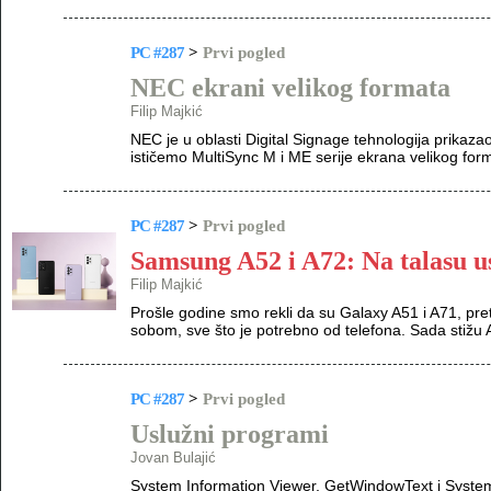
PC #287
>
Prvi pogled
NEC ekrani velikog formata
Filip Majkić
NEC je u oblasti Digital Signage tehnologija prika
ističemo MultiSync M i ME serije ekrana velikog for
PC #287
>
Prvi pogled
Samsung A52 i A72: Na talasu 
Filip Majkić
Prošle godine smo rekli da su Galaxy A51 i A71, p
sobom, sve što je potrebno od telefona. Sada stižu A52
PC #287
>
Prvi pogled
Uslužni programi
Jovan Bulajić
System Information Viewer, GetWindowText i Syst