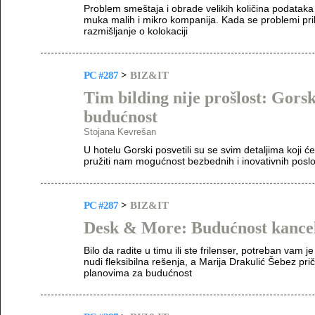
Problem smeštaja i obrade velikih količina podataka n
muka malih i mikro kompanija. Kada se problemi pribl
razmišljanje o kolokaciji
PC #287
>
BIZ&IT
Tim bilding nije prošlost: Gors
budućnost
Stojana Kevrešan
U hotelu Gorski posvetili su se svim detaljima koji 
pružiti nam mogućnost bezbednih i inovativnih poslo
PC #287
>
BIZ&IT
Desk & More: Budućnost kancel
Bilo da radite u timu ili ste frilenser, potreban va
nudi fleksibilna rešenja, a Marija Drakulić Šebez pr
planovima za budućnost