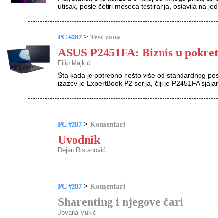
utisak, posle četiri meseca testiranja, ostavila na je
PC #287
>
Test zona
ASUS P2451FA: Biznis u pokre
Filip Majkić
Šta kada je potrebno nešto više od standardnog po
izazov je ExpertBook P2 serija, čiji je P2451FA sjaja
PC #287
>
Komentari
Uvodnik
Dejan Ristanović
PC #287
>
Komentari
Sharenting i njegove čari
Jovana Vukić