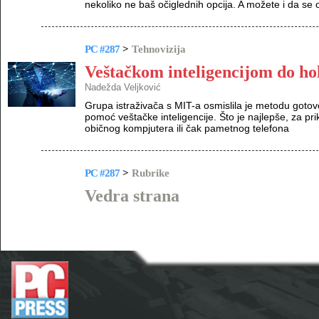
nekoliko ne baš očiglednih opcija. A možete i da se 
PC #287
>
Tehnovizija
Veštačkom inteligencijom do h
Nadežda Veljković
Grupa istraživača s MIT-a osmislila je metodu goto
pomoć veštačke inteligencije. Što je najlepše, za pr
običnog kompjutera ili čak pametnog telefona
PC #287
>
Rubrike
Vedra strana